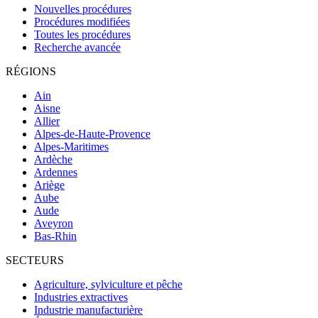
Nouvelles procédures
Procédures modifiées
Toutes les procédures
Recherche avancée
RÉGIONS
Ain
Aisne
Allier
Alpes-de-Haute-Provence
Alpes-Maritimes
Ardèche
Ardennes
Ariège
Aube
Aude
Aveyron
Bas-Rhin
SECTEURS
Agriculture, sylviculture et pêche
Industries extractives
Industrie manufacturière