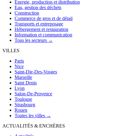
Énergie, production et distribution
Eau, gestion des déchets
Construction
Commerce de gros et de détail
Transports et entreposage
Hébergement et restauration
Information et communication
Tous les secteurs →
VILLES
Paris
Nice
Saint-Die-Des-Vosges
Marseille
Saint Denis
Lyon
Salon-De-Provence
Toulouse
Strasbourg
Rouen
Toutes les villes →
ACTUALITÉS & ENCHÈRES