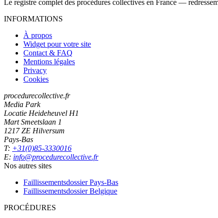
Le registre complet des procédures collectives en France — redressemen
INFORMATIONS
À propos
Widget pour votre site
Contact & FAQ
Mentions légales
Privacy
Cookies
procedurecollective.fr
Media Park
Locatie Heideheuvel H1
Mart Smeetslaan 1
1217 ZE Hilversum
Pays-Bas
T:
+31(0)85-3330016
E:
info@procedurecollective.fr
Nos autres sites
Faillissementsdossier
Pays-Bas
Faillissementsdossier
Belgique
PROCÉDURES