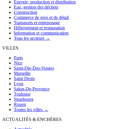
Énergie, production et distribution
Eau, gestion des déchets
Construction
Commerce de gros et de détail
Transports et entreposage
Hébergement et restauration
Information et communication
Tous les secteurs →
VILLES
Paris
Nice
Saint-Die-Des-Vosges
Marseille
Saint Denis
Lyon
Salon-De-Provence
Toulouse
Strasbourg
Rouen
Toutes les villes →
ACTUALITÉS & ENCHÈRES