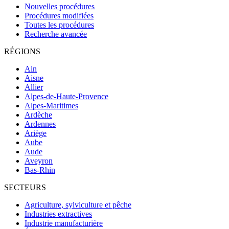
Nouvelles procédures
Procédures modifiées
Toutes les procédures
Recherche avancée
RÉGIONS
Ain
Aisne
Allier
Alpes-de-Haute-Provence
Alpes-Maritimes
Ardèche
Ardennes
Ariège
Aube
Aude
Aveyron
Bas-Rhin
SECTEURS
Agriculture, sylviculture et pêche
Industries extractives
Industrie manufacturière