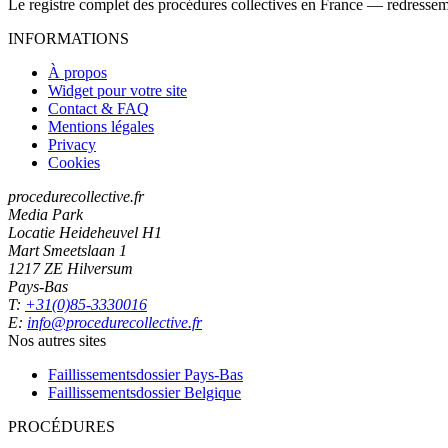
Le registre complet des procédures collectives en France — redressemen
INFORMATIONS
À propos
Widget pour votre site
Contact & FAQ
Mentions légales
Privacy
Cookies
procedurecollective.fr
Media Park
Locatie Heideheuvel H1
Mart Smeetslaan 1
1217 ZE Hilversum
Pays-Bas
T:
+31(0)85-3330016
E:
info@procedurecollective.fr
Nos autres sites
Faillissementsdossier
Pays-Bas
Faillissementsdossier
Belgique
PROCÉDURES