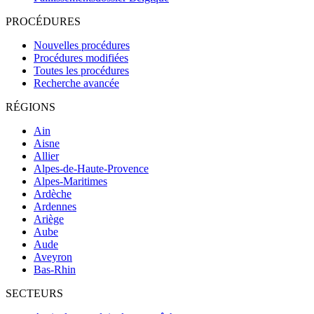
PROCÉDURES
Nouvelles procédures
Procédures modifiées
Toutes les procédures
Recherche avancée
RÉGIONS
Ain
Aisne
Allier
Alpes-de-Haute-Provence
Alpes-Maritimes
Ardèche
Ardennes
Ariège
Aube
Aude
Aveyron
Bas-Rhin
SECTEURS