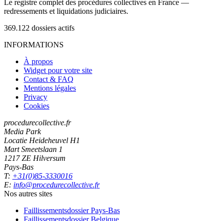
Le registre complet des procédures collectives en France —
redressements et liquidations judiciaires.
369.122
dossiers actifs
INFORMATIONS
À propos
Widget pour votre site
Contact & FAQ
Mentions légales
Privacy
Cookies
procedurecollective.fr
Media Park
Locatie Heideheuvel H1
Mart Smeetslaan 1
1217 ZE Hilversum
Pays-Bas
T:
+31(0)85-3330016
E:
info@procedurecollective.fr
Nos autres sites
Faillissementsdossier
Pays-Bas
Faillissementsdossier
Belgique