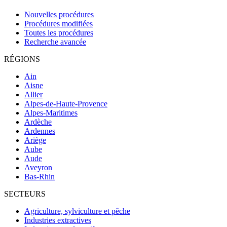
Nouvelles procédures
Procédures modifiées
Toutes les procédures
Recherche avancée
RÉGIONS
Ain
Aisne
Allier
Alpes-de-Haute-Provence
Alpes-Maritimes
Ardèche
Ardennes
Ariège
Aube
Aude
Aveyron
Bas-Rhin
SECTEURS
Agriculture, sylviculture et pêche
Industries extractives