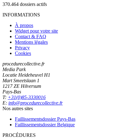
370.464
dossiers actifs
INFORMATIONS
À propos
Widget pour votre site
Contact & FAQ
Mentions légales
Privacy
Cookies
procedurecollective.fr
Media Park
Locatie Heideheuvel H1
Mart Smeetslaan 1
1217 ZE Hilversum
Pays-Bas
T:
+31(0)85-3330016
E:
info@procedurecollective.fr
Nos autres sites
Faillissementsdossier
Pays-Bas
Faillissementsdossier
Belgique
PROCÉDURES