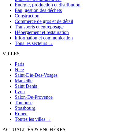
Énergie, production et distribution
Eau, gestion des déchets
Construction
Commerce de gros et de détail
Transports et entreposage
Hébergement et restauration
Information et communication
Tous les secteurs →
VILLES
Paris
Nice
Saint-Die-Des-Vosges
Marseille
Saint Denis
Lyon
Salon-De-Provence
Toulouse
Strasbourg
Rouen
Toutes les villes →
ACTUALITÉS & ENCHÈRES