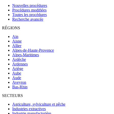
Nouvelles procédures
Procédures modifiées
Toutes les procédures
Recherche avancée
RÉGIONS
Ain
Aisne
Allier
Alpes-de-Haute-Provence
Alpes-Maritimes
Ardèche
Ardennes
Ariège
Aube
Aude
Aveyron
Bas-Rhin
SECTEURS
Agriculture, sylviculture et pêche
Industries extractives
Industrie manufacturière