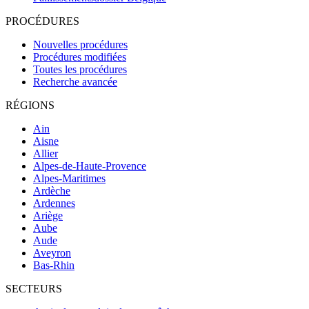
PROCÉDURES
Nouvelles procédures
Procédures modifiées
Toutes les procédures
Recherche avancée
RÉGIONS
Ain
Aisne
Allier
Alpes-de-Haute-Provence
Alpes-Maritimes
Ardèche
Ardennes
Ariège
Aube
Aude
Aveyron
Bas-Rhin
SECTEURS