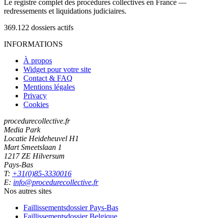
Le registre complet des procédures collectives en France —
redressements et liquidations judiciaires.
369.122
dossiers actifs
INFORMATIONS
À propos
Widget pour votre site
Contact & FAQ
Mentions légales
Privacy
Cookies
procedurecollective.fr
Media Park
Locatie Heideheuvel H1
Mart Smeetslaan 1
1217 ZE Hilversum
Pays-Bas
T:
+31(0)85-3330016
E:
info@procedurecollective.fr
Nos autres sites
Faillissementsdossier
Pays-Bas
Faillissementsdossier
Belgique