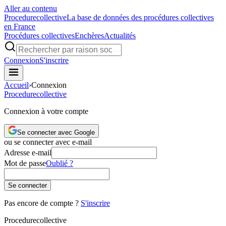
Aller au contenu
Procedure
collective
La base de données des procédures collectives
en France
Procédures collectives
Enchères
Actualités
Connexion
S'inscrire
Accueil
›
Connexion
Procedure
collective
Connexion à votre compte
Se connecter avec Google
ou se connecter avec e-mail
Adresse e-mail
Mot de passe
Oublié ?
Se connecter
Pas encore de compte ?
S'inscrire
Procedure
collective