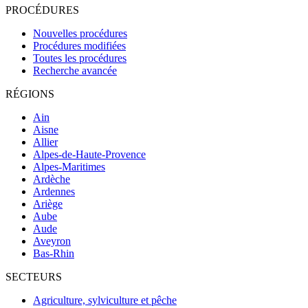
PROCÉDURES
Nouvelles procédures
Procédures modifiées
Toutes les procédures
Recherche avancée
RÉGIONS
Ain
Aisne
Allier
Alpes-de-Haute-Provence
Alpes-Maritimes
Ardèche
Ardennes
Ariège
Aube
Aude
Aveyron
Bas-Rhin
SECTEURS
Agriculture, sylviculture et pêche