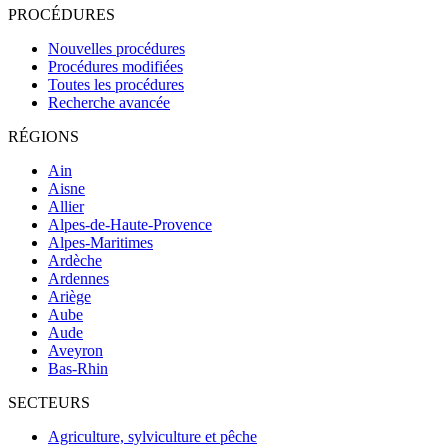
PROCÉDURES
Nouvelles procédures
Procédures modifiées
Toutes les procédures
Recherche avancée
RÉGIONS
Ain
Aisne
Allier
Alpes-de-Haute-Provence
Alpes-Maritimes
Ardèche
Ardennes
Ariège
Aube
Aude
Aveyron
Bas-Rhin
SECTEURS
Agriculture, sylviculture et pêche