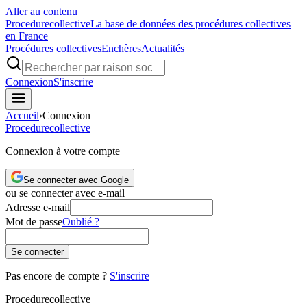
Aller au contenu
Procedure
collective
La base de données des procédures collectives
en France
Procédures collectives
Enchères
Actualités
Connexion
S'inscrire
Accueil
›
Connexion
Procedure
collective
Connexion à votre compte
Se connecter avec Google
ou se connecter avec e-mail
Adresse e-mail
Mot de passe
Oublié ?
Se connecter
Pas encore de compte ?
S'inscrire
Procedure
collective