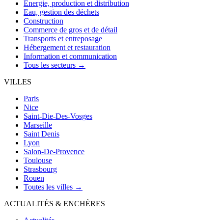
Énergie, production et distribution
Eau, gestion des déchets
Construction
Commerce de gros et de détail
Transports et entreposage
Hébergement et restauration
Information et communication
Tous les secteurs →
VILLES
Paris
Nice
Saint-Die-Des-Vosges
Marseille
Saint Denis
Lyon
Salon-De-Provence
Toulouse
Strasbourg
Rouen
Toutes les villes →
ACTUALITÉS & ENCHÈRES