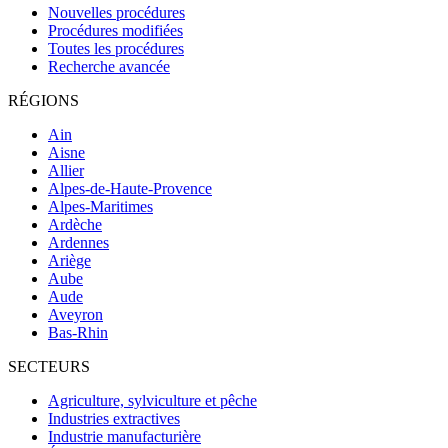
Nouvelles procédures
Procédures modifiées
Toutes les procédures
Recherche avancée
RÉGIONS
Ain
Aisne
Allier
Alpes-de-Haute-Provence
Alpes-Maritimes
Ardèche
Ardennes
Ariège
Aube
Aude
Aveyron
Bas-Rhin
SECTEURS
Agriculture, sylviculture et pêche
Industries extractives
Industrie manufacturière