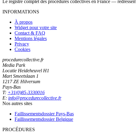
Le registre complet des procédures collectives en France — redressemen
INFORMATIONS
À propos
Widget pour votre site
Contact & FAQ
Mentions légales
Privacy
Cookies
procedurecollective.fr
Media Park
Locatie Heideheuvel H1
Mart Smeetslaan 1
1217 ZE Hilversum
Pays-Bas
T:
+31(0)85-3330016
E:
info@procedurecollective.fr
Nos autres sites
Faillissementsdossier
Pays-Bas
Faillissementsdossier
Belgique
PROCÉDURES