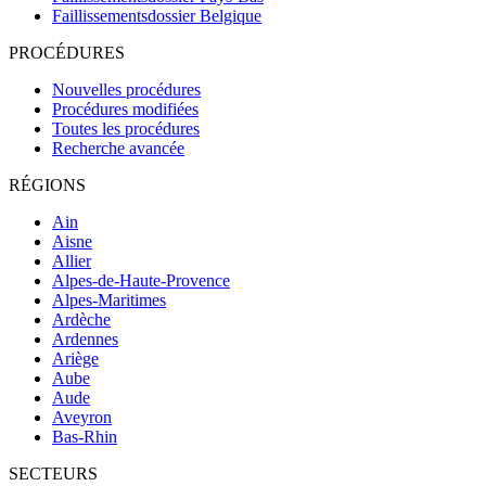
Faillissementsdossier
Belgique
PROCÉDURES
Nouvelles procédures
Procédures modifiées
Toutes les procédures
Recherche avancée
RÉGIONS
Ain
Aisne
Allier
Alpes-de-Haute-Provence
Alpes-Maritimes
Ardèche
Ardennes
Ariège
Aube
Aude
Aveyron
Bas-Rhin
SECTEURS