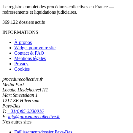
Le registre complet des procédures collectives en France —
redressements et liquidations judiciaires.
369.122
dossiers actifs
INFORMATIONS
À propos
Widget pour votre site
Contact & FAQ
Mentions légales
Privacy
Cookies
procedurecollective.fr
Media Park
Locatie Heideheuvel H1
Mart Smeetslaan 1
1217 ZE Hilversum
Pays-Bas
T:
+31(0)85-3330016
E:
info@procedurecollective.fr
Nos autres sites
Faillissementsdossier
Pays-Bas