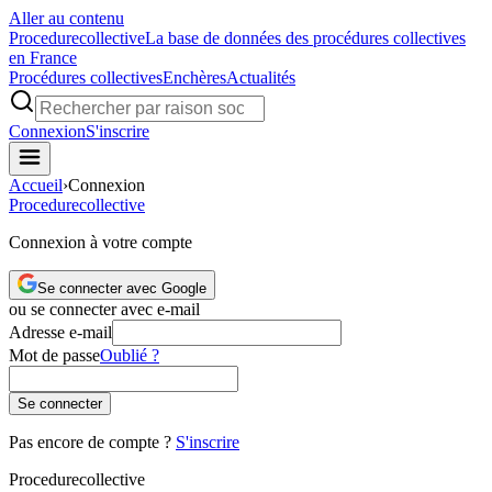
Aller au contenu
Procedure
collective
La base de données des procédures collectives
en France
Procédures collectives
Enchères
Actualités
Connexion
S'inscrire
Accueil
›
Connexion
Procedure
collective
Connexion à votre compte
Se connecter avec Google
ou se connecter avec e-mail
Adresse e-mail
Mot de passe
Oublié ?
Se connecter
Pas encore de compte ?
S'inscrire
Procedure
collective