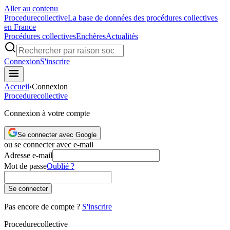
Aller au contenu
Procedure
collective
La base de données des procédures collectives
en France
Procédures collectives
Enchères
Actualités
Connexion
S'inscrire
Accueil
›
Connexion
Procedure
collective
Connexion à votre compte
Se connecter avec Google
ou se connecter avec e-mail
Adresse e-mail
Mot de passe
Oublié ?
Se connecter
Pas encore de compte ?
S'inscrire
Procedure
collective