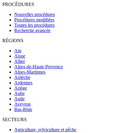
PROCÉDURES
Nouvelles procédures
Procédures modifiées
Toutes les procédures
Recherche avancée
RÉGIONS
Ain
Aisne
Allier
Alpes-de-Haute-Provence
Alpes-Maritimes
Ardèche
Ardennes
Ariège
Aube
Aude
Aveyron
Bas-Rhin
SECTEURS
Agriculture, sylviculture et pêche