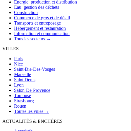
Énergie, production et distribution
Eau, gestion des déchets
Construction
Commerce de gros et de détail
Transports et entreposage
Hébergement et restauration
Information et communication
Tous les secteurs →
VILLES
Paris
Nice
Saint-Die-Des-Vosges
Marseille
Saint Denis
Lyon
Salon-De-Provence
Toulouse
Strasbourg
Rouen
Toutes les villes →
ACTUALITÉS & ENCHÈRES