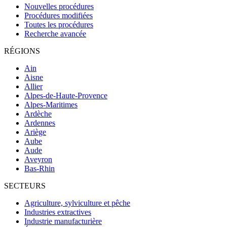
Nouvelles procédures
Procédures modifiées
Toutes les procédures
Recherche avancée
RÉGIONS
Ain
Aisne
Allier
Alpes-de-Haute-Provence
Alpes-Maritimes
Ardèche
Ardennes
Ariège
Aube
Aude
Aveyron
Bas-Rhin
SECTEURS
Agriculture, sylviculture et pêche
Industries extractives
Industrie manufacturière