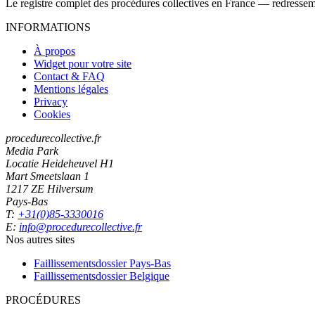
Le registre complet des procédures collectives en France — redressemen
INFORMATIONS
À propos
Widget pour votre site
Contact & FAQ
Mentions légales
Privacy
Cookies
procedurecollective.fr
Media Park
Locatie Heideheuvel H1
Mart Smeetslaan 1
1217 ZE Hilversum
Pays-Bas
T:
+31(0)85-3330016
E:
info@procedurecollective.fr
Nos autres sites
Faillissementsdossier
Pays-Bas
Faillissementsdossier
Belgique
PROCÉDURES