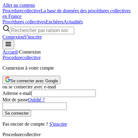
Aller au contenu
Procedure
collective
La base de données des procédures collectives
en France
Procédures collectives
Enchères
Actualités
Connexion
S'inscrire
Accueil
›
Connexion
Procedure
collective
Connexion à votre compte
Se connecter avec Google
ou se connecter avec e-mail
Adresse e-mail
Mot de passe
Oublié ?
Se connecter
Pas encore de compte ?
S'inscrire
Procedure
collective