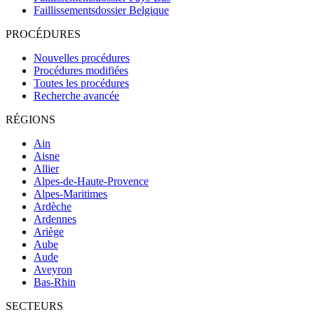
Faillissementsdossier
Belgique
PROCÉDURES
Nouvelles procédures
Procédures modifiées
Toutes les procédures
Recherche avancée
RÉGIONS
Ain
Aisne
Allier
Alpes-de-Haute-Provence
Alpes-Maritimes
Ardèche
Ardennes
Ariège
Aube
Aude
Aveyron
Bas-Rhin
SECTEURS