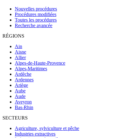
Nouvelles procédures
Procédures modifiées
Toutes les procédures
Recherche avancée
RÉGIONS
Ain
Aisne
Allier
Alpes-de-Haute-Provence
Alpes-Maritimes
Ardèche
Ardennes
Ariège
Aube
Aude
Aveyron
Bas-Rhin
SECTEURS
Agriculture, sylviculture et pêche
Industries extractives