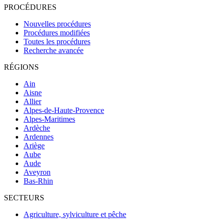
PROCÉDURES
Nouvelles procédures
Procédures modifiées
Toutes les procédures
Recherche avancée
RÉGIONS
Ain
Aisne
Allier
Alpes-de-Haute-Provence
Alpes-Maritimes
Ardèche
Ardennes
Ariège
Aube
Aude
Aveyron
Bas-Rhin
SECTEURS
Agriculture, sylviculture et pêche