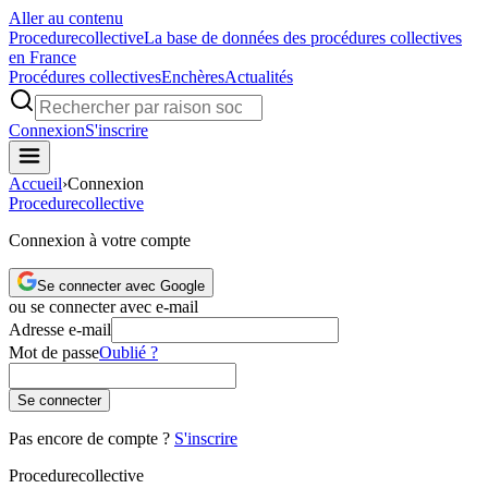
Aller au contenu
Procedure
collective
La base de données des procédures collectives
en France
Procédures collectives
Enchères
Actualités
Connexion
S'inscrire
Accueil
›
Connexion
Procedure
collective
Connexion à votre compte
Se connecter avec Google
ou se connecter avec e-mail
Adresse e-mail
Mot de passe
Oublié ?
Se connecter
Pas encore de compte ?
S'inscrire
Procedure
collective