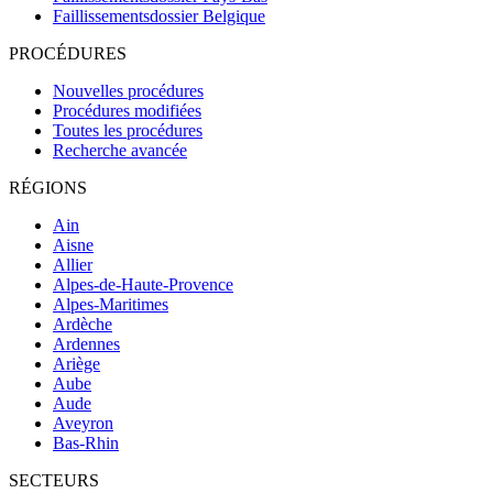
Faillissementsdossier
Belgique
PROCÉDURES
Nouvelles procédures
Procédures modifiées
Toutes les procédures
Recherche avancée
RÉGIONS
Ain
Aisne
Allier
Alpes-de-Haute-Provence
Alpes-Maritimes
Ardèche
Ardennes
Ariège
Aube
Aude
Aveyron
Bas-Rhin
SECTEURS