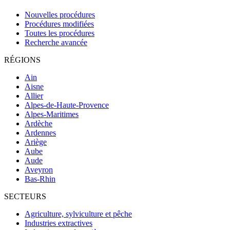
Nouvelles procédures
Procédures modifiées
Toutes les procédures
Recherche avancée
RÉGIONS
Ain
Aisne
Allier
Alpes-de-Haute-Provence
Alpes-Maritimes
Ardèche
Ardennes
Ariège
Aube
Aude
Aveyron
Bas-Rhin
SECTEURS
Agriculture, sylviculture et pêche
Industries extractives