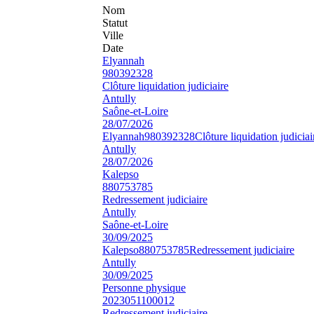
Nom
Statut
Ville
Date
Elyannah
980392328
Clôture liquidation judiciaire
Antully
Saône-et-Loire
28/07/2026
Elyannah
980392328
Clôture liquidation judiciai
Antully
28/07/2026
Kalepso
880753785
Redressement judiciaire
Antully
Saône-et-Loire
30/09/2025
Kalepso
880753785
Redressement judiciaire
Antully
30/09/2025
Personne physique
2023051100012
Redressement judiciaire