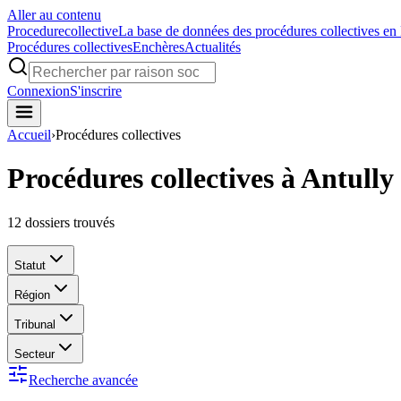
Aller au contenu
Procedure
collective
La base de données des procédures collectives en
Procédures collectives
Enchères
Actualités
Connexion
S'inscrire
Accueil
›
Procédures collectives
Procédures collectives à Antully
12
dossiers trouvés
Statut
Région
Tribunal
Secteur
Recherche avancée