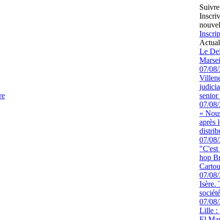
Suivre
Inscri
nouvel
Inscrip
Actual
Le Del
Marsei
07/08
Villen
judici
re
senior 
07/08
« Nous
après 
distrib
07/08
"C'est
hop Br
Cartou
07/08
Isère.
sociét
07/08
Lille :
El Man