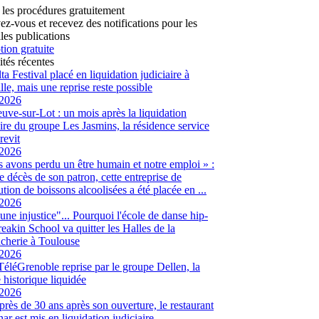
 les procédures gratuitement
vez-vous et recevez des notifications pour les
les publications
tion gratuite
ités récentes
ta Festival placé en liquidation judiciaire à
lle, mais une reprise reste possible
/2026
euve-sur-Lot : un mois après la liquidation
aire du groupe Les Jasmins, la résidence service
revit
/2026
 avons perdu un être humain et notre emploi » :
le décès de son patron, cette entreprise de
ution de boissons alcoolisées a été placée en ...
/2026
 une injustice"... Pourquoi l'école de danse hip-
eakin School va quitter les Halles de la
cherie à Toulouse
/2026
 TéléGrenoble reprise par le groupe Dellen, la
é historique liquidée
/2026
 près de 30 ans après son ouverture, le restaurant
ar est mis en liquidation judiciaire