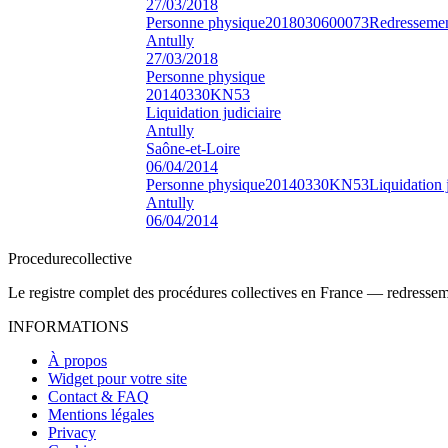
27/03/2018
Personne physique
2018030600073
Redressement
Antully
27/03/2018
Personne physique
20140330KN53
Liquidation judiciaire
Antully
Saône-et-Loire
06/04/2014
Personne physique
20140330KN53
Liquidation 
Antully
06/04/2014
Procedure
collective
Le registre complet des procédures collectives en France — redressemen
INFORMATIONS
À propos
Widget pour votre site
Contact & FAQ
Mentions légales
Privacy