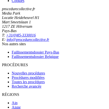
Cookies
procedurecollective.fr
Media Park
Locatie Heideheuvel H1
Mart Smeetslaan 1
1217 ZE Hilversum
Pays-Bas
T:
+31(0)85-3330016
E:
info@procedurecollective.fr
Nos autres sites
Faillissementsdossier
Pays-Bas
Faillissementsdossier
Belgique
PROCÉDURES
Nouvelles procédures
Procédures modifiées
Toutes les procédures
Recherche avancée
RÉGIONS
Ain
Aisne