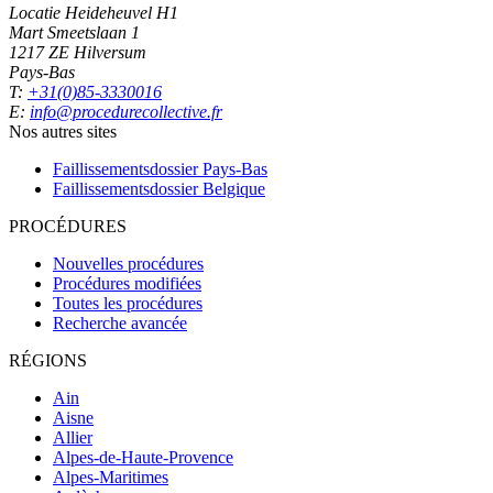
Locatie Heideheuvel H1
Mart Smeetslaan 1
1217 ZE Hilversum
Pays-Bas
T:
+31(0)85-3330016
E:
info@procedurecollective.fr
Nos autres sites
Faillissementsdossier
Pays-Bas
Faillissementsdossier
Belgique
PROCÉDURES
Nouvelles procédures
Procédures modifiées
Toutes les procédures
Recherche avancée
RÉGIONS
Ain
Aisne
Allier
Alpes-de-Haute-Provence
Alpes-Maritimes