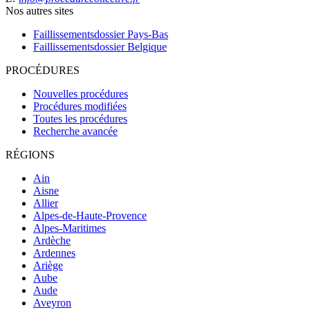
Nos autres sites
Faillissementsdossier
Pays-Bas
Faillissementsdossier
Belgique
PROCÉDURES
Nouvelles procédures
Procédures modifiées
Toutes les procédures
Recherche avancée
RÉGIONS
Ain
Aisne
Allier
Alpes-de-Haute-Provence
Alpes-Maritimes
Ardèche
Ardennes
Ariège
Aube
Aude
Aveyron