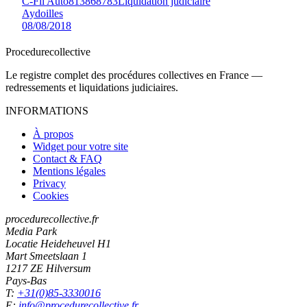
C-Fil Auto
813868783
Liquidation judiciaire
Aydoilles
08/08/2018
Procedure
collective
Le registre complet des procédures collectives en France —
redressements et liquidations judiciaires.
INFORMATIONS
À propos
Widget pour votre site
Contact & FAQ
Mentions légales
Privacy
Cookies
procedurecollective.fr
Media Park
Locatie Heideheuvel H1
Mart Smeetslaan 1
1217 ZE Hilversum
Pays-Bas
T:
+31(0)85-3330016
E:
info@procedurecollective.fr