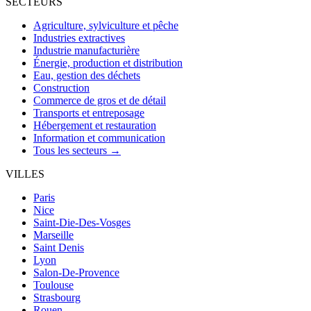
SECTEURS
Agriculture, sylviculture et pêche
Industries extractives
Industrie manufacturière
Énergie, production et distribution
Eau, gestion des déchets
Construction
Commerce de gros et de détail
Transports et entreposage
Hébergement et restauration
Information et communication
Tous les secteurs →
VILLES
Paris
Nice
Saint-Die-Des-Vosges
Marseille
Saint Denis
Lyon
Salon-De-Provence
Toulouse
Strasbourg
Rouen