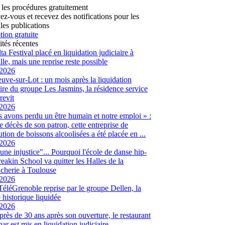
 les procédures gratuitement
vez-vous et recevez des notifications pour les
les publications
tion gratuite
ités récentes
ta Festival placé en liquidation judiciaire à
lle, mais une reprise reste possible
/2026
euve-sur-Lot : un mois après la liquidation
aire du groupe Les Jasmins, la résidence service
revit
/2026
 avons perdu un être humain et notre emploi » :
le décès de son patron, cette entreprise de
ution de boissons alcoolisées a été placée en ...
/2026
 une injustice"... Pourquoi l'école de danse hip-
eakin School va quitter les Halles de la
cherie à Toulouse
/2026
 TéléGrenoble reprise par le groupe Dellen, la
é historique liquidée
/2026
 près de 30 ans après son ouverture, le restaurant
ar est mis en liquidation judiciaire