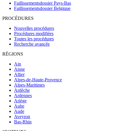
Faillissementsdossier
Pays-Bas
Faillissementsdossier
Belgique
PROCÉDURES
Nouvelles procédures
Procédures modifiées
Toutes les procédures
Recherche avancée
RÉGIONS
Ain
Aisne
Allier
Alpes-de-Haute-Provence
Alpes-Maritimes
Ardèche
Ardennes
Ariège
Aube
Aude
Aveyron
Bas-Rhin