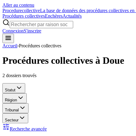
Aller au contenu
Procedure
collective
La base de données des procédures collectives en
Procédures collectives
Enchères
Actualités
Connexion
S'inscrire
Accueil
›
Procédures collectives
Procédures collectives à Doue
2
dossiers trouvés
Statut
Région
Tribunal
Secteur
Recherche avancée