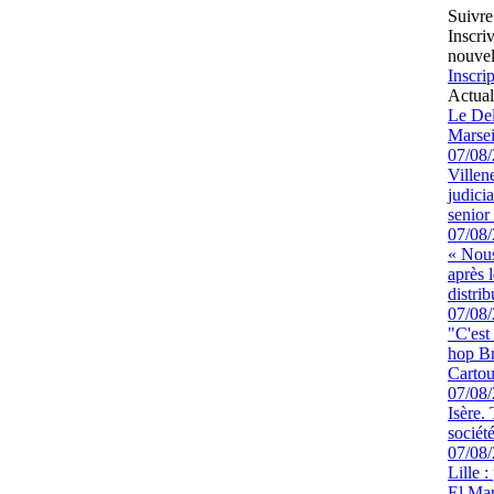
Suivre
Inscri
nouvel
Inscrip
Actual
Le Del
Marsei
07/08
Villen
judici
senior 
07/08
« Nous
après 
distrib
07/08
"C'est
hop Br
Cartou
07/08
Isère.
sociét
07/08
Lille :
El Man