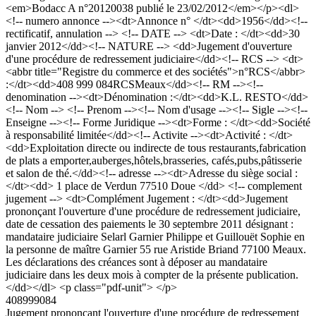
<em>Bodacc A n°20120038 publié le 23/02/2012</em></p><dl>
<!-- numero annonce --><dt>Annonce n° </dt><dd>1956</dd><!--
rectificatif, annulation --> <!-- DATE --> <dt>Date : </dt><dd>30
janvier 2012</dd><!-- NATURE --> <dd>Jugement d'ouverture
d'une procédure de redressement judiciaire</dd><!-- RCS --> <dt>
<abbr title="Registre du commerce et des sociétés">n°RCS</abbr>
:</dt><dd>408 999 084RCSMeaux</dd><!-- RM --><!--
denomination --><dt>Dénomination :</dt><dd>K.L. RESTO</dd>
<!-- Nom --> <!-- Prenom --><!-- Nom d'usage --><!-- Sigle --><!--
Enseigne --><!-- Forme Juridique --><dt>Forme : </dt><dd>Société
à responsabilité limitée</dd><!-- Activite --><dt>Activité : </dt>
<dd>Exploitation directe ou indirecte de tous restaurants,fabrication
de plats a emporter,auberges,hôtels,brasseries, cafés,pubs,pâtisserie
et salon de thé.</dd><!-- adresse --><dt>Adresse du siège social :
</dt><dd> 1 place de Verdun 77510 Doue </dd> <!-- complement
jugement --> <dt>Complément Jugement : </dt><dd>Jugement
prononçant l'ouverture d'une procédure de redressement judiciaire,
date de cessation des paiements le 30 septembre 2011 désignant :
mandataire judiciaire Selarl Garnier Philippe et Guillouët Sophie en
la personne de maître Garnier 55 rue Aristide Briand 77100 Meaux.
Les déclarations des créances sont à déposer au mandataire
judiciaire dans les deux mois à compter de la présente publication.
</dd></dl> <p class="pdf-unit"> </p>
408999084
Jugement prononçant l'ouverture d'une procédure de redressement