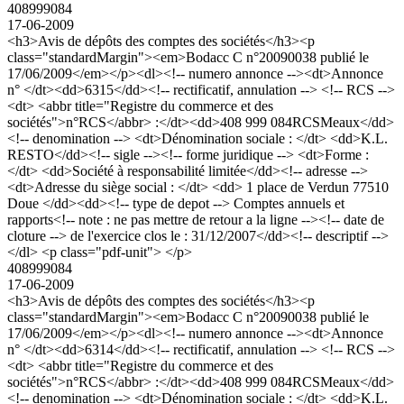
408999084
17-06-2009
<h3>Avis de dépôts des comptes des sociétés</h3><p
class="standardMargin"><em>Bodacc C n°20090038 publié le
17/06/2009</em></p><dl><!-- numero annonce --><dt>Annonce
n° </dt><dd>6315</dd><!-- rectificatif, annulation --> <!-- RCS -->
<dt> <abbr title="Registre du commerce et des
sociétés">n°RCS</abbr> :</dt><dd>408 999 084RCSMeaux</dd>
<!-- denomination --> <dt>Dénomination sociale : </dt> <dd>K.L.
RESTO</dd><!-- sigle --><!-- forme juridique --> <dt>Forme :
</dt> <dd>Société à responsabilité limitée</dd><!-- adresse -->
<dt>Adresse du siège social : </dt> <dd> 1 place de Verdun 77510
Doue </dd><dd><!-- type de depot --> Comptes annuels et
rapports<!-- note : ne pas mettre de retour a la ligne --><!-- date de
cloture --> de l'exercice clos le : 31/12/2007</dd><!-- descriptif -->
</dl> <p class="pdf-unit"> </p>
408999084
17-06-2009
<h3>Avis de dépôts des comptes des sociétés</h3><p
class="standardMargin"><em>Bodacc C n°20090038 publié le
17/06/2009</em></p><dl><!-- numero annonce --><dt>Annonce
n° </dt><dd>6314</dd><!-- rectificatif, annulation --> <!-- RCS -->
<dt> <abbr title="Registre du commerce et des
sociétés">n°RCS</abbr> :</dt><dd>408 999 084RCSMeaux</dd>
<!-- denomination --> <dt>Dénomination sociale : </dt> <dd>K.L.