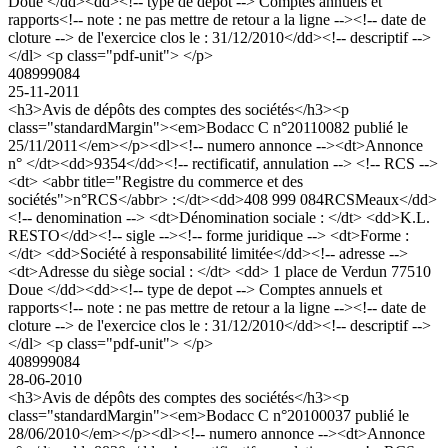
Doue </dd><dd><!-- type de depot --> Comptes annuels et
rapports<!-- note : ne pas mettre de retour a la ligne --><!-- date de
cloture --> de l'exercice clos le : 31/12/2010</dd><!-- descriptif -->
</dl> <p class="pdf-unit"> </p>
408999084
25-11-2011
<h3>Avis de dépôts des comptes des sociétés</h3><p
class="standardMargin"><em>Bodacc C n°20110082 publié le
25/11/2011</em></p><dl><!-- numero annonce --><dt>Annonce
n° </dt><dd>9354</dd><!-- rectificatif, annulation --> <!-- RCS -->
<dt> <abbr title="Registre du commerce et des
sociétés">n°RCS</abbr> :</dt><dd>408 999 084RCSMeaux</dd>
<!-- denomination --> <dt>Dénomination sociale : </dt> <dd>K.L.
RESTO</dd><!-- sigle --><!-- forme juridique --> <dt>Forme :
</dt> <dd>Société à responsabilité limitée</dd><!-- adresse -->
<dt>Adresse du siège social : </dt> <dd> 1 place de Verdun 77510
Doue </dd><dd><!-- type de depot --> Comptes annuels et
rapports<!-- note : ne pas mettre de retour a la ligne --><!-- date de
cloture --> de l'exercice clos le : 31/12/2010</dd><!-- descriptif -->
</dl> <p class="pdf-unit"> </p>
408999084
28-06-2010
<h3>Avis de dépôts des comptes des sociétés</h3><p
class="standardMargin"><em>Bodacc C n°20100037 publié le
28/06/2010</em></p><dl><!-- numero annonce --><dt>Annonce