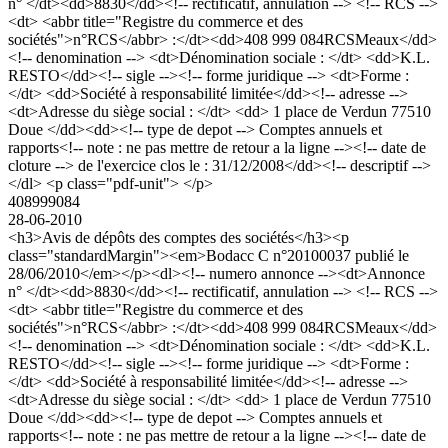
n° </dt><dd>8830</dd><!-- rectificatif, annulation --> <!-- RCS -->
<dt> <abbr title="Registre du commerce et des
sociétés">n°RCS</abbr> :</dt><dd>408 999 084RCSMeaux</dd>
<!-- denomination --> <dt>Dénomination sociale : </dt> <dd>K.L.
RESTO</dd><!-- sigle --><!-- forme juridique --> <dt>Forme :
</dt> <dd>Société à responsabilité limitée</dd><!-- adresse -->
<dt>Adresse du siège social : </dt> <dd> 1 place de Verdun 77510
Doue </dd><dd><!-- type de depot --> Comptes annuels et
rapports<!-- note : ne pas mettre de retour a la ligne --><!-- date de
cloture --> de l'exercice clos le : 31/12/2008</dd><!-- descriptif -->
</dl> <p class="pdf-unit"> </p>
408999084
28-06-2010
<h3>Avis de dépôts des comptes des sociétés</h3><p
class="standardMargin"><em>Bodacc C n°20100037 publié le
28/06/2010</em></p><dl><!-- numero annonce --><dt>Annonce
n° </dt><dd>8830</dd><!-- rectificatif, annulation --> <!-- RCS -->
<dt> <abbr title="Registre du commerce et des
sociétés">n°RCS</abbr> :</dt><dd>408 999 084RCSMeaux</dd>
<!-- denomination --> <dt>Dénomination sociale : </dt> <dd>K.L.
RESTO</dd><!-- sigle --><!-- forme juridique --> <dt>Forme :
</dt> <dd>Société à responsabilité limitée</dd><!-- adresse -->
<dt>Adresse du siège social : </dt> <dd> 1 place de Verdun 77510
Doue </dd><dd><!-- type de depot --> Comptes annuels et
rapports<!-- note : ne pas mettre de retour a la ligne --><!-- date de