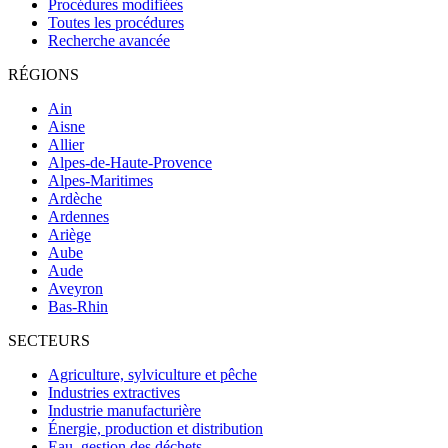
Procédures modifiées
Toutes les procédures
Recherche avancée
RÉGIONS
Ain
Aisne
Allier
Alpes-de-Haute-Provence
Alpes-Maritimes
Ardèche
Ardennes
Ariège
Aube
Aude
Aveyron
Bas-Rhin
SECTEURS
Agriculture, sylviculture et pêche
Industries extractives
Industrie manufacturière
Énergie, production et distribution
Eau, gestion des déchets