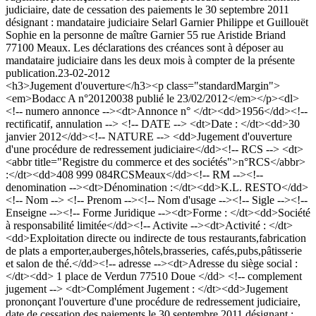
judiciaire, date de cessation des paiements le 30 septembre 2011
désignant : mandataire judiciaire Selarl Garnier Philippe et Guillouët
Sophie en la personne de maître Garnier 55 rue Aristide Briand
77100 Meaux. Les déclarations des créances sont à déposer au
mandataire judiciaire dans les deux mois à compter de la présente
publication.
23-02-2012
<h3>Jugement d'ouverture</h3><p class="standardMargin">
<em>Bodacc A n°20120038 publié le 23/02/2012</em></p><dl>
<!-- numero annonce --><dt>Annonce n° </dt><dd>1956</dd><!--
rectificatif, annulation --> <!-- DATE --> <dt>Date : </dt><dd>30
janvier 2012</dd><!-- NATURE --> <dd>Jugement d'ouverture
d'une procédure de redressement judiciaire</dd><!-- RCS --> <dt>
<abbr title="Registre du commerce et des sociétés">n°RCS</abbr>
:</dt><dd>408 999 084RCSMeaux</dd><!-- RM --><!--
denomination --><dt>Dénomination :</dt><dd>K.L. RESTO</dd>
<!-- Nom --> <!-- Prenom --><!-- Nom d'usage --><!-- Sigle --><!--
Enseigne --><!-- Forme Juridique --><dt>Forme : </dt><dd>Société
à responsabilité limitée</dd><!-- Activite --><dt>Activité : </dt>
<dd>Exploitation directe ou indirecte de tous restaurants,fabrication
de plats a emporter,auberges,hôtels,brasseries, cafés,pubs,pâtisserie
et salon de thé.</dd><!-- adresse --><dt>Adresse du siège social :
</dt><dd> 1 place de Verdun 77510 Doue </dd> <!-- complement
jugement --> <dt>Complément Jugement : </dt><dd>Jugement
prononçant l'ouverture d'une procédure de redressement judiciaire,
date de cessation des paiements le 30 septembre 2011 désignant :