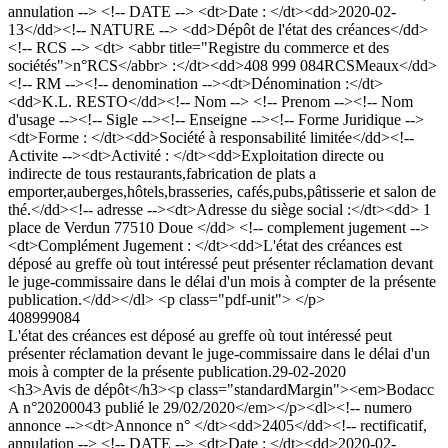
annulation --> <!-- DATE --> <dt>Date : </dt><dd>2020-02-
13</dd><!-- NATURE --> <dd>Dépôt de l'état des créances</dd>
<!-- RCS --> <dt> <abbr title="Registre du commerce et des
sociétés">n°RCS</abbr> :</dt><dd>408 999 084RCSMeaux</dd>
<!-- RM --><!-- denomination --><dt>Dénomination :</dt>
<dd>K.L. RESTO</dd><!-- Nom --> <!-- Prenom --><!-- Nom
d'usage --><!-- Sigle --><!-- Enseigne --><!-- Forme Juridique -->
<dt>Forme : </dt><dd>Société à responsabilité limitée</dd><!--
Activite --><dt>Activité : </dt><dd>Exploitation directe ou
indirecte de tous restaurants,fabrication de plats a
emporter,auberges,hôtels,brasseries, cafés,pubs,pâtisserie et salon de
thé.</dd><!-- adresse --><dt>Adresse du siège social :</dt><dd> 1
place de Verdun 77510 Doue </dd> <!-- complement jugement -->
<dt>Complément Jugement : </dt><dd>L'état des créances est
déposé au greffe où tout intéressé peut présenter réclamation devant
le juge-commissaire dans le délai d'un mois à compter de la présente
publication.</dd></dl> <p class="pdf-unit"> </p>
408999084
L'état des créances est déposé au greffe où tout intéressé peut
présenter réclamation devant le juge-commissaire dans le délai d'un
mois à compter de la présente publication.
29-02-2020
<h3>Avis de dépôt</h3><p class="standardMargin"><em>Bodacc
A n°20200043 publié le 29/02/2020</em></p><dl><!-- numero
annonce --><dt>Annonce n° </dt><dd>2405</dd><!-- rectificatif,
annulation --> <!-- DATE --> <dt>Date : </dt><dd>2020-02-