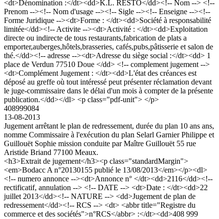
<dt>Dénomination :</dt><dd>K.L. RESTO</dd><!-- Nom --> <!--
Prenom --><!-- Nom d'usage --><!-- Sigle --><!-- Enseigne --><!--
Forme Juridique --><dt>Forme : </dt><dd>Société à responsabilité
limitée</dd><!-- Activite --><dt>Activité : </dt><dd>Exploitation
directe ou indirecte de tous restaurants,fabrication de plats a
emporter,auberges,hôtels,brasseries, cafés,pubs,pâtisserie et salon de
thé.</dd><!-- adresse --><dt>Adresse du siège social :</dt><dd> 1
place de Verdun 77510 Doue </dd> <!-- complement jugement -->
<dt>Complément Jugement : </dt><dd>L'état des créances est
déposé au greffe où tout intéressé peut présenter réclamation devant
le juge-commissaire dans le délai d'un mois à compter de la présente
publication.</dd></dl> <p class="pdf-unit"> </p>
408999084
13-08-2013
Jugement arrêtant le plan de redressement, durée du plan 10 ans ans,
nomme Commissaire à l'exécution du plan Selarl Garnier Philippe et
Guillouët Sophie mission conduite par Maître Guillouët 55 rue
Aristide Briand 77100 Meaux.
<h3>Extrait de jugement</h3><p class="standardMargin">
<em>Bodacc A n°20130155 publié le 13/08/2013</em></p><dl>
<!-- numero annonce --><dt>Annonce n° </dt><dd>2116</dd><!--
rectificatif, annulation --> <!-- DATE --> <dt>Date : </dt><dd>22
juillet 2013</dd><!-- NATURE --> <dd>Jugement de plan de
redressement</dd><!-- RCS --> <dt> <abbr title="Registre du
commerce et des sociétés">n°RCS</abbr> :</dt><dd>408 999