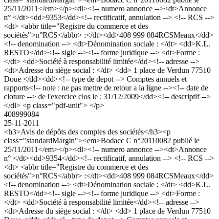
25/11/2011</em></p><dl><!-- numero annonce --><dt>Annonce
n° </dt><dd>9353</dd><!-- rectificatif, annulation --> <!-- RCS -->
<dt> <abbr title="Registre du commerce et des
sociétés">n°RCS</abbr> :</dt><dd>408 999 084RCSMeaux</dd>
<!-- denomination --> <dt>Dénomination sociale : </dt> <dd>K.L.
RESTO</dd><!-- sigle --><!-- forme juridique --> <dt>Forme :
</dt> <dd>Société à responsabilité limitée</dd><!-- adresse -->
<dt>Adresse du siège social : </dt> <dd> 1 place de Verdun 77510
Doue </dd><dd><!-- type de depot --> Comptes annuels et
rapports<!-- note : ne pas mettre de retour a la ligne --><!-- date de
cloture --> de l'exercice clos le : 31/12/2009</dd><!-- descriptif -->
</dl> <p class="pdf-unit"> </p>
408999084
25-11-2011
<h3>Avis de dépôts des comptes des sociétés</h3><p
class="standardMargin"><em>Bodacc C n°20110082 publié le
25/11/2011</em></p><dl><!-- numero annonce --><dt>Annonce
n° </dt><dd>9354</dd><!-- rectificatif, annulation --> <!-- RCS -->
<dt> <abbr title="Registre du commerce et des
sociétés">n°RCS</abbr> :</dt><dd>408 999 084RCSMeaux</dd>
<!-- denomination --> <dt>Dénomination sociale : </dt> <dd>K.L.
RESTO</dd><!-- sigle --><!-- forme juridique --> <dt>Forme :
</dt> <dd>Société à responsabilité limitée</dd><!-- adresse -->
<dt>Adresse du siège social : </dt> <dd> 1 place de Verdun 77510