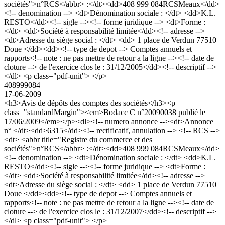
sociétés">n°RCS</abbr> :</dt><dd>408 999 084RCSMeaux</dd>
<!-- denomination --> <dt>Dénomination sociale : </dt> <dd>K.L.
RESTO</dd><!-- sigle --><!-- forme juridique --> <dt>Forme :
</dt> <dd>Société à responsabilité limitée</dd><!-- adresse -->
<dt>Adresse du siège social : </dt> <dd> 1 place de Verdun 77510
Doue </dd><dd><!-- type de depot --> Comptes annuels et
rapports<!-- note : ne pas mettre de retour a la ligne --><!-- date de
cloture --> de l'exercice clos le : 31/12/2005</dd><!-- descriptif -->
</dl> <p class="pdf-unit"> </p>
408999084
17-06-2009
<h3>Avis de dépôts des comptes des sociétés</h3><p
class="standardMargin"><em>Bodacc C n°20090038 publié le
17/06/2009</em></p><dl><!-- numero annonce --><dt>Annonce
n° </dt><dd>6315</dd><!-- rectificatif, annulation --> <!-- RCS -->
<dt> <abbr title="Registre du commerce et des
sociétés">n°RCS</abbr> :</dt><dd>408 999 084RCSMeaux</dd>
<!-- denomination --> <dt>Dénomination sociale : </dt> <dd>K.L.
RESTO</dd><!-- sigle --><!-- forme juridique --> <dt>Forme :
</dt> <dd>Société à responsabilité limitée</dd><!-- adresse -->
<dt>Adresse du siège social : </dt> <dd> 1 place de Verdun 77510
Doue </dd><dd><!-- type de depot --> Comptes annuels et
rapports<!-- note : ne pas mettre de retour a la ligne --><!-- date de
cloture --> de l'exercice clos le : 31/12/2007</dd><!-- descriptif -->
</dl> <p class="pdf-unit"> </p>