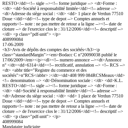
RESTO</dd><!-- sigle --><!-- forme juridique --> <dt>Forme :
</dt> <dd>Société à responsabilité limitée</dd><!-- adresse -->
<dt>Adresse du siège social : </dt> <dd> 1 place de Verdun 77510
Doue </dd><dd><!-- type de depot --> Comptes annuels et
rapports<!-- note : ne pas mettre de retour a la ligne --><!-- date de
cloture --> de l'exercice clos le : 31/12/2006</dd><!-- descriptif -->
</dl> <p class="pdf-unit"> </p>
408999084
17-06-2009
<h3>Avis de dépôts des comptes des sociétés</h3><p
class="standardMargin"><em>Bodacc C n°20090038 publié le
17/06/2009</em></p><dl><!-- numero annonce --><dt>Annonce
n° </dt><dd>6314</dd><!-- rectificatif, annulation --> <!-- RCS -->
<dt> <abbr title="Registre du commerce et des
sociétés">n°RCS</abbr> :</dt><dd>408 999 084RCSMeaux</dd>
<!-- denomination --> <dt>Dénomination sociale : </dt> <dd>K.L.
RESTO</dd><!-- sigle --><!-- forme juridique --> <dt>Forme :
</dt> <dd>Société à responsabilité limitée</dd><!-- adresse -->
<dt>Adresse du siège social : </dt> <dd> 1 place de Verdun 77510
Doue </dd><dd><!-- type de depot --> Comptes annuels et
rapports<!-- note : ne pas mettre de retour a la ligne --><!-- date de
cloture --> de l'exercice clos le : 31/12/2006</dd><!-- descriptif -->
</dl> <p class="pdf-unit"> </p>
408999084
Mandataire judiciaire