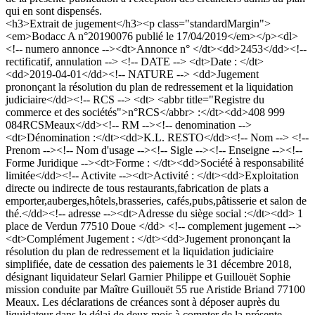
qui en sont dispensés.
<h3>Extrait de jugement</h3><p class="standardMargin">
<em>Bodacc A n°20190076 publié le 17/04/2019</em></p><dl>
<!-- numero annonce --><dt>Annonce n° </dt><dd>2453</dd><!--
rectificatif, annulation --> <!-- DATE --> <dt>Date : </dt>
<dd>2019-04-01</dd><!-- NATURE --> <dd>Jugement
prononçant la résolution du plan de redressement et la liquidation
judiciaire</dd><!-- RCS --> <dt> <abbr title="Registre du
commerce et des sociétés">n°RCS</abbr> :</dt><dd>408 999
084RCSMeaux</dd><!-- RM --><!-- denomination -->
<dt>Dénomination :</dt><dd>K.L. RESTO</dd><!-- Nom --> <!--
Prenom --><!-- Nom d'usage --><!-- Sigle --><!-- Enseigne --><!--
Forme Juridique --><dt>Forme : </dt><dd>Société à responsabilité
limitée</dd><!-- Activite --><dt>Activité : </dt><dd>Exploitation
directe ou indirecte de tous restaurants,fabrication de plats a
emporter,auberges,hôtels,brasseries, cafés,pubs,pâtisserie et salon de
thé.</dd><!-- adresse --><dt>Adresse du siège social :</dt><dd> 1
place de Verdun 77510 Doue </dd> <!-- complement jugement -->
<dt>Complément Jugement : </dt><dd>Jugement prononçant la
résolution du plan de redressement et la liquidation judiciaire
simplifiée, date de cessation des paiements le 31 décembre 2018,
désignant liquidateur Selarl Garnier Philippe et Guillouët Sophie
mission conduite par Maître Guillouët 55 rue Aristide Briand 77100
Meaux. Les déclarations de créances sont à déposer auprès du
liquidateur dans le délai de deux mois à compter de la présente