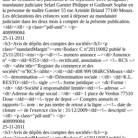
mandataire judiciaire Selarl Garnier Philippe et Guillouët Sophie en
la personne de maître Garnier 55 rue Aristide Briand 77100 Meaux.
Les déclarations des créances sont à déposer au mandataire
judiciaire dans les deux mois à compter de la présente publication.
</dd></dl> <p class="pdf-unit"> </p>
408999084
25-11-2011
<h3>Avis de dépôts des comptes des sociétés</h3><p
class="standardMargin"><em>Bodacc C n°20110082 publié le
25/11/2011</em></p><dl><!-- numero annonce --><dt>Annonce
n° </dt><dd>9353</dd><!-- rectificatif, annulation --> <!-- RCS -->
<dt> <abbr title="Registre du commerce et des
sociétés">n°RCS</abbr> :</dt><dd>408 999 084RCSMeaux</dd>
<!-- denomination --> <dt>Dénomination sociale : </dt> <dd>K.L.
RESTO</dd><!-- sigle --><!-- forme juridique --> <dt>Forme :
</dt> <dd>Société à responsabilité limitée</dd><!-- adresse -->
<dt>Adresse du siège social : </dt> <dd> 1 place de Verdun 77510
Doue </dd><dd><!-- type de depot --> Comptes annuels et
rapports<!-- note : ne pas mettre de retour a la ligne --><!-- date de
cloture --> de l'exercice clos le : 31/12/2009</dd><!-- descriptif -->
</dl> <p class="pdf-unit"> </p>
408999084
25-11-2011
<h3>Avis de dépôts des comptes des sociétés</h3><p
class="standardMargin"><em>Bodacc C n°20110082 publié le