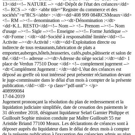
13</dd><!-- NATURE --> <dd>Dépôt de l'état des créances</dd>
<!-- RCS --> <dt> <abbr title="Registre du commerce et des
sociétés">n°RCS</abbr> :</dt><dd>408 999 084RCSMeaux</dd>
<!-- RM --><!-- denomination --><dt>Dénomination :</dt>
<dd>K.L. RESTO</dd><!-- Nom --> <!-- Prenom --><!-- Nom
d'usage --><!-- Sigle --><!-- Enseigne --><!-- Forme Juridique -->
<dt>Forme : </dt><dd>Société à responsabilité limitée</dd><!--
Activite --><dt>Activité : </dt><dd>Exploitation directe ou
indirecte de tous restaurants,fabrication de plats a
emporter,auberges,hôtels,brasseries, cafés,pubs,pâtisserie et salon de
thé.</dd><!-- adresse --><dt>Adresse du siège social :</dt><dd> 1
place de Verdun 77510 Doue </dd> <!-- complement jugement -->
<dt>Complément Jugement : </dt><dd>L'état des créances est
déposé au greffe où tout intéressé peut présenter réclamation devant
le juge-commissaire dans le délai d'un mois à compter de la présente
publication.</dd></dl> <p class="pdf-unit"> </p>
408999084
17-04-2019
Jugement prononçant la résolution du plan de redressement et la
liquidation judiciaire simplifiée, date de cessation des paiements le
31 décembre 2018, désignant liquidateur Selarl Garnier Philippe et
Guillouët Sophie mission conduite par Maître Guillouët 55 rue
Aristide Briand 77100 Meaux. Les déclarations de créances sont à
déposer auprès du liquidateur dans le délai de deux mois à compter
de la présente publication à l'exception des créanciers admis au plan