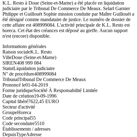
K.L. Resto à Doue (Seine-et-Marne) a été placée en liquidation
judiciaire par le Tribunal De Commerce De Meaux. Selarl Garnier
Philippe et Guillouët Sophie mission conduite par Maître Guillouët a
été désigné comme mandataire de justice. Le numéro de dossier de
cette affaire est 408999084. L'activité principale de K.L. Resto est
horeca. Cet état des créances est déposé au greffe. Aucun rapport
n'est (encore) disponible.
Informations générales
Raison sociale
K.L. Resto
Ville
Doue (Seine-et-Marne)
SIREN
408 999 084
Statut
Liquidation judiciaire
N° de procédure
408999084
Tribunal
Tribunal De Commerce De Meaux
Prononcé le
01-04-2019
Forme juridique
Société À Responsabilité Limitée
Date de création
19-09-1996
Capital libéré
7622,45 EURO
Secteur d'activité
Groupe
Horeca
Code principal
55
Code secondaire
5510
Établissements / adresses
Depuis
Type
Adresse