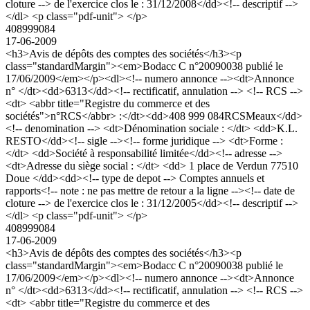
cloture --> de l'exercice clos le : 31/12/2008</dd><!-- descriptif -->
</dl> <p class="pdf-unit"> </p>
408999084
17-06-2009
<h3>Avis de dépôts des comptes des sociétés</h3><p
class="standardMargin"><em>Bodacc C n°20090038 publié le
17/06/2009</em></p><dl><!-- numero annonce --><dt>Annonce
n° </dt><dd>6313</dd><!-- rectificatif, annulation --> <!-- RCS -->
<dt> <abbr title="Registre du commerce et des
sociétés">n°RCS</abbr> :</dt><dd>408 999 084RCSMeaux</dd>
<!-- denomination --> <dt>Dénomination sociale : </dt> <dd>K.L.
RESTO</dd><!-- sigle --><!-- forme juridique --> <dt>Forme :
</dt> <dd>Société à responsabilité limitée</dd><!-- adresse -->
<dt>Adresse du siège social : </dt> <dd> 1 place de Verdun 77510
Doue </dd><dd><!-- type de depot --> Comptes annuels et
rapports<!-- note : ne pas mettre de retour a la ligne --><!-- date de
cloture --> de l'exercice clos le : 31/12/2005</dd><!-- descriptif -->
</dl> <p class="pdf-unit"> </p>
408999084
17-06-2009
<h3>Avis de dépôts des comptes des sociétés</h3><p
class="standardMargin"><em>Bodacc C n°20090038 publié le
17/06/2009</em></p><dl><!-- numero annonce --><dt>Annonce
n° </dt><dd>6313</dd><!-- rectificatif, annulation --> <!-- RCS -->
<dt> <abbr title="Registre du commerce et des