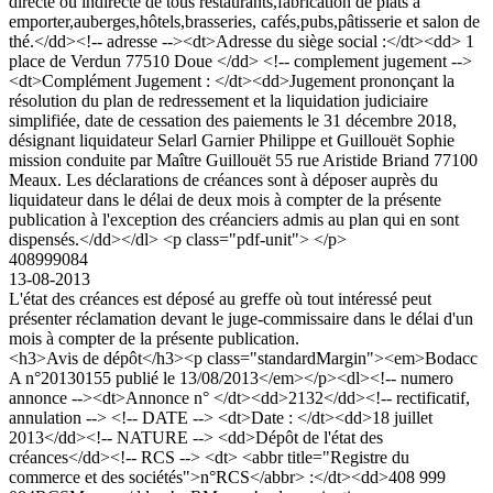
directe ou indirecte de tous restaurants,fabrication de plats a
emporter,auberges,hôtels,brasseries, cafés,pubs,pâtisserie et salon de
thé.</dd><!-- adresse --><dt>Adresse du siège social :</dt><dd> 1
place de Verdun 77510 Doue </dd> <!-- complement jugement -->
<dt>Complément Jugement : </dt><dd>Jugement prononçant la
résolution du plan de redressement et la liquidation judiciaire
simplifiée, date de cessation des paiements le 31 décembre 2018,
désignant liquidateur Selarl Garnier Philippe et Guillouët Sophie
mission conduite par Maître Guillouët 55 rue Aristide Briand 77100
Meaux. Les déclarations de créances sont à déposer auprès du
liquidateur dans le délai de deux mois à compter de la présente
publication à l'exception des créanciers admis au plan qui en sont
dispensés.</dd></dl> <p class="pdf-unit"> </p>
408999084
13-08-2013
L'état des créances est déposé au greffe où tout intéressé peut
présenter réclamation devant le juge-commissaire dans le délai d'un
mois à compter de la présente publication.
<h3>Avis de dépôt</h3><p class="standardMargin"><em>Bodacc
A n°20130155 publié le 13/08/2013</em></p><dl><!-- numero
annonce --><dt>Annonce n° </dt><dd>2132</dd><!-- rectificatif,
annulation --> <!-- DATE --> <dt>Date : </dt><dd>18 juillet
2013</dd><!-- NATURE --> <dd>Dépôt de l'état des
créances</dd><!-- RCS --> <dt> <abbr title="Registre du
commerce et des sociétés">n°RCS</abbr> :</dt><dd>408 999