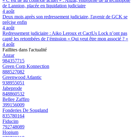
« C’est lié au contexte actuel » : Anzar, entreprise de la technopole
de Lannion, placée en liquidation judiciaire
4 août
Deux mois après son redressement judiciaire, l'avenir de GCK se
précise enfin
4 août
Redressement judiciaire : Aiko Leroux et CactUs Lock n’ont pas
capté les retombées de l’émission « Qui veut être mon associé ? »
4 août
Faillites dans l'actualité
Anzar
984357715
Green Corp Konnection
888527082
Greenwood Atlantic
938955051
Jabeprode
848860532
Bellee Zaffiro
399156009
Fonderies De Sougland
835780164
Fiducim
792748089
Hopium