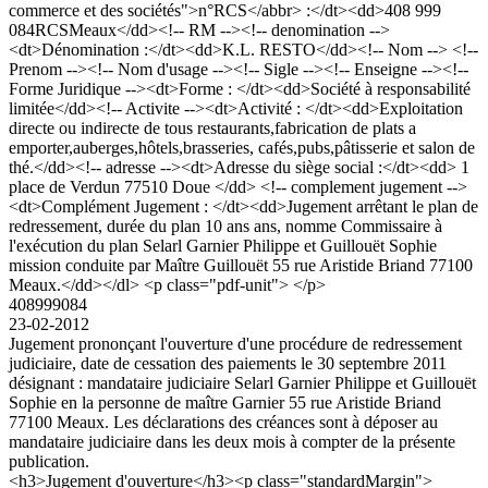
commerce et des sociétés">n°RCS</abbr> :</dt><dd>408 999
084RCSMeaux</dd><!-- RM --><!-- denomination -->
<dt>Dénomination :</dt><dd>K.L. RESTO</dd><!-- Nom --> <!--
Prenom --><!-- Nom d'usage --><!-- Sigle --><!-- Enseigne --><!--
Forme Juridique --><dt>Forme : </dt><dd>Société à responsabilité
limitée</dd><!-- Activite --><dt>Activité : </dt><dd>Exploitation
directe ou indirecte de tous restaurants,fabrication de plats a
emporter,auberges,hôtels,brasseries, cafés,pubs,pâtisserie et salon de
thé.</dd><!-- adresse --><dt>Adresse du siège social :</dt><dd> 1
place de Verdun 77510 Doue </dd> <!-- complement jugement -->
<dt>Complément Jugement : </dt><dd>Jugement arrêtant le plan de
redressement, durée du plan 10 ans ans, nomme Commissaire à
l'exécution du plan Selarl Garnier Philippe et Guillouët Sophie
mission conduite par Maître Guillouët 55 rue Aristide Briand 77100
Meaux.</dd></dl> <p class="pdf-unit"> </p>
408999084
23-02-2012
Jugement prononçant l'ouverture d'une procédure de redressement
judiciaire, date de cessation des paiements le 30 septembre 2011
désignant : mandataire judiciaire Selarl Garnier Philippe et Guillouët
Sophie en la personne de maître Garnier 55 rue Aristide Briand
77100 Meaux. Les déclarations des créances sont à déposer au
mandataire judiciaire dans les deux mois à compter de la présente
publication.
<h3>Jugement d'ouverture</h3><p class="standardMargin">