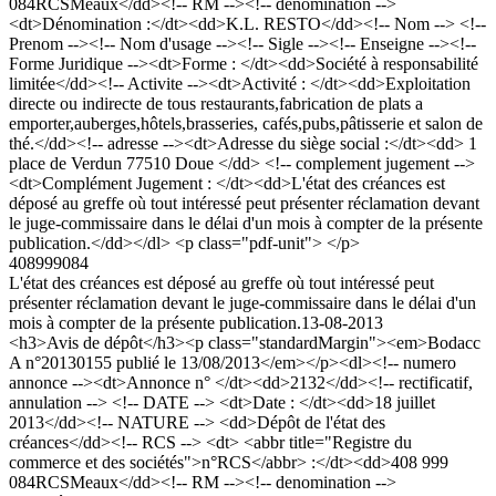
084RCSMeaux</dd><!-- RM --><!-- denomination -->
<dt>Dénomination :</dt><dd>K.L. RESTO</dd><!-- Nom --> <!--
Prenom --><!-- Nom d'usage --><!-- Sigle --><!-- Enseigne --><!--
Forme Juridique --><dt>Forme : </dt><dd>Société à responsabilité
limitée</dd><!-- Activite --><dt>Activité : </dt><dd>Exploitation
directe ou indirecte de tous restaurants,fabrication de plats a
emporter,auberges,hôtels,brasseries, cafés,pubs,pâtisserie et salon de
thé.</dd><!-- adresse --><dt>Adresse du siège social :</dt><dd> 1
place de Verdun 77510 Doue </dd> <!-- complement jugement -->
<dt>Complément Jugement : </dt><dd>L'état des créances est
déposé au greffe où tout intéressé peut présenter réclamation devant
le juge-commissaire dans le délai d'un mois à compter de la présente
publication.</dd></dl> <p class="pdf-unit"> </p>
408999084
L'état des créances est déposé au greffe où tout intéressé peut
présenter réclamation devant le juge-commissaire dans le délai d'un
mois à compter de la présente publication.
13-08-2013
<h3>Avis de dépôt</h3><p class="standardMargin"><em>Bodacc
A n°20130155 publié le 13/08/2013</em></p><dl><!-- numero
annonce --><dt>Annonce n° </dt><dd>2132</dd><!-- rectificatif,
annulation --> <!-- DATE --> <dt>Date : </dt><dd>18 juillet
2013</dd><!-- NATURE --> <dd>Dépôt de l'état des
créances</dd><!-- RCS --> <dt> <abbr title="Registre du
commerce et des sociétés">n°RCS</abbr> :</dt><dd>408 999
084RCSMeaux</dd><!-- RM --><!-- denomination -->