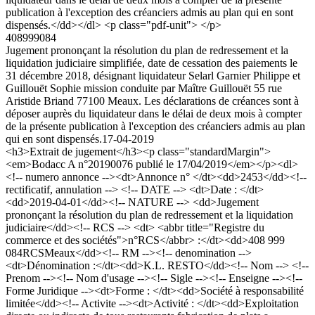
publication à l'exception des créanciers admis au plan qui en sont
dispensés.</dd></dl> <p class="pdf-unit"> </p>
408999084
Jugement prononçant la résolution du plan de redressement et la
liquidation judiciaire simplifiée, date de cessation des paiements le
31 décembre 2018, désignant liquidateur Selarl Garnier Philippe et
Guillouët Sophie mission conduite par Maître Guillouët 55 rue
Aristide Briand 77100 Meaux. Les déclarations de créances sont à
déposer auprès du liquidateur dans le délai de deux mois à compter
de la présente publication à l'exception des créanciers admis au plan
qui en sont dispensés.
17-04-2019
<h3>Extrait de jugement</h3><p class="standardMargin">
<em>Bodacc A n°20190076 publié le 17/04/2019</em></p><dl>
<!-- numero annonce --><dt>Annonce n° </dt><dd>2453</dd><!--
rectificatif, annulation --> <!-- DATE --> <dt>Date : </dt>
<dd>2019-04-01</dd><!-- NATURE --> <dd>Jugement
prononçant la résolution du plan de redressement et la liquidation
judiciaire</dd><!-- RCS --> <dt> <abbr title="Registre du
commerce et des sociétés">n°RCS</abbr> :</dt><dd>408 999
084RCSMeaux</dd><!-- RM --><!-- denomination -->
<dt>Dénomination :</dt><dd>K.L. RESTO</dd><!-- Nom --> <!--
Prenom --><!-- Nom d'usage --><!-- Sigle --><!-- Enseigne --><!--
Forme Juridique --><dt>Forme : </dt><dd>Société à responsabilité
limitée</dd><!-- Activite --><dt>Activité : </dt><dd>Exploitation