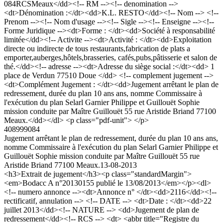
084RCSMeaux</dd><!-- RM --><!-- denomination -->
<dt>Dénomination :</dt><dd>K.L. RESTO</dd><!-- Nom --> <!--
Prenom --><!-- Nom d'usage --><!-- Sigle --><!-- Enseigne --><!--
Forme Juridique --><dt>Forme : </dt><dd>Société à responsabilité
limitée</dd><!-- Activite --><dt>Activité : </dt><dd>Exploitation
directe ou indirecte de tous restaurants,fabrication de plats a
emporter,auberges,hôtels,brasseries, cafés,pubs,pâtisserie et salon de
thé.</dd><!-- adresse --><dt>Adresse du siège social :</dt><dd> 1
place de Verdun 77510 Doue </dd> <!-- complement jugement -->
<dt>Complément Jugement : </dt><dd>Jugement arrêtant le plan de
redressement, durée du plan 10 ans ans, nomme Commissaire à
l'exécution du plan Selarl Garnier Philippe et Guillouët Sophie
mission conduite par Maître Guillouët 55 rue Aristide Briand 77100
Meaux.</dd></dl> <p class="pdf-unit"> </p>
408999084
Jugement arrêtant le plan de redressement, durée du plan 10 ans ans,
nomme Commissaire à l'exécution du plan Selarl Garnier Philippe et
Guillouët Sophie mission conduite par Maître Guillouët 55 rue
Aristide Briand 77100 Meaux.
13-08-2013
<h3>Extrait de jugement</h3><p class="standardMargin">
<em>Bodacc A n°20130155 publié le 13/08/2013</em></p><dl>
<!-- numero annonce --><dt>Annonce n° </dt><dd>2116</dd><!--
rectificatif, annulation --> <!-- DATE --> <dt>Date : </dt><dd>22
juillet 2013</dd><!-- NATURE --> <dd>Jugement de plan de
redressement</dd><!-- RCS --> <dt> <abbr title="Registre du