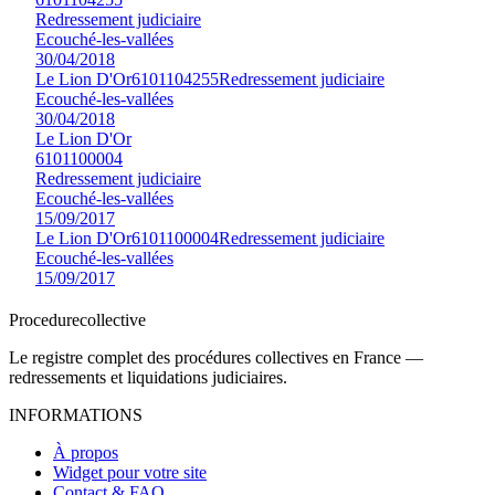
Redressement judiciaire
Ecouché-les-vallées
30/04/2018
Le Lion D'Or
6101104255
Redressement judiciaire
Ecouché-les-vallées
30/04/2018
Le Lion D'Or
6101100004
Redressement judiciaire
Ecouché-les-vallées
15/09/2017
Le Lion D'Or
6101100004
Redressement judiciaire
Ecouché-les-vallées
15/09/2017
Procedure
collective
Le registre complet des procédures collectives en France —
redressements et liquidations judiciaires.
INFORMATIONS
À propos
Widget pour votre site
Contact & FAQ