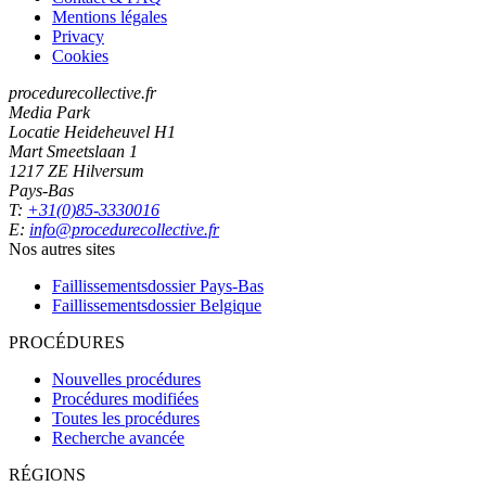
Mentions légales
Privacy
Cookies
procedurecollective.fr
Media Park
Locatie Heideheuvel H1
Mart Smeetslaan 1
1217 ZE Hilversum
Pays-Bas
T:
+31(0)85-3330016
E:
info@procedurecollective.fr
Nos autres sites
Faillissementsdossier
Pays-Bas
Faillissementsdossier
Belgique
PROCÉDURES
Nouvelles procédures
Procédures modifiées
Toutes les procédures
Recherche avancée
RÉGIONS