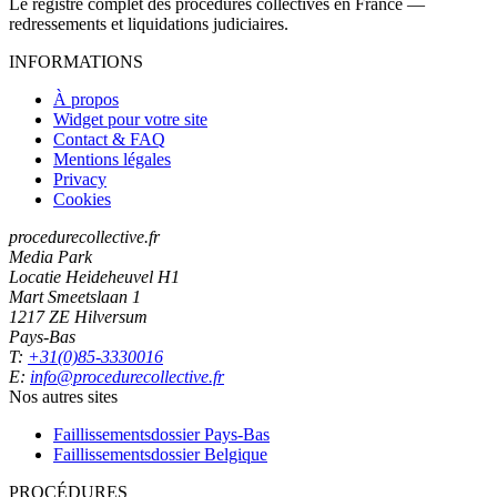
Le registre complet des procédures collectives en France —
redressements et liquidations judiciaires.
INFORMATIONS
À propos
Widget pour votre site
Contact & FAQ
Mentions légales
Privacy
Cookies
procedurecollective.fr
Media Park
Locatie Heideheuvel H1
Mart Smeetslaan 1
1217 ZE Hilversum
Pays-Bas
T:
+31(0)85-3330016
E:
info@procedurecollective.fr
Nos autres sites
Faillissementsdossier
Pays-Bas
Faillissementsdossier
Belgique
PROCÉDURES