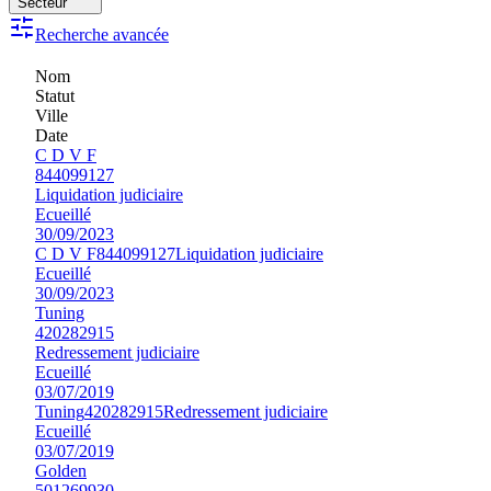
Secteur
Recherche avancée
Nom
Statut
Ville
Date
C D V F
844099127
Liquidation judiciaire
Ecueillé
30/09/2023
C D V F
844099127
Liquidation judiciaire
Ecueillé
30/09/2023
Tuning
420282915
Redressement judiciaire
Ecueillé
03/07/2019
Tuning
420282915
Redressement judiciaire
Ecueillé
03/07/2019
Golden
501269930