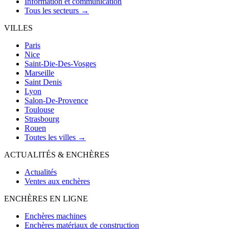
Information et communication
Tous les secteurs →
VILLES
Paris
Nice
Saint-Die-Des-Vosges
Marseille
Saint Denis
Lyon
Salon-De-Provence
Toulouse
Strasbourg
Rouen
Toutes les villes →
ACTUALITÉS & ENCHÈRES
Actualités
Ventes aux enchères
ENCHÈRES EN LIGNE
Enchères machines
Enchères matériaux de construction