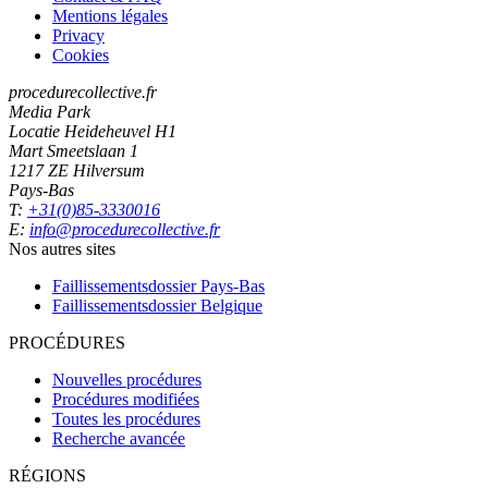
Mentions légales
Privacy
Cookies
procedurecollective.fr
Media Park
Locatie Heideheuvel H1
Mart Smeetslaan 1
1217 ZE Hilversum
Pays-Bas
T:
+31(0)85-3330016
E:
info@procedurecollective.fr
Nos autres sites
Faillissementsdossier
Pays-Bas
Faillissementsdossier
Belgique
PROCÉDURES
Nouvelles procédures
Procédures modifiées
Toutes les procédures
Recherche avancée
RÉGIONS