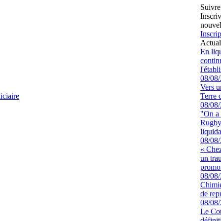
Suivre
Inscri
nouvel
Inscrip
Actual
En liq
continu
l'étab
08/08
Vers u
ciaire
Terre 
08/08
"On a 
Rugby 
liquida
08/08
« Chez
un tra
promot
08/08
Chimie
de rep
08/08
Le Cot
défini