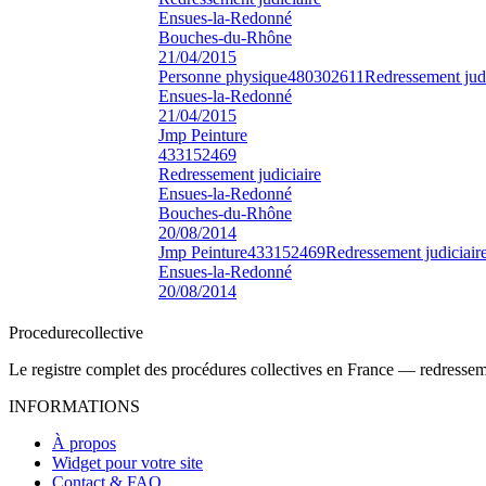
Ensues-la-Redonné
Bouches-du-Rhône
21/04/2015
Personne physique
480302611
Redressement judi
Ensues-la-Redonné
21/04/2015
Jmp Peinture
433152469
Redressement judiciaire
Ensues-la-Redonné
Bouches-du-Rhône
20/08/2014
Jmp Peinture
433152469
Redressement judiciair
Ensues-la-Redonné
20/08/2014
Procedure
collective
Le registre complet des procédures collectives en France — redressemen
INFORMATIONS
À propos
Widget pour votre site
Contact & FAQ