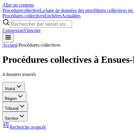
Aller au contenu
Procedure
collective
La base de données des procédures collectives en
Procédures collectives
Enchères
Actualités
Connexion
S'inscrire
Accueil
›
Procédures collectives
Procédures collectives à Ensues
4
dossiers trouvés
Statut
Région
Tribunal
Secteur
Recherche avancée