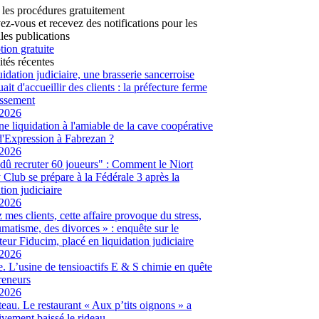
 les procédures gratuitement
vez-vous et recevez des notifications pour les
les publications
tion gratuite
ités récentes
uidation judiciaire, une brasserie sancerroise
ait d'accueillir des clients : la préfecture ferme
lissement
/2026
ne liquidation à l'amiable de la cave coopérative
d'Expression à Fabrezan ?
/2026
dû recruter 60 joueurs" : Comment le Niort
Club se prépare à la Fédérale 3 après la
tion judiciaire
/2026
 mes clients, cette affaire provoque du stress,
umatisme, des divorces » : enquête sur le
eur Fiducim, placé en liquidation judiciaire
/2026
. L’usine de tensioactifs E & S chimie en quête
reneurs
/2026
eau. Le restaurant « Aux p’tits oignons » a
tivement baissé le rideau