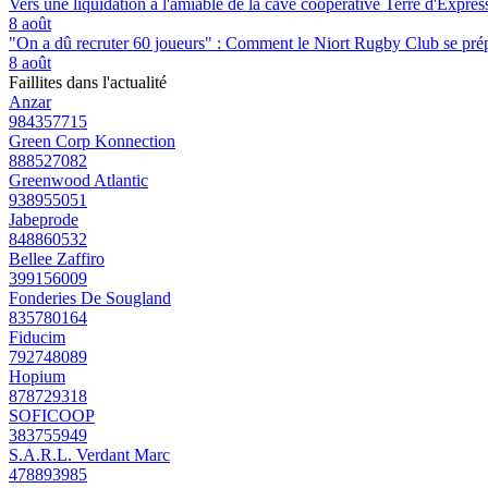
Vers une liquidation à l'amiable de la cave coopérative Terre d'Expre
8 août
"On a dû recruter 60 joueurs" : Comment le Niort Rugby Club se prépar
8 août
Faillites dans l'actualité
Anzar
984357715
Green Corp Konnection
888527082
Greenwood Atlantic
938955051
Jabeprode
848860532
Bellee Zaffiro
399156009
Fonderies De Sougland
835780164
Fiducim
792748089
Hopium
878729318
SOFICOOP
383755949
S.A.R.L. Verdant Marc
478893985