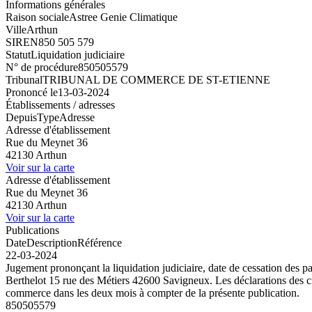
Informations générales
Raison sociale
Astree Genie Climatique
Ville
Arthun
SIREN
850 505 579
Statut
Liquidation judiciaire
N° de procédure
850505579
Tribunal
TRIBUNAL DE COMMERCE DE ST-ETIENNE
Prononcé le
13-03-2024
Établissements / adresses
Depuis
Type
Adresse
Adresse d'établissement
Rue du Meynet 36
42130 Arthun
Voir sur la carte
Adresse d'établissement
Rue du Meynet 36
42130 Arthun
Voir sur la carte
Publications
Date
Description
Référence
22-03-2024
Jugement prononçant la liquidation judiciaire, date de cessation des p
Berthelot 15 rue des Métiers 42600 Savigneux. Les déclarations des créa
commerce dans les deux mois à compter de la présente publication.
850505579