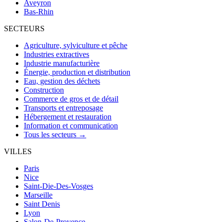
Aveyron
Bas-Rhin
SECTEURS
Agriculture, sylviculture et pêche
Industries extractives
Industrie manufacturière
Énergie, production et distribution
Eau, gestion des déchets
Construction
Commerce de gros et de détail
Transports et entreposage
Hébergement et restauration
Information et communication
Tous les secteurs →
VILLES
Paris
Nice
Saint-Die-Des-Vosges
Marseille
Saint Denis
Lyon
Salon-De-Provence