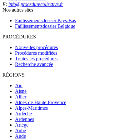
E:
info@procedurecollective.fr
Nos autres sites
Faillissementsdossier
Pays-Bas
Faillissementsdossier
Belgique
PROCÉDURES
Nouvelles procédures
Procédures modifiées
Toutes les procédures
Recherche avancée
RÉGIONS
Ain
Aisne
Allier
Alpes-de-Haute-Provence
Alpes-Maritimes
Ardèche
Ardennes
Ariège
Aube
Aude