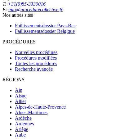
T:
+31(0)85-3330016
E:
info@procedurecollective.fr
Nos autres sites
Faillissementsdossier
Pays-Bas
Faillissementsdossier
Belgique
PROCÉDURES
Nouvelles procédures
Procédures modifiées
Toutes les procédures
Recherche avancée
RÉGIONS
Ain
Aisne
Allier
Alpes-de-Haute-Provence
Alpes-Maritimes
Ardèche
Ardennes
Ariège
Aube