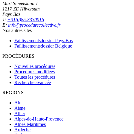
Mart Smeetslaan 1
1217 ZE Hilversum
Pays-Bas
T:
+31(0)85-3330016
E:
info@procedurecollective.fr
Nos autres sites
Faillissementsdossier
Pays-Bas
Faillissementsdossier
Belgique
PROCÉDURES
Nouvelles procédures
Procédures modifiées
Toutes les procédures
Recherche avancée
RÉGIONS
Ain
Aisne
Allier
Alpes-de-Haute-Provence
Alpes-Maritimes
Ardèche