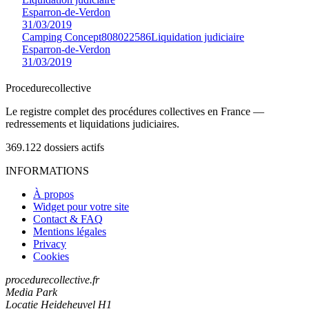
Esparron-de-Verdon
31/03/2019
Camping Concept
808022586
Liquidation judiciaire
Esparron-de-Verdon
31/03/2019
Procedure
collective
Le registre complet des procédures collectives en France —
redressements et liquidations judiciaires.
369.122
dossiers actifs
INFORMATIONS
À propos
Widget pour votre site
Contact & FAQ
Mentions légales
Privacy
Cookies
procedurecollective.fr
Media Park
Locatie Heideheuvel H1