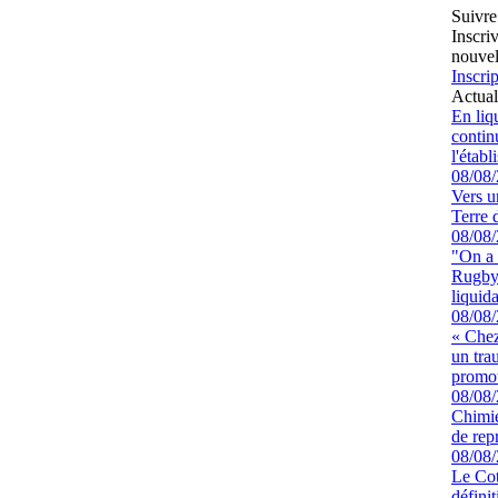
Suivre
Inscri
nouvel
Inscrip
Actual
En liq
continu
l'étab
08/08
Vers u
Terre 
08/08
"On a 
Rugby 
liquida
08/08
« Chez
un tra
promot
08/08
Chimie
de rep
08/08
Le Cot
défini