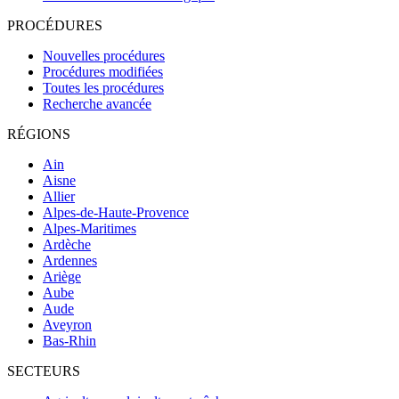
PROCÉDURES
Nouvelles procédures
Procédures modifiées
Toutes les procédures
Recherche avancée
RÉGIONS
Ain
Aisne
Allier
Alpes-de-Haute-Provence
Alpes-Maritimes
Ardèche
Ardennes
Ariège
Aube
Aude
Aveyron
Bas-Rhin
SECTEURS