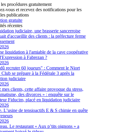
 les procédures gratuitement
vez-vous et recevez des notifications pour les
les publications
tion gratuite
ités récentes
uidation judiciaire, une brasserie sancerroise
ait d'accueillir des clients : la préfecture ferme
lissement
/2026
ne liquidation à l'amiable de la cave coopérative
d'Expression à Fabrezan ?
/2026
dû recruter 60 joueurs" : Comment le Niort
Club se prépare à la Fédérale 3 après la
tion judiciaire
/2026
 mes clients, cette affaire provoque du stress,
umatisme, des divorces » : enquête sur le
eur Fiducim, placé en liquidation judiciaire
/2026
. L’usine de tensioactifs E & S chimie en quête
reneurs
/2026
eau. Le restaurant « Aux p’tits oignons » a
tivement baissé le rideau