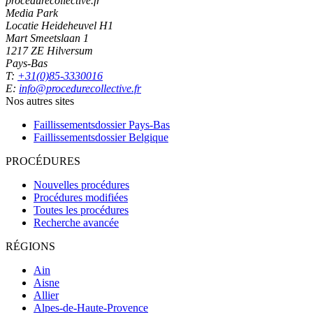
procedurecollective.fr
Media Park
Locatie Heideheuvel H1
Mart Smeetslaan 1
1217 ZE Hilversum
Pays-Bas
T:
+31(0)85-3330016
E:
info@procedurecollective.fr
Nos autres sites
Faillissementsdossier
Pays-Bas
Faillissementsdossier
Belgique
PROCÉDURES
Nouvelles procédures
Procédures modifiées
Toutes les procédures
Recherche avancée
RÉGIONS
Ain
Aisne
Allier
Alpes-de-Haute-Provence