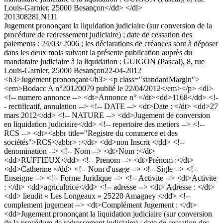
Louis-Garnier, 25000 Besançon</dd> </dl>
20130828LN111
Jugement prononçant la liquidation judiciaire (sur conversion de la
procédure de redressement judiciaire) ; date de cessation des
paiements : 24/03/ 2006 ; les déclarations de créances sont à déposer
dans les deux mois suivant la présente publication auprès du
mandataire judiciaire à la liquidation : GUIGON (Pascal), 8, rue
Louis-Garnier, 25000 Besançon
22-04-2012
<h3>Jugement prononçant</h3> <p class="standardMargin">
<em>Bodacc A n°20120079 publié le 22/04/2012</em></p> <dl>
<!-- numero annonce --> <dt>Annonce n° </dt><dd>1168</dd> <!-
- rectificatif, annulation --> <!-- DATE --> <dt>Date : </dt> <dd>27
mars 2012</dd> <!-- NATURE --> <dd>Jugement de conversion
en liquidation judiciaire</dd> <!-- repertoire des metiers --> <!--
RCS --> <dt><abbr title="Registre du commerce et des
sociétés">RCS</abbr> :</dt> <dd>non Inscrit </dd> <!--
denomination --> <!-- Nom --> <dt>Nom :</dt>
<dd>RUFFIEUX</dd> <!-- Prenom --> <dt>Prénom :</dt>
<dd>Catherine </dd> <!-- Nom d'usage --> <!-- Sigle --> <!--
Enseigne --> <!-- Forme Juridique --> <!-- Activite --> <dt>Activite
: </dt> <dd>agricultrice</dd> <!-- adresse --> <dt> Adresse : </dt>
<dd> lieudit « Les Longeaux » 25220 Amagney </dd> <!--
complement jugement --> <dt>Complément Jugement : </dt>
<dd>Jugement prononçant la liquidation judiciaire (sur conversion
de la procédure de redressement judiciaire) ; date de cessation des