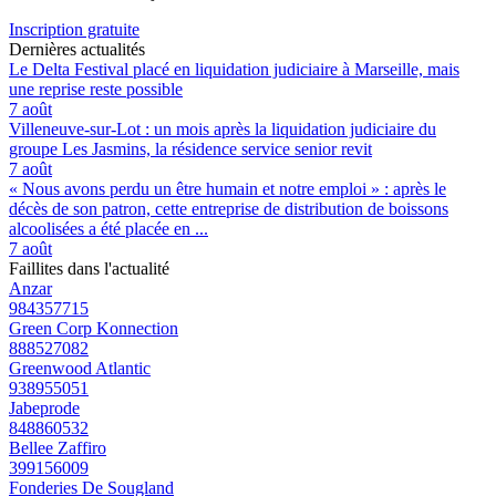
Inscription gratuite
Dernières actualités
Le Delta Festival placé en liquidation judiciaire à Marseille, mais
une reprise reste possible
7 août
Villeneuve-sur-Lot : un mois après la liquidation judiciaire du
groupe Les Jasmins, la résidence service senior revit
7 août
« Nous avons perdu un être humain et notre emploi » : après le
décès de son patron, cette entreprise de distribution de boissons
alcoolisées a été placée en ...
7 août
Faillites dans l'actualité
Anzar
984357715
Green Corp Konnection
888527082
Greenwood Atlantic
938955051
Jabeprode
848860532
Bellee Zaffiro
399156009
Fonderies De Sougland