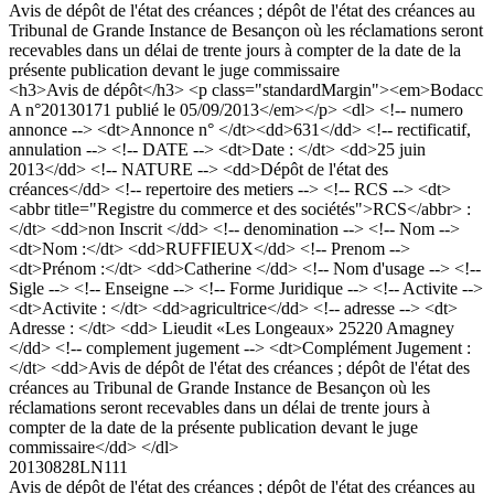
Avis de dépôt de l'état des créances ; dépôt de l'état des créances au
Tribunal de Grande Instance de Besançon où les réclamations seront
recevables dans un délai de trente jours à compter de la date de la
présente publication devant le juge commissaire
<h3>Avis de dépôt</h3> <p class="standardMargin"><em>Bodacc
A n°20130171 publié le 05/09/2013</em></p> <dl> <!-- numero
annonce --> <dt>Annonce n° </dt><dd>631</dd> <!-- rectificatif,
annulation --> <!-- DATE --> <dt>Date : </dt> <dd>25 juin
2013</dd> <!-- NATURE --> <dd>Dépôt de l'état des
créances</dd> <!-- repertoire des metiers --> <!-- RCS --> <dt>
<abbr title="Registre du commerce et des sociétés">RCS</abbr> :
</dt> <dd>non Inscrit </dd> <!-- denomination --> <!-- Nom -->
<dt>Nom :</dt> <dd>RUFFIEUX</dd> <!-- Prenom -->
<dt>Prénom :</dt> <dd>Catherine </dd> <!-- Nom d'usage --> <!--
Sigle --> <!-- Enseigne --> <!-- Forme Juridique --> <!-- Activite -->
<dt>Activite : </dt> <dd>agricultrice</dd> <!-- adresse --> <dt>
Adresse : </dt> <dd> Lieudit «Les Longeaux» 25220 Amagney
</dd> <!-- complement jugement --> <dt>Complément Jugement :
</dt> <dd>Avis de dépôt de l'état des créances ; dépôt de l'état des
créances au Tribunal de Grande Instance de Besançon où les
réclamations seront recevables dans un délai de trente jours à
compter de la date de la présente publication devant le juge
commissaire</dd> </dl>
20130828LN111
Avis de dépôt de l'état des créances ; dépôt de l'état des créances au