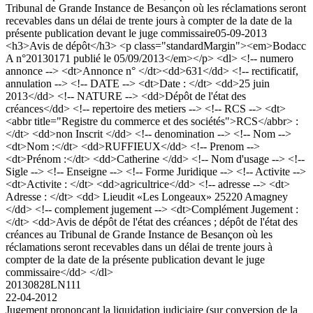
Tribunal de Grande Instance de Besançon où les réclamations seront
recevables dans un délai de trente jours à compter de la date de la
présente publication devant le juge commissaire
05-09-2013
<h3>Avis de dépôt</h3> <p class="standardMargin"><em>Bodacc
A n°20130171 publié le 05/09/2013</em></p> <dl> <!-- numero
annonce --> <dt>Annonce n° </dt><dd>631</dd> <!-- rectificatif,
annulation --> <!-- DATE --> <dt>Date : </dt> <dd>25 juin
2013</dd> <!-- NATURE --> <dd>Dépôt de l'état des
créances</dd> <!-- repertoire des metiers --> <!-- RCS --> <dt>
<abbr title="Registre du commerce et des sociétés">RCS</abbr> :
</dt> <dd>non Inscrit </dd> <!-- denomination --> <!-- Nom -->
<dt>Nom :</dt> <dd>RUFFIEUX</dd> <!-- Prenom -->
<dt>Prénom :</dt> <dd>Catherine </dd> <!-- Nom d'usage --> <!--
Sigle --> <!-- Enseigne --> <!-- Forme Juridique --> <!-- Activite -->
<dt>Activite : </dt> <dd>agricultrice</dd> <!-- adresse --> <dt>
Adresse : </dt> <dd> Lieudit «Les Longeaux» 25220 Amagney
</dd> <!-- complement jugement --> <dt>Complément Jugement :
</dt> <dd>Avis de dépôt de l'état des créances ; dépôt de l'état des
créances au Tribunal de Grande Instance de Besançon où les
réclamations seront recevables dans un délai de trente jours à
compter de la date de la présente publication devant le juge
commissaire</dd> </dl>
20130828LN111
22-04-2012
Jugement prononçant la liquidation judiciaire (sur conversion de la