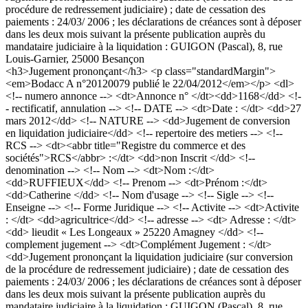
procédure de redressement judiciaire) ; date de cessation des
paiements : 24/03/ 2006 ; les déclarations de créances sont à déposer
dans les deux mois suivant la présente publication auprès du
mandataire judiciaire à la liquidation : GUIGON (Pascal), 8, rue
Louis-Garnier, 25000 Besançon
<h3>Jugement prononçant</h3> <p class="standardMargin">
<em>Bodacc A n°20120079 publié le 22/04/2012</em></p> <dl>
<!-- numero annonce --> <dt>Annonce n° </dt><dd>1168</dd> <!-
- rectificatif, annulation --> <!-- DATE --> <dt>Date : </dt> <dd>27
mars 2012</dd> <!-- NATURE --> <dd>Jugement de conversion
en liquidation judiciaire</dd> <!-- repertoire des metiers --> <!--
RCS --> <dt><abbr title="Registre du commerce et des
sociétés">RCS</abbr> :</dt> <dd>non Inscrit </dd> <!--
denomination --> <!-- Nom --> <dt>Nom :</dt>
<dd>RUFFIEUX</dd> <!-- Prenom --> <dt>Prénom :</dt>
<dd>Catherine </dd> <!-- Nom d'usage --> <!-- Sigle --> <!--
Enseigne --> <!-- Forme Juridique --> <!-- Activite --> <dt>Activite
: </dt> <dd>agricultrice</dd> <!-- adresse --> <dt> Adresse : </dt>
<dd> lieudit « Les Longeaux » 25220 Amagney </dd> <!--
complement jugement --> <dt>Complément Jugement : </dt>
<dd>Jugement prononçant la liquidation judiciaire (sur conversion
de la procédure de redressement judiciaire) ; date de cessation des
paiements : 24/03/ 2006 ; les déclarations de créances sont à déposer
dans les deux mois suivant la présente publication auprès du
mandataire judiciaire à la liquidation : GUIGON (Pascal), 8, rue