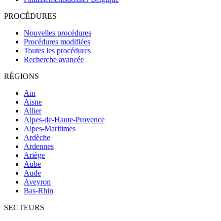
PROCÉDURES
Nouvelles procédures
Procédures modifiées
Toutes les procédures
Recherche avancée
RÉGIONS
Ain
Aisne
Allier
Alpes-de-Haute-Provence
Alpes-Maritimes
Ardèche
Ardennes
Ariège
Aube
Aude
Aveyron
Bas-Rhin
SECTEURS