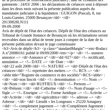
paiements : 24/03/ 2006 ; les déclarations de créances sont à déposer
dans les deux mois suivant la présente publication auprès du
mandataire judiciaire à la liquidation : GUIGON (Pascal), 8, rue
Louis-Garnier, 25000 Besançon</dd> </dl>
20130828LN111
09-09-2008
Avis de dépôt de l'état des créances. Dépôt de l'état des créances au
Tribunal de Grande Instance de Besançon où les réclamations seront
recevables dans un délai de trente jours à compter de la date de la
présente publication devant le juge commissaire
<h3>Avis de dépôt</h3> <p class="standardMargin"><em>Bodacc
A n°20080161 publié le 09/09/2008</em></p> <dl> <!-- numero
annonce --> <dt>Annonce n° </dt><dd>927</dd> <!-- rectificatif,
annulation --> <!-- DATE --> <dt>Date : </dt>
<dd>22 août 2008</dd> <!-- NATURE --> <dd>Dépôt de l'état des
créances</dd> <!-- repertoire des metiers --> <!-- RCS --> <dt>
<abbr title="Registre du commerce et des sociétés">RCS</abbr> :
</dt> <dd>non Inscrit </dd> <!-- denomination --> <!-- Nom -->
<dt>Nom :</dt> <dd>RUFFIEUX</dd> <!-- Prenom -->
<dt>Prénom :</dt> <dd>Catherine </dd> <!-- Nom d'usage --> <!--
Sigle --> <!-- Enseigne --> <!-- Forme Juridique --> <!-- Activite -->
<dt>Activite : </dt> <dd>agricultrice</dd> <!-- adresse --> <dt>
Adresse : </dt> <dd> Lieudit « les Longeaux » 25220 Amagney
</dd> <!-- complement jugement --> <dt>Complément Jugement :