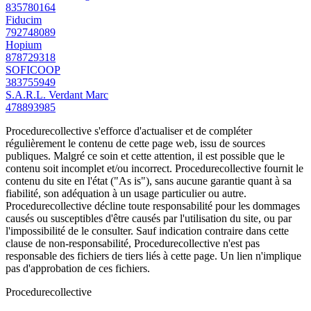
835780164
Fiducim
792748089
Hopium
878729318
SOFICOOP
383755949
S.A.R.L. Verdant Marc
478893985
Procedurecollective s'efforce d'actualiser et de compléter
régulièrement le contenu de cette page web, issu de sources
publiques. Malgré ce soin et cette attention, il est possible que le
contenu soit incomplet et/ou incorrect. Procedurecollective fournit le
contenu du site en l'état ("As is"), sans aucune garantie quant à sa
fiabilité, son adéquation à un usage particulier ou autre.
Procedurecollective décline toute responsabilité pour les dommages
causés ou susceptibles d'être causés par l'utilisation du site, ou par
l'impossibilité de le consulter. Sauf indication contraire dans cette
clause de non-responsabilité, Procedurecollective n'est pas
responsable des fichiers de tiers liés à cette page. Un lien n'implique
pas d'approbation de ces fichiers.
Procedure
collective