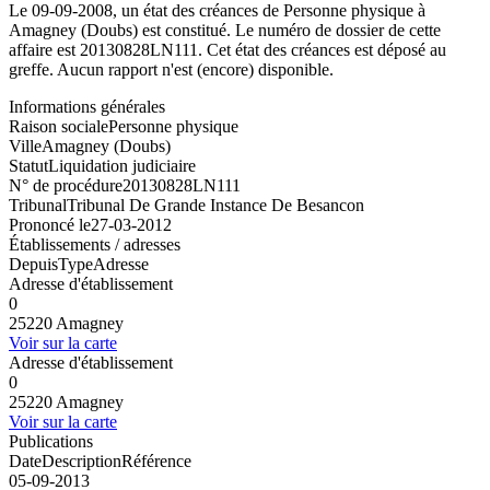
Le 09-09-2008, un état des créances de Personne physique à
Amagney (Doubs) est constitué. Le numéro de dossier de cette
affaire est 20130828LN111. Cet état des créances est déposé au
greffe. Aucun rapport n'est (encore) disponible.
Informations générales
Raison sociale
Personne physique
Ville
Amagney (Doubs)
Statut
Liquidation judiciaire
N° de procédure
20130828LN111
Tribunal
Tribunal De Grande Instance De Besancon
Prononcé le
27-03-2012
Établissements / adresses
Depuis
Type
Adresse
Adresse d'établissement
0
25220 Amagney
Voir sur la carte
Adresse d'établissement
0
25220 Amagney
Voir sur la carte
Publications
Date
Description
Référence
05-09-2013