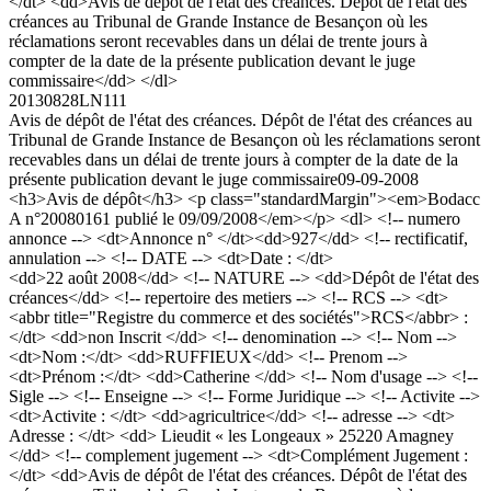
</dt> <dd>Avis de dépôt de l'état des créances. Dépôt de l'état des
créances au Tribunal de Grande Instance de Besançon où les
réclamations seront recevables dans un délai de trente jours à
compter de la date de la présente publication devant le juge
commissaire</dd> </dl>
20130828LN111
Avis de dépôt de l'état des créances. Dépôt de l'état des créances au
Tribunal de Grande Instance de Besançon où les réclamations seront
recevables dans un délai de trente jours à compter de la date de la
présente publication devant le juge commissaire
09-09-2008
<h3>Avis de dépôt</h3> <p class="standardMargin"><em>Bodacc
A n°20080161 publié le 09/09/2008</em></p> <dl> <!-- numero
annonce --> <dt>Annonce n° </dt><dd>927</dd> <!-- rectificatif,
annulation --> <!-- DATE --> <dt>Date : </dt>
<dd>22 août 2008</dd> <!-- NATURE --> <dd>Dépôt de l'état des
créances</dd> <!-- repertoire des metiers --> <!-- RCS --> <dt>
<abbr title="Registre du commerce et des sociétés">RCS</abbr> :
</dt> <dd>non Inscrit </dd> <!-- denomination --> <!-- Nom -->
<dt>Nom :</dt> <dd>RUFFIEUX</dd> <!-- Prenom -->
<dt>Prénom :</dt> <dd>Catherine </dd> <!-- Nom d'usage --> <!--
Sigle --> <!-- Enseigne --> <!-- Forme Juridique --> <!-- Activite -->
<dt>Activite : </dt> <dd>agricultrice</dd> <!-- adresse --> <dt>
Adresse : </dt> <dd> Lieudit « les Longeaux » 25220 Amagney
</dd> <!-- complement jugement --> <dt>Complément Jugement :
</dt> <dd>Avis de dépôt de l'état des créances. Dépôt de l'état des