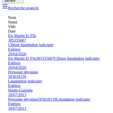
Secteur
Recherche avancée
Nom
Statut
Ville
Date
Ets Martin Et Fils
385355607
Clôture liquidation judiciaire
Esténos
29/04/2026
Ets Martin Et Fils
385355607
Clôture liquidation judiciaire
Esténos
29/04/2026
Personne physique
503618159
Liquidation judiciaire
Esténos
Haute-Garonne
18/07/2013
Personne physique
503618159
Liquidation judiciaire
Esténos
18/07/2013