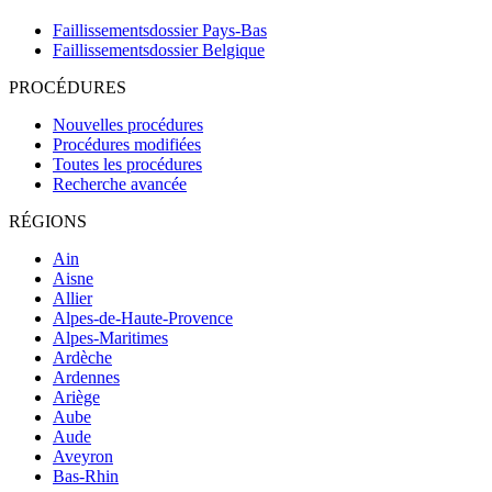
Faillissementsdossier
Pays-Bas
Faillissementsdossier
Belgique
PROCÉDURES
Nouvelles procédures
Procédures modifiées
Toutes les procédures
Recherche avancée
RÉGIONS
Ain
Aisne
Allier
Alpes-de-Haute-Provence
Alpes-Maritimes
Ardèche
Ardennes
Ariège
Aube
Aude
Aveyron
Bas-Rhin