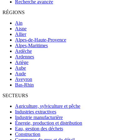
Recherche avancée
RÉGIONS
Ain
Aisne
Allier
Alpes-de-Haute-Provence
Alpes-Maritimes
Ardèche
Ardennes
Ariège
Aube
Aude
Aveyron
Bas-Rhin
SECTEURS
Agriculture, sylviculture et pêche
Industries extractives
Industrie manufacturière
Énergie, production et distribution
Eau, gestion des déchets
Construction
Commerce de gros et de détail