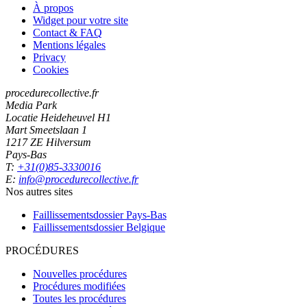
À propos
Widget pour votre site
Contact & FAQ
Mentions légales
Privacy
Cookies
procedurecollective.fr
Media Park
Locatie Heideheuvel H1
Mart Smeetslaan 1
1217 ZE Hilversum
Pays-Bas
T:
+31(0)85-3330016
E:
info@procedurecollective.fr
Nos autres sites
Faillissementsdossier
Pays-Bas
Faillissementsdossier
Belgique
PROCÉDURES
Nouvelles procédures
Procédures modifiées
Toutes les procédures