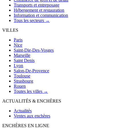
Transports et entreposage
Hébergement et restauration
Information et communication
Tous les secteurs →
VILLES
Paris
Nice
Saint-Die-Des-Vosges
Marseille
Saint Denis
Lyon
Salon-De-Provence
Toulouse
Strasbourg
Rouen
Toutes les villes →
ACTUALITÉS & ENCHÈRES
Actualités
Ventes aux enchères
ENCHÈRES EN LIGNE