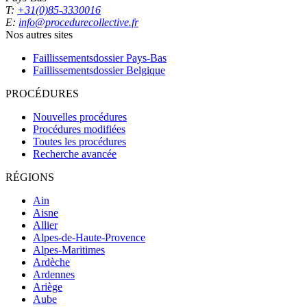
T:
+31(0)85-3330016
E:
info@procedurecollective.fr
Nos autres sites
Faillissementsdossier
Pays-Bas
Faillissementsdossier
Belgique
PROCÉDURES
Nouvelles procédures
Procédures modifiées
Toutes les procédures
Recherche avancée
RÉGIONS
Ain
Aisne
Allier
Alpes-de-Haute-Provence
Alpes-Maritimes
Ardèche
Ardennes
Ariège
Aube