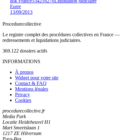
Blk France
534216270
Liquidation judiciaire
Eurre
13/09/2013
Procedure
collective
Le registre complet des procédures collectives en France —
redressements et liquidations judiciaires.
369.122
dossiers actifs
INFORMATIONS
À propos
Widget pour votre site
Contact & FAQ
Mentions légales
Privacy
Cookies
procedurecollective.fr
Media Park
Locatie Heideheuvel H1
Mart Smeetslaan 1
1217 ZE Hilversum
Pays-Bas