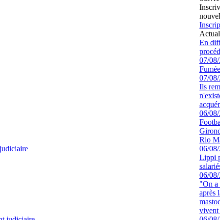
Inscri
nouvel
Inscrip
Actual
En dif
procéd
07/08
Fumée
07/08
Ils re
n'exis
acquér
06/08
Footbal
Girond
Rio M
udiciaire
06/08
Lippi 
salari
06/08
"On a 
après l
mastod
vivent 
 judiciaire
06/08