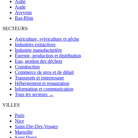
Aube
Aude
Aveyron
Bas-Rhin
SECTEURS
Agriculture, sylviculture et pêche
Industries extractives
Industrie manufacturière
Énergie, production et distribution
Eau, gestion des déchets
Construction
Commerce de gros et de détail
Transports et entreposage
Hébergement et restauration
Information et communication
Tous les secteurs →
VILLES
Paris
Nice
Saint-Die-Des-Vosges
Marseille
Saint Denis