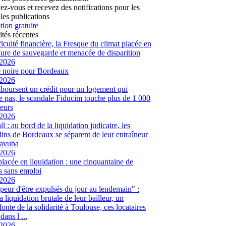
vez-vous et recevez des notifications pour les
les publications
tion gratuite
ités récentes
ficulté financière, la Fresque du climat placée en
ure de sauvegarde et menacée de disparition
/2026
 noire pour Bordeaux
/2026
mboursent un crédit pour un logement qui
te pas, le scandale Fiducim touche plus de 1 000
eurs
/2026
l : au bord de la liquidation judicaire, les
ins de Bordeaux se séparent de leur entraîneur
avuba
/2026
placée en liquidation : une cinquantaine de
és sans emploi
/2026
peur d'être expulsés du jour au lendemain" :
a liquidation brutale de leur bailleur, un
onte de la solidarité à Toulouse, ces locataires
dans l ...
/2026