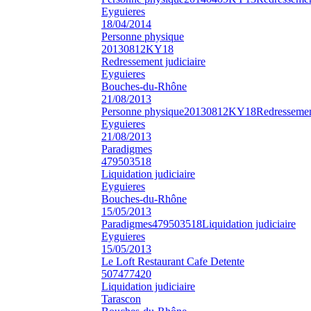
Eyguieres
18/04/2014
Personne physique
20130812KY18
Redressement judiciaire
Eyguieres
Bouches-du-Rhône
21/08/2013
Personne physique
20130812KY18
Redressement
Eyguieres
21/08/2013
Paradigmes
479503518
Liquidation judiciaire
Eyguieres
Bouches-du-Rhône
15/05/2013
Paradigmes
479503518
Liquidation judiciaire
Eyguieres
15/05/2013
Le Loft Restaurant Cafe Detente
507477420
Liquidation judiciaire
Tarascon