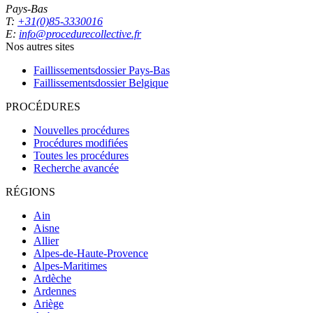
Pays-Bas
T:
+31(0)85-3330016
E:
info@procedurecollective.fr
Nos autres sites
Faillissementsdossier
Pays-Bas
Faillissementsdossier
Belgique
PROCÉDURES
Nouvelles procédures
Procédures modifiées
Toutes les procédures
Recherche avancée
RÉGIONS
Ain
Aisne
Allier
Alpes-de-Haute-Provence
Alpes-Maritimes
Ardèche
Ardennes
Ariège