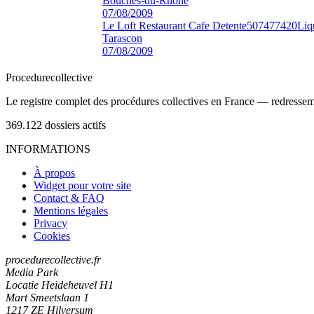
Bouches-du-Rhône
07/08/2009
Le Loft Restaurant Cafe Detente
507477420
Liq
Tarascon
07/08/2009
Procedure
collective
Le registre complet des procédures collectives en France — redressemen
369.122
dossiers actifs
INFORMATIONS
À propos
Widget pour votre site
Contact & FAQ
Mentions légales
Privacy
Cookies
procedurecollective.fr
Media Park
Locatie Heideheuvel H1
Mart Smeetslaan 1
1217 ZE Hilversum