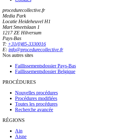
procedurecollective.fr
Media Park
Locatie Heideheuvel H1
Mart Smeetslaan 1
1217 ZE Hilversum
Pays-Bas
T:
+31(0)85-3330016
E:
info@procedurecollective.fr
Nos autres sites
Faillissementsdossier
Pays-Bas
Faillissementsdossier
Belgique
PROCÉDURES
Nouvelles procédures
Procédures modifiées
Toutes les procédures
Recherche avancée
RÉGIONS
Ain
Aisne