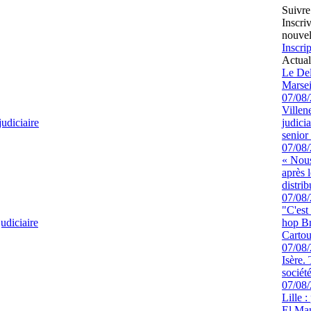
Suivre
Inscri
nouvel
Inscrip
Actual
Le Del
Marsei
07/08
Villen
judiciaire
judici
senior 
07/08
« Nous
après 
distrib
07/08
"C'est
udiciaire
hop Br
Cartou
07/08
Isère.
sociét
07/08
Lille :
El Man