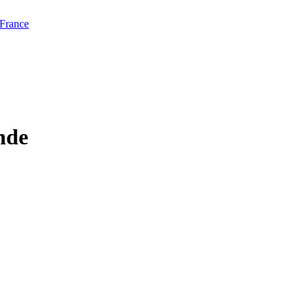
 France
nde