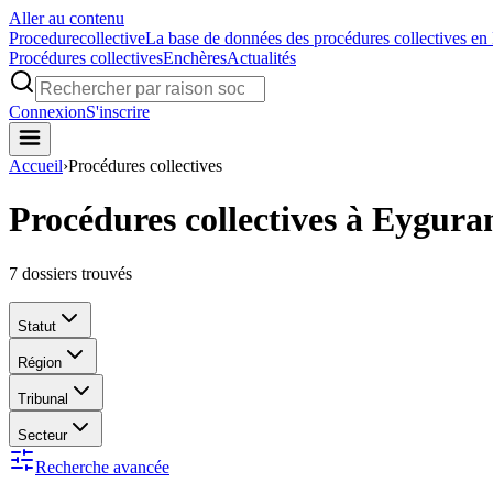
Aller au contenu
Procedure
collective
La base de données des procédures collectives en
Procédures collectives
Enchères
Actualités
Connexion
S'inscrire
Accueil
›
Procédures collectives
Procédures collectives à Eygura
7
dossiers trouvés
Statut
Région
Tribunal
Secteur
Recherche avancée