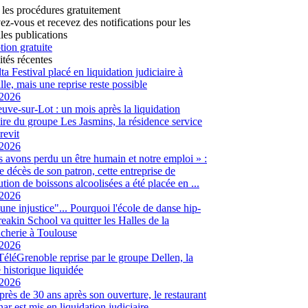
 les procédures gratuitement
vez-vous et recevez des notifications pour les
les publications
tion gratuite
ités récentes
ta Festival placé en liquidation judiciaire à
lle, mais une reprise reste possible
/2026
euve-sur-Lot : un mois après la liquidation
aire du groupe Les Jasmins, la résidence service
revit
/2026
 avons perdu un être humain et notre emploi » :
le décès de son patron, cette entreprise de
ution de boissons alcoolisées a été placée en ...
/2026
 une injustice"... Pourquoi l'école de danse hip-
eakin School va quitter les Halles de la
cherie à Toulouse
/2026
 TéléGrenoble reprise par le groupe Dellen, la
é historique liquidée
/2026
 près de 30 ans après son ouverture, le restaurant
ar est mis en liquidation judiciaire