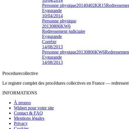
10/04/2014
Personne physique
20140402KR15
Redressement
Eygurande
10/04/2014
Personne physique
20130806KW6
Redressement judiciaire
Eygurande
Corrèze
14/08/2013
Personne physique
20130806KW6
Redressement
Eygurande
14/08/2013
Procedure
collective
Le registre complet des procédures collectives en France — redressemen
INFORMATIONS
À propos
Widget pour votre site
Contact & FAQ
Mentions légales
Privacy
Cookies