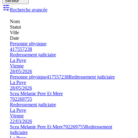
Secteur
Recherche avancée
Nom
Statut
Ville
Date
Personne physique
417557238
Redressement judiciaire
La Puye
Vienne
28/05/2026
Personne physique
417557238
Redressement judiciaire
La Puye
28/05/2026
Scea Melanie Pere Et Mere
792269755
Redressement judiciaire
La Puye
Vienne
22/03/2026
Scea Melanie Pere Et Mere
792269755
Redressement
judiciaire
La Puye