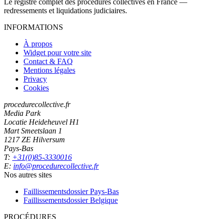
Le registre complet des procédures collectives en France —
redressements et liquidations judiciaires.
INFORMATIONS
À propos
Widget pour votre site
Contact & FAQ
Mentions légales
Privacy
Cookies
procedurecollective.fr
Media Park
Locatie Heideheuvel H1
Mart Smeetslaan 1
1217 ZE Hilversum
Pays-Bas
T:
+31(0)85-3330016
E:
info@procedurecollective.fr
Nos autres sites
Faillissementsdossier
Pays-Bas
Faillissementsdossier
Belgique
PROCÉDURES