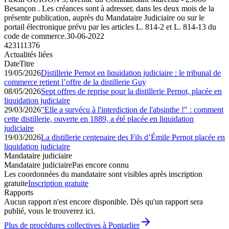
Besançon . Les créances sont à adresser, dans les deux mois de la
présente publication, auprès du Mandataire Judiciaire ou sur le
portail électronique prévu par les articles L. 814-2 et L. 814-13 du
code de commerce.
30-06-2022
423111376
Actualités liées
Date
Titre
19/05/2026
Distillerie Pernot en liquidation judiciaire : le tribunal de
commerce retient l’offre de la distillerie Guy
08/05/2026
Sept offres de reprise pour la distillerie Pernot, placée en
liquidation judiciaire
29/03/2026
"Elle a survécu à l'interdiction de l'absinthe !" : comment
cette distillerie, ouverte en 1889, a été placée en liquidation
judiciaire
19/03/2026
La distillerie centenaire des Fils d’Émile Pernot placée en
liquidation judiciaire
Mandataire judiciaire
Mandataire judiciaire
Pas encore connu
Les coordonnées du mandataire sont visibles après inscription
gratuite
Inscription gratuite
Rapports
Aucun rapport n'est encore disponible. Dès qu'un rapport sera
publié, vous le trouverez ici.
Plus de procédures collectives à Pontarlier