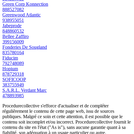
Green Corp Konnection
888527082
Greenwood Atlantic
938955051
Jabeprode
848860532
Bellee Zaffiro
399156009
Fonderies De Sougland
835780164
Fiducim
792748089
Hopium
878729318
SOFICOOP
383755949
S.A.R.L. Verdant Marc
478893985
Procedurecollective s'efforce d'actualiser et de compléter
régulièrement le contenu de cette page web, issu de sources
publiques. Malgré ce soin et cette attention, il est possible que le
contenu soit incomplet et/ou incorrect. Procedurecollective fournit le
contenu du site en l'état ("As is"), sans aucune garantie quant à sa
fiabilité, son adéquation à un usage particulier ou autre.