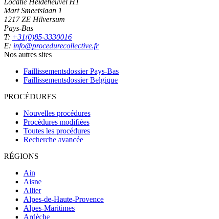
Locatie Heideheuvel H1
Mart Smeetslaan 1
1217 ZE Hilversum
Pays-Bas
T:
+31(0)85-3330016
E:
info@procedurecollective.fr
Nos autres sites
Faillissementsdossier
Pays-Bas
Faillissementsdossier
Belgique
PROCÉDURES
Nouvelles procédures
Procédures modifiées
Toutes les procédures
Recherche avancée
RÉGIONS
Ain
Aisne
Allier
Alpes-de-Haute-Provence
Alpes-Maritimes
Ardèche