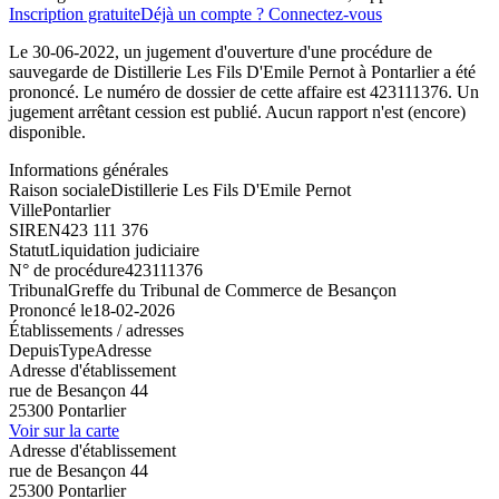
Inscription gratuite
Déjà un compte ? Connectez-vous
Le 30-06-2022, un jugement d'ouverture d'une procédure de
sauvegarde de Distillerie Les Fils D'Emile Pernot à Pontarlier a été
prononcé. Le numéro de dossier de cette affaire est 423111376. Un
jugement arrêtant cession est publié. Aucun rapport n'est (encore)
disponible.
Informations générales
Raison sociale
Distillerie Les Fils D'Emile Pernot
Ville
Pontarlier
SIREN
423 111 376
Statut
Liquidation judiciaire
N° de procédure
423111376
Tribunal
Greffe du Tribunal de Commerce de Besançon
Prononcé le
18-02-2026
Établissements / adresses
Depuis
Type
Adresse
Adresse d'établissement
rue de Besançon 44
25300 Pontarlier
Voir sur la carte
Adresse d'établissement
rue de Besançon 44
25300 Pontarlier