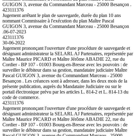
GUIGON 3, avenue du Commandant Marceau - 25000 Besançon .
423111376
Jugement arrêtant le plan de sauvegarde, durée du plan 10 ans
nommant Commissaire à l'exécution du plan Maître Pascal
GUIGON 3, avenue du Commandant Marceau - 25000 Besançon
.
06-07-2023
423111376
30-06-2022
Jugement prononçant l'ouverture d'une procédure de sauvegarde et
désignant administrateur la SELARL AJ Partenaires, représentée par
Maître Maurice PICARD et Maître Jérôme ABADIE 22, rue du
Cordier - BP 107 - 01003 Bourg-en-Bresse avec les pouvoirs : de
surveiller le débiteur dans sa gestion, mandataire judiciaire Maître
Pascal GUIGON 3, avenue du Commandant Marceau - 25000
Besançon . Les créances sont à adresser, dans les deux mois de la
présente publication, auprès du Mandataire Judiciaire ou sur le
portail électronique prévu par les articles L. 814-2 et L. 814-13 du
code de commerce.
423111376
Jugement prononçant l'ouverture d'une procédure de sauvegarde et
désignant administrateur la SELARL AJ Partenaires, représentée par
Maître Maurice PICARD et Maître Jérôme ABADIE 22, rue du
Cordier - BP 107 - 01003 Bourg-en-Bresse avec les pouvoirs : de
surveiller le débiteur dans sa gestion, mandataire judiciaire Maître
Pascal GUIGON 3, avenue du Commandant Marceau - 25000