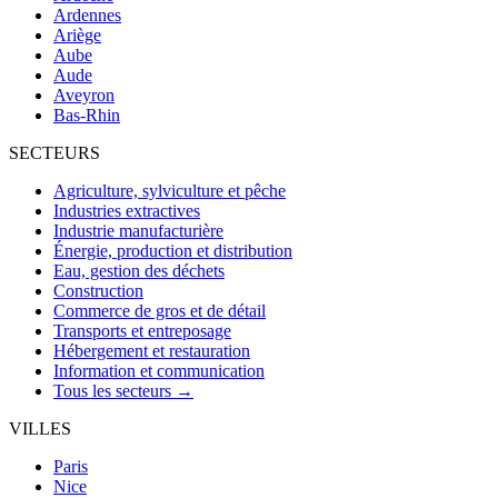
Ardennes
Ariège
Aube
Aude
Aveyron
Bas-Rhin
SECTEURS
Agriculture, sylviculture et pêche
Industries extractives
Industrie manufacturière
Énergie, production et distribution
Eau, gestion des déchets
Construction
Commerce de gros et de détail
Transports et entreposage
Hébergement et restauration
Information et communication
Tous les secteurs →
VILLES
Paris
Nice