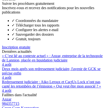
Suivre les procédures gratuitement
Inscrivez-vous et recevez des notifications pour les nouvelles
publications
✓
Coordonnées du mandataire
✓
Télécharger tous les rapports
✓
Configurer les alertes e-mail
✓
Sauvegarder des dossiers
✓
Gratuit, toujours
Inscription gratuite
Dernières actualités
« C’est lié au contexte actuel » : Anzar, entreprise de la technopole
de Lannion, placée en liquidation judiciaire
4 août
Deux mois après son redressement judiciaire, l'avenir de GCK se
précise enfin
4 août
Redressement judiciaire : Aiko Leroux et CactUs Lock n’ont pas
capté les retombées de l’émission « Qui veut être mon associé ? »
4 août
Faillites dans l'actualité
Anzar
984357715
Green Corp Konnection