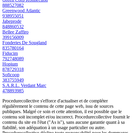
888527082
Greenwood Atlantic
938955051
Jabeprode
848860532
Bellee Zaffiro
399156009
Fonderies De Sougland
835780164
Fiducim
792748089
Hopium
878729318
Soficoop
383755949
S.A.R.L. Verdant Marc
478893985
Procedurecollective s'efforce d'actualiser et de compléter
régulièrement le contenu de cette page web, issu de sources
publiques. Malgré ce soin et cette attention, il est possible que le
contenu soit incomplet et/ou incorrect. Procedurecollective fournit le
contenu du site en l'état ("As is"), sans aucune garantie quant à sa
fiabilité, son adéquation à un usage particulier ou autre.
Procedurecollective décline toute responsabilité pour les dommages