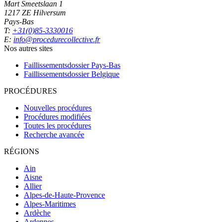
Mart Smeetslaan 1
1217 ZE Hilversum
Pays-Bas
T:
+31(0)85-3330016
E:
info@procedurecollective.fr
Nos autres sites
Faillissementsdossier
Pays-Bas
Faillissementsdossier
Belgique
PROCÉDURES
Nouvelles procédures
Procédures modifiées
Toutes les procédures
Recherche avancée
RÉGIONS
Ain
Aisne
Allier
Alpes-de-Haute-Provence
Alpes-Maritimes
Ardèche
Ardennes