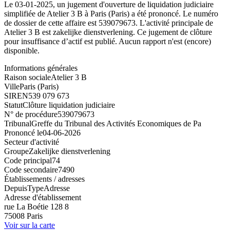
Le 03-01-2025, un jugement d'ouverture de liquidation judiciaire
simplifiée de Atelier 3 B à Paris (Paris) a été prononcé. Le numéro
de dossier de cette affaire est 539079673. L'activité principale de
Atelier 3 B est zakelijke dienstverlening. Ce jugement de clôture
pour insuffisance d’actif est publié. Aucun rapport n'est (encore)
disponible.
Informations générales
Raison sociale
Atelier 3 B
Ville
Paris (Paris)
SIREN
539 079 673
Statut
Clôture liquidation judiciaire
N° de procédure
539079673
Tribunal
Greffe du Tribunal des Activités Economiques de Pa
Prononcé le
04-06-2026
Secteur d'activité
Groupe
Zakelijke dienstverlening
Code principal
74
Code secondaire
7490
Établissements / adresses
Depuis
Type
Adresse
Adresse d'établissement
rue La Boétie 128 8
75008 Paris
Voir sur la carte