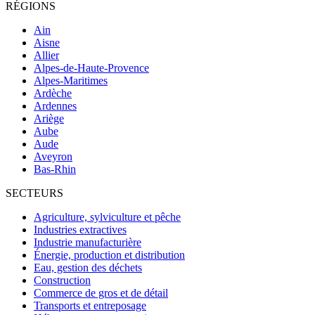
RÉGIONS
Ain
Aisne
Allier
Alpes-de-Haute-Provence
Alpes-Maritimes
Ardèche
Ardennes
Ariège
Aube
Aude
Aveyron
Bas-Rhin
SECTEURS
Agriculture, sylviculture et pêche
Industries extractives
Industrie manufacturière
Énergie, production et distribution
Eau, gestion des déchets
Construction
Commerce de gros et de détail
Transports et entreposage