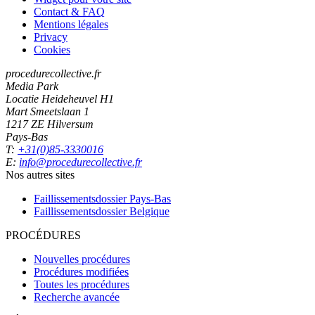
Contact & FAQ
Mentions légales
Privacy
Cookies
procedurecollective.fr
Media Park
Locatie Heideheuvel H1
Mart Smeetslaan 1
1217 ZE Hilversum
Pays-Bas
T:
+31(0)85-3330016
E:
info@procedurecollective.fr
Nos autres sites
Faillissementsdossier
Pays-Bas
Faillissementsdossier
Belgique
PROCÉDURES
Nouvelles procédures
Procédures modifiées
Toutes les procédures
Recherche avancée