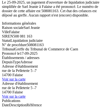
Le 25-09-2025, un jugement d'ouverture de liquidation judiciaire
simplifiée de Sarl Jeanie à Falaise a été prononcé. Le numéro de
dossier de cette affaire est 508081163. Cet état des créances est
déposé au greffe. Aucun rapport n'est (encore) disponible.
Informations générales
Raison sociale
Sarl Jeanie
Ville
Falaise
SIREN
508 081 163
Statut
Liquidation judiciaire
N° de procédure
508081163
Tribunal
Greffe du Tribunal de Commerce de Caen
Prononcé le
17-09-2025
Établissements / adresses
Depuis
Type
Adresse
Adresse d'établissement
rue de la Pelleterie 5 -7
14700 Falaise
Voir sur la carte
Adresse d'établissement
rue de la Pelleterie 5 -7
14700 Falaise
Voir sur la carte
Publications
Date
Description
Référence