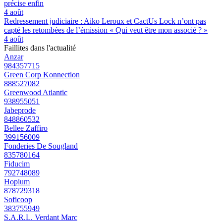
précise enfin
4 août
Redressement judiciaire : Aiko Leroux et CactUs Lock n’ont pas
capté les retombées de l’émission « Qui veut être mon associé ? »
4 août
Faillites dans l'actualité
Anzar
984357715
Green Corp Konnection
888527082
Greenwood Atlantic
938955051
Jabeprode
848860532
Bellee Zaffiro
399156009
Fonderies De Sougland
835780164
Fiducim
792748089
Hopium
878729318
Soficoop
383755949
S.A.R.L. Verdant Marc