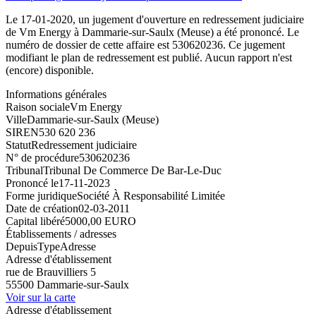
Le 17-01-2020, un jugement d'ouverture en redressement judiciaire
de Vm Energy à Dammarie-sur-Saulx (Meuse) a été prononcé. Le
numéro de dossier de cette affaire est 530620236. Ce jugement
modifiant le plan de redressement est publié. Aucun rapport n'est
(encore) disponible.
Informations générales
Raison sociale
Vm Energy
Ville
Dammarie-sur-Saulx (Meuse)
SIREN
530 620 236
Statut
Redressement judiciaire
N° de procédure
530620236
Tribunal
Tribunal De Commerce De Bar-Le-Duc
Prononcé le
17-11-2023
Forme juridique
Société À Responsabilité Limitée
Date de création
02-03-2011
Capital libéré
5000,00 EURO
Établissements / adresses
Depuis
Type
Adresse
Adresse d'établissement
rue de Brauvilliers 5
55500 Dammarie-sur-Saulx
Voir sur la carte
Adresse d'établissement