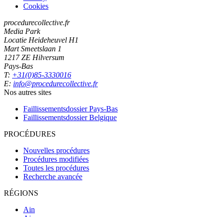
Cookies
procedurecollective.fr
Media Park
Locatie Heideheuvel H1
Mart Smeetslaan 1
1217 ZE Hilversum
Pays-Bas
T:
+31(0)85-3330016
E:
info@procedurecollective.fr
Nos autres sites
Faillissementsdossier
Pays-Bas
Faillissementsdossier
Belgique
PROCÉDURES
Nouvelles procédures
Procédures modifiées
Toutes les procédures
Recherche avancée
RÉGIONS
Ain