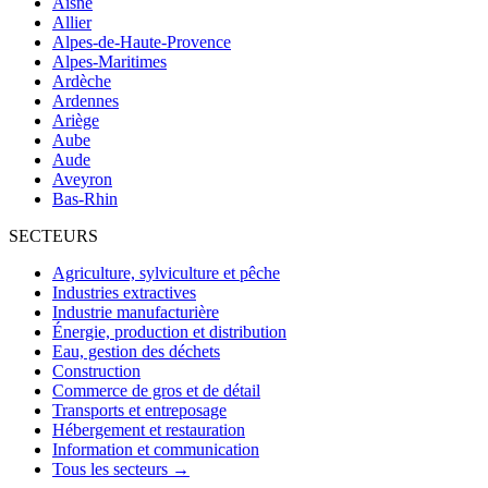
Aisne
Allier
Alpes-de-Haute-Provence
Alpes-Maritimes
Ardèche
Ardennes
Ariège
Aube
Aude
Aveyron
Bas-Rhin
SECTEURS
Agriculture, sylviculture et pêche
Industries extractives
Industrie manufacturière
Énergie, production et distribution
Eau, gestion des déchets
Construction
Commerce de gros et de détail
Transports et entreposage
Hébergement et restauration
Information et communication
Tous les secteurs →