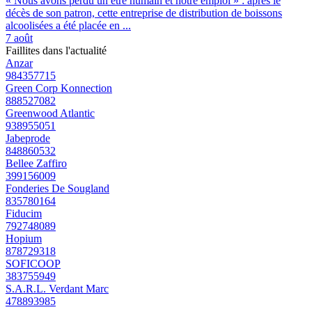
« Nous avons perdu un être humain et notre emploi » : après le
décès de son patron, cette entreprise de distribution de boissons
alcoolisées a été placée en ...
7 août
Faillites dans l'actualité
Anzar
984357715
Green Corp Konnection
888527082
Greenwood Atlantic
938955051
Jabeprode
848860532
Bellee Zaffiro
399156009
Fonderies De Sougland
835780164
Fiducim
792748089
Hopium
878729318
SOFICOOP
383755949
S.A.R.L. Verdant Marc
478893985