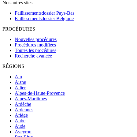
Nos autres sites
Faillissementsdossier
Pays-Bas
Faillissementsdossier
Belgique
PROCÉDURES
Nouvelles procédures
Procédures modifiées
Toutes les procédures
Recherche avancée
RÉGIONS
Ain
Aisne
Allier
Alpes-de-Haute-Provence
Alpes-Maritimes
Ardèche
Ardennes
Ariège
Aube
Aude
Aveyron