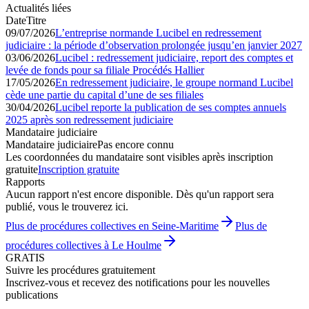
Actualités liées
Date
Titre
09/07/2026
L’entreprise normande Lucibel en redressement
judiciaire : la période d’observation prolongée jusqu’en janvier 2027
03/06/2026
Lucibel : redressement judiciaire, report des comptes et
levée de fonds pour sa filiale Procédés Hallier
17/05/2026
En redressement judiciaire, le groupe normand Lucibel
cède une partie du capital d’une de ses filiales
30/04/2026
Lucibel reporte la publication de ses comptes annuels
2025 après son redressement judiciaire
Mandataire judiciaire
Mandataire judiciaire
Pas encore connu
Les coordonnées du mandataire sont visibles après inscription
gratuite
Inscription gratuite
Rapports
Aucun rapport n'est encore disponible. Dès qu'un rapport sera
publié, vous le trouverez ici.
Plus de procédures collectives en Seine-Maritime
Plus de
procédures collectives à Le Houlme
GRATIS
Suivre les procédures gratuitement
Inscrivez-vous et recevez des notifications pour les nouvelles
publications