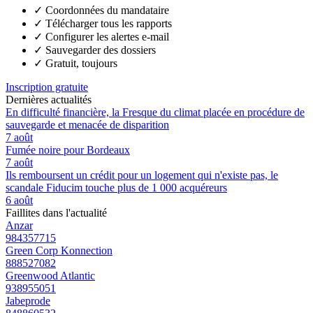
✓
Coordonnées du mandataire
✓
Télécharger tous les rapports
✓
Configurer les alertes e-mail
✓
Sauvegarder des dossiers
✓
Gratuit, toujours
Inscription gratuite
Dernières actualités
En difficulté financière, la Fresque du climat placée en procédure de
sauvegarde et menacée de disparition
7 août
Fumée noire pour Bordeaux
7 août
Ils remboursent un crédit pour un logement qui n'existe pas, le
scandale Fiducim touche plus de 1 000 acquéreurs
6 août
Faillites dans l'actualité
Anzar
984357715
Green Corp Konnection
888527082
Greenwood Atlantic
938955051
Jabeprode