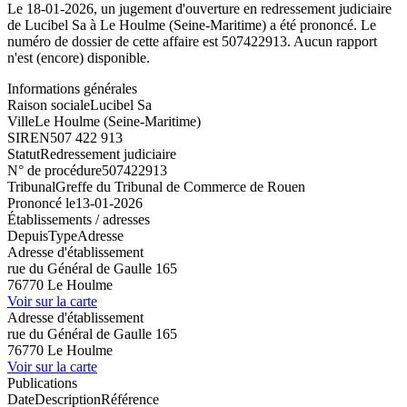
Le 18-01-2026, un jugement d'ouverture en redressement judiciaire
de Lucibel Sa à Le Houlme (Seine-Maritime) a été prononcé. Le
numéro de dossier de cette affaire est 507422913. Aucun rapport
n'est (encore) disponible.
Informations générales
Raison sociale
Lucibel Sa
Ville
Le Houlme (Seine-Maritime)
SIREN
507 422 913
Statut
Redressement judiciaire
N° de procédure
507422913
Tribunal
Greffe du Tribunal de Commerce de Rouen
Prononcé le
13-01-2026
Établissements / adresses
Depuis
Type
Adresse
Adresse d'établissement
rue du Général de Gaulle 165
76770 Le Houlme
Voir sur la carte
Adresse d'établissement
rue du Général de Gaulle 165
76770 Le Houlme
Voir sur la carte
Publications
Date
Description
Référence