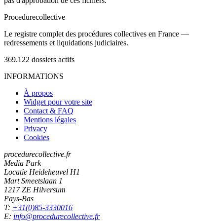
pas d'approbation de ces fichiers.
Procedure
collective
Le registre complet des procédures collectives en France —
redressements et liquidations judiciaires.
369.122
dossiers actifs
INFORMATIONS
À propos
Widget pour votre site
Contact & FAQ
Mentions légales
Privacy
Cookies
procedurecollective.fr
Media Park
Locatie Heideheuvel H1
Mart Smeetslaan 1
1217 ZE Hilversum
Pays-Bas
T:
+31(0)85-3330016
E:
info@procedurecollective.fr