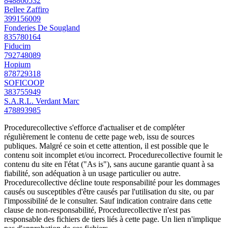
848860532
Bellee Zaffiro
399156009
Fonderies De Sougland
835780164
Fiducim
792748089
Hopium
878729318
SOFICOOP
383755949
S.A.R.L. Verdant Marc
478893985
Procedurecollective s'efforce d'actualiser et de compléter
régulièrement le contenu de cette page web, issu de sources
publiques. Malgré ce soin et cette attention, il est possible que le
contenu soit incomplet et/ou incorrect. Procedurecollective fournit le
contenu du site en l'état ("As is"), sans aucune garantie quant à sa
fiabilité, son adéquation à un usage particulier ou autre.
Procedurecollective décline toute responsabilité pour les dommages
causés ou susceptibles d'être causés par l'utilisation du site, ou par
l'impossibilité de le consulter. Sauf indication contraire dans cette
clause de non-responsabilité, Procedurecollective n'est pas
responsable des fichiers de tiers liés à cette page. Un lien n'implique