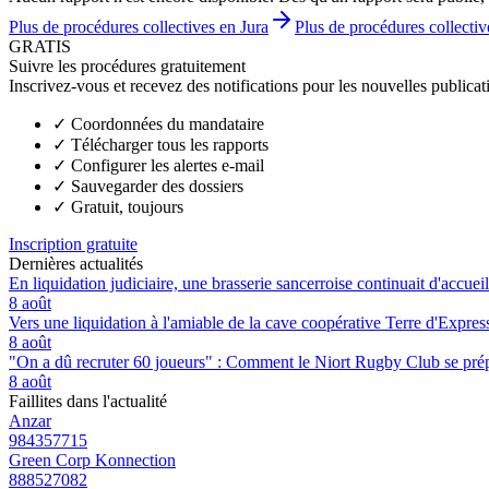
Plus de procédures collectives en Jura
Plus de procédures collecti
GRATIS
Suivre les procédures gratuitement
Inscrivez-vous et recevez des notifications pour les nouvelles publicat
✓
Coordonnées du mandataire
✓
Télécharger tous les rapports
✓
Configurer les alertes e-mail
✓
Sauvegarder des dossiers
✓
Gratuit, toujours
Inscription gratuite
Dernières actualités
En liquidation judiciaire, une brasserie sancerroise continuait d'accueill
8 août
Vers une liquidation à l'amiable de la cave coopérative Terre d'Expre
8 août
"On a dû recruter 60 joueurs" : Comment le Niort Rugby Club se prépar
8 août
Faillites dans l'actualité
Anzar
984357715
Green Corp Konnection
888527082