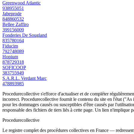
Greenwood Atlantic
938955051
Jabeprode
848860532
Bellee Zaffiro
399156009
Fonderies De Sougland
835780164
Fiducim
792748089
Hopium
878729318
SOFICOOP
383755949
S.A.R.L. Verdant Marc
478893985
Procedurecollective s'efforce d'actualiser et de compléter régulièrement
incorrect. Procedurecollective fournit le contenu du site en l'état ("As
pour les dommages causés ou susceptibles d'être causés par l'utilisation
responsable des fichiers de tiers liés à cette page. Un lien n'implique p
Procedure
collective
Le registre complet des procédures collectives en France — redressemen