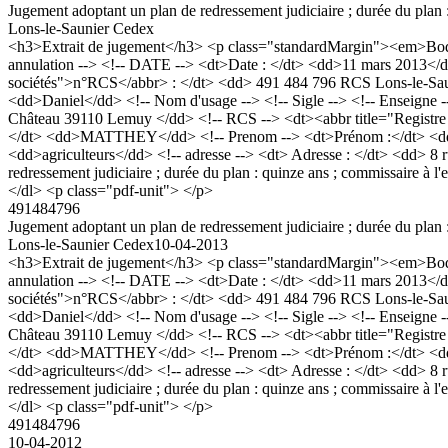
Jugement adoptant un plan de redressement judiciaire ; durée du plan
Lons-le-Saunier Cedex
<h3>Extrait de jugement</h3> <p class="standardMargin"><em>Boda
annulation --> <!-- DATE --> <dt>Date : </dt> <dd>11 mars 2013</
sociétés">n°RCS</abbr> : </dt> <dd> 491 484 796 RCS Lons-le-Sa
<dd>Daniel</dd> <!-- Nom d'usage --> <!-- Sigle --> <!-- Enseigne --
Château 39110 Lemuy </dd> <!-- RCS --> <dt><abbr title="Registre
</dt> <dd>MATTHEY</dd> <!-- Prenom --> <dt>Prénom :</dt> <dd>Manu
<dd>agriculteurs</dd> <!-- adresse --> <dt> Adresse : </dt> <dd>
redressement judiciaire ; durée du plan : quinze ans ; commissaire 
</dl> <p class="pdf-unit"> </p>
491484796
Jugement adoptant un plan de redressement judiciaire ; durée du plan
Lons-le-Saunier Cedex
10-04-2013
<h3>Extrait de jugement</h3> <p class="standardMargin"><em>Boda
annulation --> <!-- DATE --> <dt>Date : </dt> <dd>11 mars 2013</
sociétés">n°RCS</abbr> : </dt> <dd> 491 484 796 RCS Lons-le-Sa
<dd>Daniel</dd> <!-- Nom d'usage --> <!-- Sigle --> <!-- Enseigne --
Château 39110 Lemuy </dd> <!-- RCS --> <dt><abbr title="Registre
</dt> <dd>MATTHEY</dd> <!-- Prenom --> <dt>Prénom :</dt> <dd>Manu
<dd>agriculteurs</dd> <!-- adresse --> <dt> Adresse : </dt> <dd>
redressement judiciaire ; durée du plan : quinze ans ; commissaire 
</dl> <p class="pdf-unit"> </p>
491484796
10-04-2012