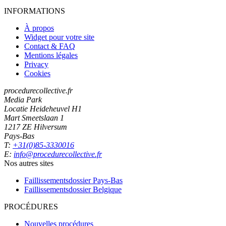
INFORMATIONS
À propos
Widget pour votre site
Contact & FAQ
Mentions légales
Privacy
Cookies
procedurecollective.fr
Media Park
Locatie Heideheuvel H1
Mart Smeetslaan 1
1217 ZE Hilversum
Pays-Bas
T:
+31(0)85-3330016
E:
info@procedurecollective.fr
Nos autres sites
Faillissementsdossier
Pays-Bas
Faillissementsdossier
Belgique
PROCÉDURES
Nouvelles procédures