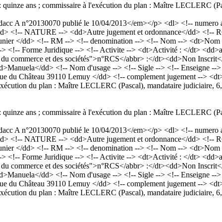
 : quinze ans ; commissaire à l'exécution du plan : Maître LECLERC (P
cc A n°20130070 publié le 10/04/2013</em></p> <dl> <!-- numero an
dd> <!-- NATURE --> <dd>Autre jugement et ordonnance</dd> <!-- RCS
unier </dd> <!-- RM --> <!-- denomination --> <!-- Nom --> <dt>N
> <!-- Forme Juridique --> <!-- Activite --> <dt>Activité : </dt> <dd>a
 du commerce et des sociétés">n°RCS</abbr> :</dt><dd>Non Inscrit<
ela</dd> <!-- Nom d'usage --> <!-- Sigle --> <!-- Enseigne --> <!--
 8 rue du Château 39110 Lemuy </dd> <!-- complement jugement --> <
à l'exécution du plan : Maître LECLERC (Pascal), mandataire judiciaire
 : quinze ans ; commissaire à l'exécution du plan : Maître LECLERC (P
cc A n°20130070 publié le 10/04/2013</em></p> <dl> <!-- numero an
dd> <!-- NATURE --> <dd>Autre jugement et ordonnance</dd> <!-- RCS
unier </dd> <!-- RM --> <!-- denomination --> <!-- Nom --> <dt>N
> <!-- Forme Juridique --> <!-- Activite --> <dt>Activité : </dt> <dd>a
 du commerce et des sociétés">n°RCS</abbr> :</dt><dd>Non Inscrit<
ela</dd> <!-- Nom d'usage --> <!-- Sigle --> <!-- Enseigne --> <!--
 8 rue du Château 39110 Lemuy </dd> <!-- complement jugement --> <
à l'exécution du plan : Maître LECLERC (Pascal), mandataire judiciaire