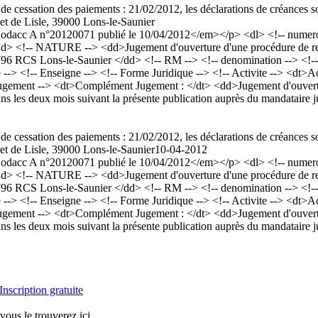
de cessation des paiements : 21/02/2012, les déclarations de créances s
t de Lisle, 39000 Lons-le-Saunier
acc A n°20120071 publié le 10/04/2012</em></p> <dl> <!-- numero a
d> <!-- NATURE --> <dd>Jugement d'ouverture d'une procédure de redr
 796 RCS Lons-le-Saunier </dd> <!-- RM --> <!-- denomination -->
> <!-- Enseigne --> <!-- Forme Juridique --> <!-- Activite --> <dt>Act
ement --> <dt>Complément Jugement : </dt> <dd>Jugement d'ouverture 
dans les deux mois suivant la présente publication auprès du mandatair
de cessation des paiements : 21/02/2012, les déclarations de créances s
t de Lisle, 39000 Lons-le-Saunier
10-04-2012
acc A n°20120071 publié le 10/04/2012</em></p> <dl> <!-- numero a
d> <!-- NATURE --> <dd>Jugement d'ouverture d'une procédure de redr
 796 RCS Lons-le-Saunier </dd> <!-- RM --> <!-- denomination -->
> <!-- Enseigne --> <!-- Forme Juridique --> <!-- Activite --> <dt>Act
ement --> <dt>Complément Jugement : </dt> <dd>Jugement d'ouverture 
dans les deux mois suivant la présente publication auprès du mandatair
Inscription gratuite
vous le trouverez ici.