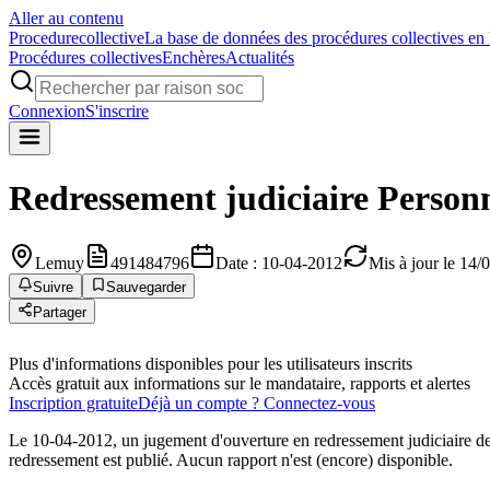
Aller au contenu
Procedure
collective
La base de données des procédures collectives en
Procédures collectives
Enchères
Actualités
Connexion
S'inscrire
Redressement judiciaire
Person
Lemuy
491484796
Date : 10-04-2012
Mis à jour le 14/
Suivre
Sauvegarder
Partager
Plus d'informations disponibles pour les utilisateurs inscrits
Accès gratuit aux informations sur le mandataire, rapports et alertes
Inscription gratuite
Déjà un compte ? Connectez-vous
Le 10-04-2012, un jugement d'ouverture en redressement judiciaire d
redressement est publié. Aucun rapport n'est (encore) disponible.