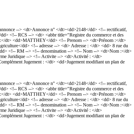
nonce --> <dt>Annonce n° </dt><dd>2148</dd> <!-- rectificatif,
d> <!-- RCS --> <dt> <abbr title="Registre du commerce et des
om :</dt> <dd>MATTHEY</dd> <!-- Prenom --> <dt>Prénom :</dt>
griculture</dd> <!-- adresse --> <dt> Adresse : </dt> <dd> 8 rue du
dd> <!-- RM --> <!-- denomination --> <!-- Nom --> <dt>Nom :</dt>
Juridique --> <!-- Activite --> <dt>Activité : </dt>
>Complément Jugement : </dt> <dd>Jugement modifiant un plan de
nonce --> <dt>Annonce n° </dt><dd>2148</dd> <!-- rectificatif,
d> <!-- RCS --> <dt> <abbr title="Registre du commerce et des
om :</dt> <dd>MATTHEY</dd> <!-- Prenom --> <dt>Prénom :</dt>
griculture</dd> <!-- adresse --> <dt> Adresse : </dt> <dd> 8 rue du
dd> <!-- RM --> <!-- denomination --> <!-- Nom --> <dt>Nom :</dt>
Juridique --> <!-- Activite --> <dt>Activité : </dt>
>Complément Jugement : </dt> <dd>Jugement modifiant un plan de