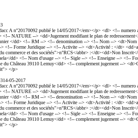
03
cc A n°20170092 publié le 14/05/2017</em></p> <dl> <!-- numero an
> <!-- NATURE --> <dd>Jugement modifiant le plan de redressement</d
unier </dd> <!-- RM --> <!-- denomination --> <!-- Nom --> <dt>N
> <!-- Forme Juridique --> <!-- Activite --> <dt>Activité : </dt> <dd>a
du commerce et des sociétés">n°RCS</abbr> :</dt><dd>Non Inscrit</
> <!-- Nom d'usage --> <!-- Sigle --> <!-- Enseigne --> <!-- Forme 
8 rue du Château 39110 Lemuy</dd> <!-- complement jugement --> <dt
it"> </p>
03
14-05-2017
cc A n°20170092 publié le 14/05/2017</em></p> <dl> <!-- numero an
> <!-- NATURE --> <dd>Jugement modifiant le plan de redressement</d
unier </dd> <!-- RM --> <!-- denomination --> <!-- Nom --> <dt>N
> <!-- Forme Juridique --> <!-- Activite --> <dt>Activité : </dt> <dd>a
du commerce et des sociétés">n°RCS</abbr> :</dt><dd>Non Inscrit</
> <!-- Nom d'usage --> <!-- Sigle --> <!-- Enseigne --> <!-- Forme 
8 rue du Château 39110 Lemuy</dd> <!-- complement jugement --> <dt
it"> </p>