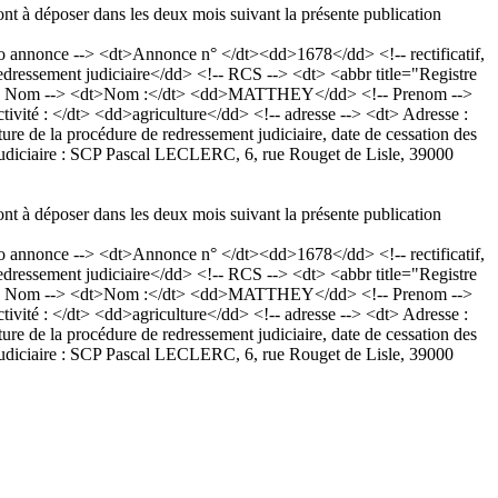
ont à déposer dans les deux mois suivant la présente publication
nnonce --> <dt>Annonce n° </dt><dd>1678</dd> <!-- rectificatif,
essement judiciaire</dd> <!-- RCS --> <dt> <abbr title="Registre
 <!-- Nom --> <dt>Nom :</dt> <dd>MATTHEY</dd> <!-- Prenom -->
ivité : </dt> <dd>agriculture</dd> <!-- adresse --> <dt> Adresse :
de la procédure de redressement judiciaire, date de cessation des
e judiciaire : SCP Pascal LECLERC, 6, rue Rouget de Lisle, 39000
ont à déposer dans les deux mois suivant la présente publication
nnonce --> <dt>Annonce n° </dt><dd>1678</dd> <!-- rectificatif,
essement judiciaire</dd> <!-- RCS --> <dt> <abbr title="Registre
 <!-- Nom --> <dt>Nom :</dt> <dd>MATTHEY</dd> <!-- Prenom -->
ivité : </dt> <dd>agriculture</dd> <!-- adresse --> <dt> Adresse :
de la procédure de redressement judiciaire, date de cessation des
e judiciaire : SCP Pascal LECLERC, 6, rue Rouget de Lisle, 39000