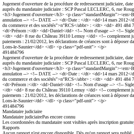
Jugement d'ouverture de la procédure de redressement judiciaire, date 
auprès du mandataire judiciaire : SCP Pascal LECLERC, 6, rue Rouge
<h3>Jugement d'ouverture</h3> <p class="standardMargin"><em>Bod
annulation --> <!-- DATE --> <dt>Date : </dt> <dd>14 mars 2012</d
du commerce et des sociétés">n°RCS</abbr> : </dt> <dd> 491 484
<dt>Prénom :</dt> <dd>Daniel</dd> <!-- Nom d'usage --> <!-- Sigle --
</dt> <dd> 8 rue du Château 39110 Lemuy </dd> <!-- complement jug
paiements : 21/02/2012, les déclarations de créances sont à déposer 
Lons-le-Saunier</dd> </dl> <p class="pdf-unit"> </p>
491484796
Jugement d'ouverture de la procédure de redressement judiciaire, date 
auprès du mandataire judiciaire : SCP Pascal LECLERC, 6, rue Rouge
<h3>Jugement d'ouverture</h3> <p class="standardMargin"><em>Bod
annulation --> <!-- DATE --> <dt>Date : </dt> <dd>14 mars 2012</d
du commerce et des sociétés">n°RCS</abbr> : </dt> <dd> 491 484
<dt>Prénom :</dt> <dd>Daniel</dd> <!-- Nom d'usage --> <!-- Sigle --
</dt> <dd> 8 rue du Château 39110 Lemuy </dd> <!-- complement jug
paiements : 21/02/2012, les déclarations de créances sont à déposer 
Lons-le-Saunier</dd> </dl> <p class="pdf-unit"> </p>
491484796
Mandataire judiciaire
Mandataire judiciaire
Pas encore connu
Les coordonnées du mandataire sont visibles après inscription gratuite
Rapports
Aucun rapport n'est encore disponible. Dès qu'un rapport sera publié, 