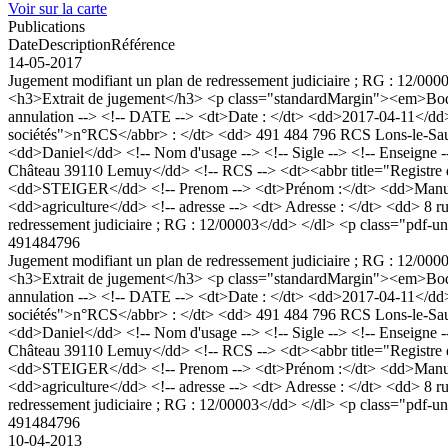
Voir sur la carte
Publications
Date
Description
Référence
14-05-2017
Jugement modifiant un plan de redressement judiciaire ; RG : 12/000
<h3>Extrait de jugement</h3> <p class="standardMargin"><em>Boda
annulation --> <!-- DATE --> <dt>Date : </dt> <dd>2017-04-11</dd
sociétés">n°RCS</abbr> : </dt> <dd> 491 484 796 RCS Lons-le-Sa
<dd>Daniel</dd> <!-- Nom d'usage --> <!-- Sigle --> <!-- Enseigne --
Château 39110 Lemuy</dd> <!-- RCS --> <dt><abbr title="Registre 
<dd>STEIGER</dd> <!-- Prenom --> <dt>Prénom :</dt> <dd>Manuela</dd
<dd>agriculture</dd> <!-- adresse --> <dt> Adresse : </dt> <dd> 
redressement judiciaire ; RG : 12/00003</dd> </dl> <p class="pdf-un
491484796
Jugement modifiant un plan de redressement judiciaire ; RG : 12/000
<h3>Extrait de jugement</h3> <p class="standardMargin"><em>Boda
annulation --> <!-- DATE --> <dt>Date : </dt> <dd>2017-04-11</dd
sociétés">n°RCS</abbr> : </dt> <dd> 491 484 796 RCS Lons-le-Sa
<dd>Daniel</dd> <!-- Nom d'usage --> <!-- Sigle --> <!-- Enseigne --
Château 39110 Lemuy</dd> <!-- RCS --> <dt><abbr title="Registre 
<dd>STEIGER</dd> <!-- Prenom --> <dt>Prénom :</dt> <dd>Manuela</dd
<dd>agriculture</dd> <!-- adresse --> <dt> Adresse : </dt> <dd> 
redressement judiciaire ; RG : 12/00003</dd> </dl> <p class="pdf-un
491484796
10-04-2013