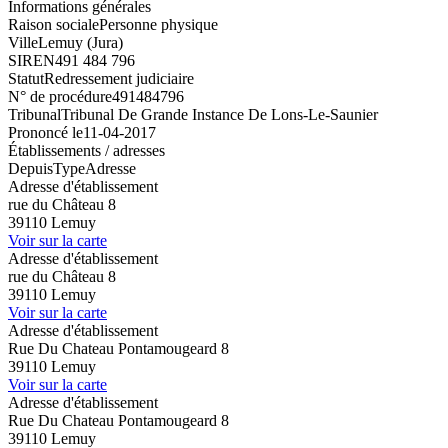
Informations générales
Raison sociale
Personne physique
Ville
Lemuy (Jura)
SIREN
491 484 796
Statut
Redressement judiciaire
N° de procédure
491484796
Tribunal
Tribunal De Grande Instance De Lons-Le-Saunier
Prononcé le
11-04-2017
Établissements / adresses
Depuis
Type
Adresse
Adresse d'établissement
rue du Château 8
39110 Lemuy
Voir sur la carte
Adresse d'établissement
rue du Château 8
39110 Lemuy
Voir sur la carte
Adresse d'établissement
Rue Du Chateau Pontamougeard 8
39110 Lemuy
Voir sur la carte
Adresse d'établissement
Rue Du Chateau Pontamougeard 8
39110 Lemuy