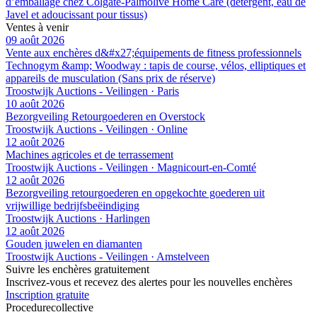
d’emballage chez Colgate-Palmolive Home Care (détergent, eau de
Javel et adoucissant pour tissus)
Ventes à venir
09 août 2026
Vente aux enchères d&#x27;équipements de fitness professionnels
Technogym &amp; Woodway : tapis de course, vélos, elliptiques et
appareils de musculation (Sans prix de réserve)
Troostwijk Auctions - Veilingen · Paris
10 août 2026
Bezorgveiling Retourgoederen en Overstock
Troostwijk Auctions - Veilingen · Online
12 août 2026
Machines agricoles et de terrassement
Troostwijk Auctions - Veilingen · Magnicourt-en-Comté
12 août 2026
Bezorgveiling retourgoederen en opgekochte goederen uit
vrijwillige bedrijfsbeëindiging
Troostwijk Auctions · Harlingen
12 août 2026
Gouden juwelen en diamanten
Troostwijk Auctions - Veilingen · Amstelveen
Suivre les enchères gratuitement
Inscrivez-vous et recevez des alertes pour les nouvelles enchères
Inscription gratuite
Procedure
collective