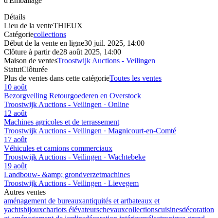
d'Emballage
Détails
Lieu de la vente
THIEUX
Catégorie
collections
Début de la vente en ligne
30 juil. 2025, 14:00
Clôture à partir de
28 août 2025, 14:00
Maison de ventes
Troostwijk Auctions - Veilingen
Statut
Clôturée
Plus de ventes dans cette catégorie
Toutes les ventes
10 août
Bezorgveiling Retourgoederen en Overstock
Troostwijk Auctions - Veilingen · Online
12 août
Machines agricoles et de terrassement
Troostwijk Auctions - Veilingen · Magnicourt-en-Comté
17 août
Véhicules et camions commerciaux
Troostwijk Auctions - Veilingen · Wachtebeke
19 août
Landbouw- &amp; grondverzetmachines
Troostwijk Auctions - Veilingen · Lievegem
Autres ventes
aménagement de bureaux
antiquités et art
bateaux et
yachts
bijoux
chariots élévateurs
chevaux
collections
cuisines
décoration