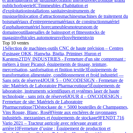
et aménagement de jardins
décoration intérieure
électronique grand
public
horlogerie
ICT
immeubles d'habitation et
d'exploitation
installations sanitaires
instruments de
musique
lits
location d'attractions
machines
machines de traitement du
bois
matériaux d'entrepreneur
matériaux de construction
matériel
d'asphaltage
matériel horeca
meubles
moteurs
nom de
domaine
outillage
salles de bains
sport et fitness
stocks de
magasin
véhicules automoteurs
vélos
vêtements
vin
Top 10 ventes
1
Sélection de machines-outils CNC de haute précision – Centres
d'usinage OKK, Hanwha, Biglia, Priminer, Huron et
Karstens
2
TDV INDUSTRIES - Fermeture d'un site comprenant :
métiers à tisser Picanol, équipements de tissage, teinture,
mercerisation, sanforisation et finition textile
3
Équipements de
transformation alimentaire, conditionnement et froid industriel —
Sans prix de réserve
4
JOUR 5 – ONCODESIGN - Fermeture de
site: Matériels de Laboratoire Pharmaceutique
5
Équipements de
laboratoire, instruments scientifiques et systèmes laser de haute
technologie - sans prix de réserve
6
JOUR 4 – ONCODESIGN -
Fermeture de site: Matériels de Laboratoire
Pharmaceutique
7
Déstockage de + 5000 bouteilles de Champagnes,
Vins Rouge, Blanc, Rosé
8
Vente aux enchères de rayonnages
industriels, mezzanines et équipements de stockage
9
FENDT 716
Vario 2021 – Tracteur agricole avec relevage avant et
arrière
10
Fermeture d’usine : Équipement de production et