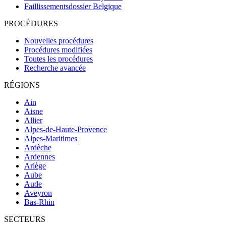
Faillissementsdossier
Belgique
PROCÉDURES
Nouvelles procédures
Procédures modifiées
Toutes les procédures
Recherche avancée
RÉGIONS
Ain
Aisne
Allier
Alpes-de-Haute-Provence
Alpes-Maritimes
Ardèche
Ardennes
Ariège
Aube
Aude
Aveyron
Bas-Rhin
SECTEURS