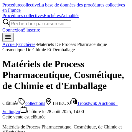
Procedure
collective
La base de données des procédures collectives
en France
Procédures collectives
Enchères
Actualités
Connexion
S'inscrire
Accueil
›
Enchères
›
Materiels De Process Pharmaceutique
Cosmetique De Chimie Et Demballage
Matériels de Process
Pharmaceutique, Cosmétique,
de Chimie et d'Emballage
Clôturée
collections
THIEUX
Troostwijk Auctions -
Veilingen
Clôture le
28 août 2025, 14:00
Cette vente est clôturée.
Matériels de Process Pharmaceutique, Cosmétique, de Chimie et