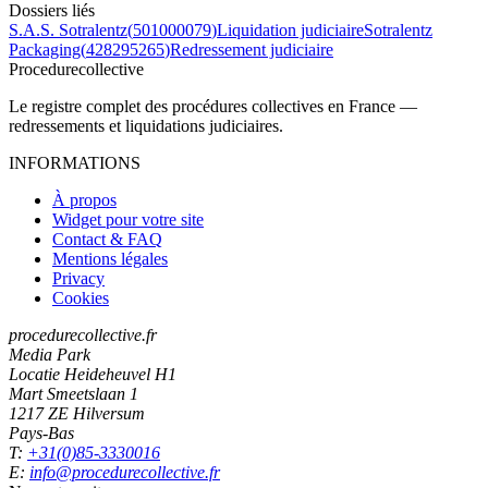
Dossiers liés
S.A.S. Sotralentz
(
501000079
)
Liquidation judiciaire
Sotralentz
Packaging
(
428295265
)
Redressement judiciaire
Procedure
collective
Le registre complet des procédures collectives en France —
redressements et liquidations judiciaires.
INFORMATIONS
À propos
Widget pour votre site
Contact & FAQ
Mentions légales
Privacy
Cookies
procedurecollective.fr
Media Park
Locatie Heideheuvel H1
Mart Smeetslaan 1
1217 ZE Hilversum
Pays-Bas
T:
+31(0)85-3330016
E:
info@procedurecollective.fr