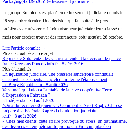
Packaging
(
428295265
)
Redressement judiciaire
→
Le groupe Sotralentz est placé en redressement judiciaire depuis le
28 septembre dernier. Une décision qui fait suite à de gros
problèmes de trésorerie. L'administrateur judiciaire leur a laissé un
mois pour espérer trouver des repreneurs, soit jusqu'au 28 octobre.
Lire l'article complet →
Plus d'actualités sur ce sujet
Reprise de Sotralentz : les salariés attendent la décision de justice
france3-regions.francetvinfo.fr
·
8 déc. 2016
Plus d'actualités
En liquidation judiciaire, une brasserie sancerroise continuait
d'accueillir des clients : la préfecture ferme l'établissement
Le Berry Républicain
·
8 août 2026
Vers une liquidation à l'amiable de la cave coopérative Terre
d'Expression à Fabrezan ?
L'Indépendant
·
8 août 2026
"On a dû recruter 60 joueurs" : Comment le Niort Rugby Club se
prépare à la Fédérale 3 après la liquidation judiciaire
ici.fr
·
8 août 2026
« Chez mes clients, cette affaire provoque du stress, un traumatisme,
des divorces » : enquête sur le promoteur Fiducim, placé en