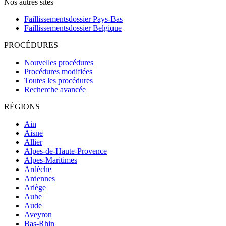
Nos autres sites
Faillissementsdossier
Pays-Bas
Faillissementsdossier
Belgique
PROCÉDURES
Nouvelles procédures
Procédures modifiées
Toutes les procédures
Recherche avancée
RÉGIONS
Ain
Aisne
Allier
Alpes-de-Haute-Provence
Alpes-Maritimes
Ardèche
Ardennes
Ariège
Aube
Aude
Aveyron
Bas-Rhin