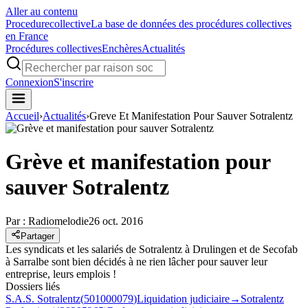
Aller au contenu
Procedure
collective
La base de données des procédures collectives
en France
Procédures collectives
Enchères
Actualités
Connexion
S'inscrire
Accueil
›
Actualités
›
Greve Et Manifestation Pour Sauver Sotralentz
Grève et manifestation pour
sauver Sotralentz
Par :
Radiomelodie
26 oct. 2016
Partager
Les syndicats et les salariés de Sotralentz à Drulingen et de Secofab
à Sarralbe sont bien décidés à ne rien lâcher pour sauver leur
entreprise, leurs emplois !
Dossiers liés
S.A.S. Sotralentz
(
501000079
)
Liquidation judiciaire
→
Sotralentz