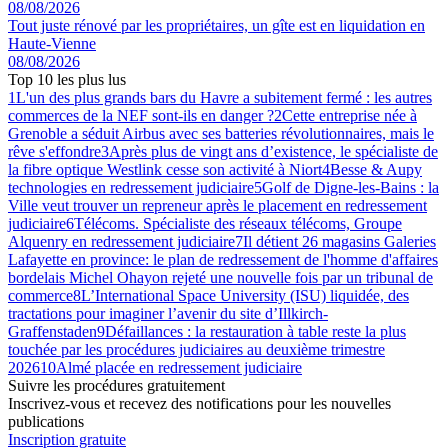
08/08/2026
Tout juste rénové par les propriétaires, un gîte est en liquidation en
Haute-Vienne
08/08/2026
Top 10 les plus lus
1
L'un des plus grands bars du Havre a subitement fermé : les autres
commerces de la NEF sont-ils en danger ?
2
Cette entreprise née à
Grenoble a séduit Airbus avec ses batteries révolutionnaires, mais le
rêve s'effondre
3
Après plus de vingt ans d’existence, le spécialiste de
la fibre optique Westlink cesse son activité à Niort
4
Besse & Aupy
technologies en redressement judiciaire
5
Golf de Digne-les-Bains : la
Ville veut trouver un repreneur après le placement en redressement
judiciaire
6
Télécoms. Spécialiste des réseaux télécoms, Groupe
Alquenry en redressement judiciaire
7
Il détient 26 magasins Galeries
Lafayette en province: le plan de redressement de l'homme d'affaires
bordelais Michel Ohayon rejeté une nouvelle fois par un tribunal de
commerce
8
L’International Space University (ISU) liquidée, des
tractations pour imaginer l’avenir du site d’Illkirch-
Graffenstaden
9
Défaillances : la restauration à table reste la plus
touchée par les procédures judiciaires au deuxième trimestre
2026
10
Almé placée en redressement judiciaire
Suivre les procédures gratuitement
Inscrivez-vous et recevez des notifications pour les nouvelles
publications
Inscription gratuite