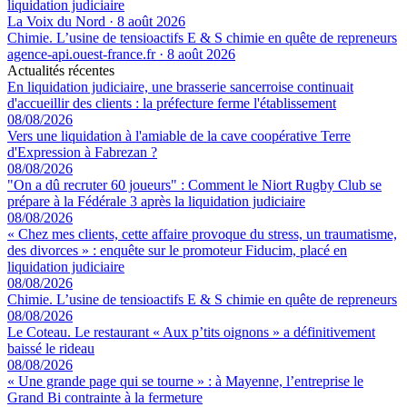
liquidation judiciaire
La Voix du Nord
·
8 août 2026
Chimie. L’usine de tensioactifs E & S chimie en quête de repreneurs
agence-api.ouest-france.fr
·
8 août 2026
Actualités récentes
En liquidation judiciaire, une brasserie sancerroise continuait
d'accueillir des clients : la préfecture ferme l'établissement
08/08/2026
Vers une liquidation à l'amiable de la cave coopérative Terre
d'Expression à Fabrezan ?
08/08/2026
"On a dû recruter 60 joueurs" : Comment le Niort Rugby Club se
prépare à la Fédérale 3 après la liquidation judiciaire
08/08/2026
« Chez mes clients, cette affaire provoque du stress, un traumatisme,
des divorces » : enquête sur le promoteur Fiducim, placé en
liquidation judiciaire
08/08/2026
Chimie. L’usine de tensioactifs E & S chimie en quête de repreneurs
08/08/2026
Le Coteau. Le restaurant « Aux p’tits oignons » a définitivement
baissé le rideau
08/08/2026
« Une grande page qui se tourne » : à Mayenne, l’entreprise le
Grand Bi contrainte à la fermeture