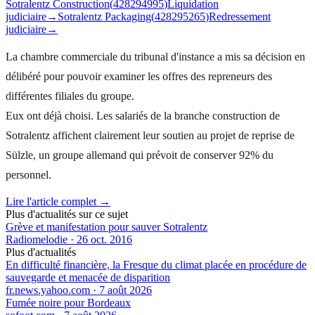
Sotralentz Construction
(
428294995
)
Liquidation
judiciaire
→
Sotralentz Packaging
(
428295265
)
Redressement
judiciaire
→
La chambre commerciale du tribunal d'instance a mis sa décision en
délibéré pour pouvoir examiner les offres des repreneurs des
différentes filiales du groupe.
Eux ont déjà choisi. Les salariés de la branche construction de
Sotralentz affichent clairement leur soutien au projet de reprise de
Sülzle, un groupe allemand qui prévoit de conserver 92% du
personnel.
Lire l'article complet →
Plus d'actualités sur ce sujet
Grève et manifestation pour sauver Sotralentz
Radiomelodie
·
26 oct. 2016
Plus d'actualités
En difficulté financière, la Fresque du climat placée en procédure de
sauvegarde et menacée de disparition
fr.news.yahoo.com
·
7 août 2026
Fumée noire pour Bordeaux