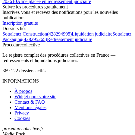
2026
10
Almé placée en redressement judiciaire
Suivre les procédures gratuitement
Inscrivez-vous et recevez des notifications pour les nouvelles
publications
Inscription gratuite
Dossiers liés
Sotralentz Construction
(
428294995
)
Liquidation judiciaire
Sotralentz
Packaging
(
428295265
)
Redressement judiciaire
Procedure
collective
Le registre complet des procédures collectives en France —
redressements et liquidations judiciaires.
369.122
dossiers actifs
INFORMATIONS
À propos
Widget pour votre site
Contact & FAQ
Mentions légales
Privacy
Cookies
procedurecollective.fr
Media Park