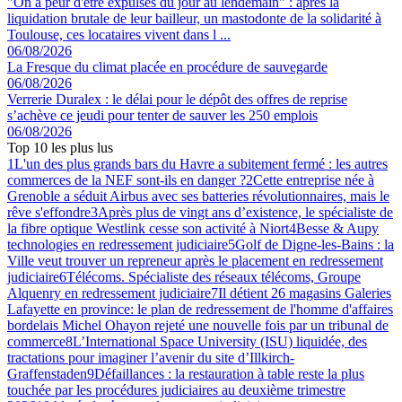
"On a peur d'être expulsés du jour au lendemain" : après la
liquidation brutale de leur bailleur, un mastodonte de la solidarité à
Toulouse, ces locataires vivent dans l ...
06/08/2026
La Fresque du climat placée en procédure de sauvegarde
06/08/2026
Verrerie Duralex : le délai pour le dépôt des offres de reprise
s’achève ce jeudi pour tenter de sauver les 250 emplois
06/08/2026
Top 10 les plus lus
1
L'un des plus grands bars du Havre a subitement fermé : les autres
commerces de la NEF sont-ils en danger ?
2
Cette entreprise née à
Grenoble a séduit Airbus avec ses batteries révolutionnaires, mais le
rêve s'effondre
3
Après plus de vingt ans d’existence, le spécialiste de
la fibre optique Westlink cesse son activité à Niort
4
Besse & Aupy
technologies en redressement judiciaire
5
Golf de Digne-les-Bains : la
Ville veut trouver un repreneur après le placement en redressement
judiciaire
6
Télécoms. Spécialiste des réseaux télécoms, Groupe
Alquenry en redressement judiciaire
7
Il détient 26 magasins Galeries
Lafayette en province: le plan de redressement de l'homme d'affaires
bordelais Michel Ohayon rejeté une nouvelle fois par un tribunal de
commerce
8
L’International Space University (ISU) liquidée, des
tractations pour imaginer l’avenir du site d’Illkirch-
Graffenstaden
9
Défaillances : la restauration à table reste la plus
touchée par les procédures judiciaires au deuxième trimestre