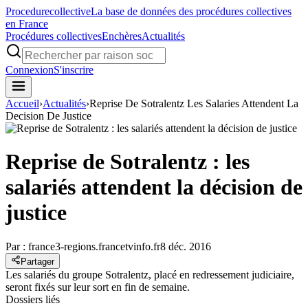
Procedure
collective
La base de données des procédures collectives
en France
Procédures collectives
Enchères
Actualités
Connexion
S'inscrire
Accueil
›
Actualités
›
Reprise De Sotralentz Les Salaries Attendent La
Decision De Justice
Reprise de Sotralentz : les
salariés attendent la décision de
justice
Par :
france3-regions.francetvinfo.fr
8 déc. 2016
Partager
Les salariés du groupe Sotralentz, placé en redressement judiciaire,
seront fixés sur leur sort en fin de semaine.
Dossiers liés