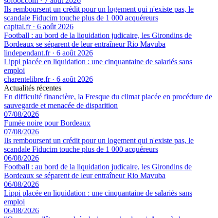
sofoot.com
·
7 août 2026
Ils remboursent un crédit pour un logement qui n'existe pas, le
scandale Fiducim touche plus de 1 000 acquéreurs
capital.fr
·
6 août 2026
Football : au bord de la liquidation judicaire, les Girondins de
Bordeaux se séparent de leur entraîneur Rio Mavuba
lindependant.fr
·
6 août 2026
Lippi placée en liquidation : une cinquantaine de salariés sans
emploi
charentelibre.fr
·
6 août 2026
Actualités récentes
En difficulté financière, la Fresque du climat placée en procédure de
sauvegarde et menacée de disparition
07/08/2026
Fumée noire pour Bordeaux
07/08/2026
Ils remboursent un crédit pour un logement qui n'existe pas, le
scandale Fiducim touche plus de 1 000 acquéreurs
06/08/2026
Football : au bord de la liquidation judicaire, les Girondins de
Bordeaux se séparent de leur entraîneur Rio Mavuba
06/08/2026
Lippi placée en liquidation : une cinquantaine de salariés sans
emploi
06/08/2026