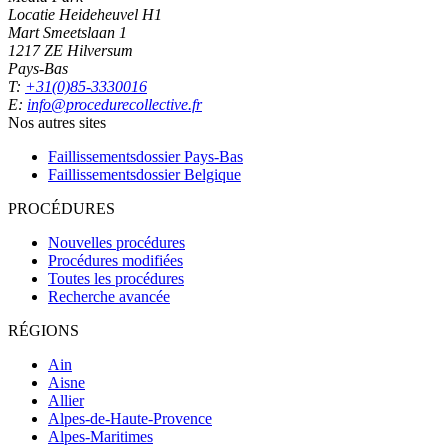
Locatie Heideheuvel H1
Mart Smeetslaan 1
1217 ZE Hilversum
Pays-Bas
T:
+31(0)85-3330016
E:
info@procedurecollective.fr
Nos autres sites
Faillissementsdossier
Pays-Bas
Faillissementsdossier
Belgique
PROCÉDURES
Nouvelles procédures
Procédures modifiées
Toutes les procédures
Recherche avancée
RÉGIONS
Ain
Aisne
Allier
Alpes-de-Haute-Provence
Alpes-Maritimes