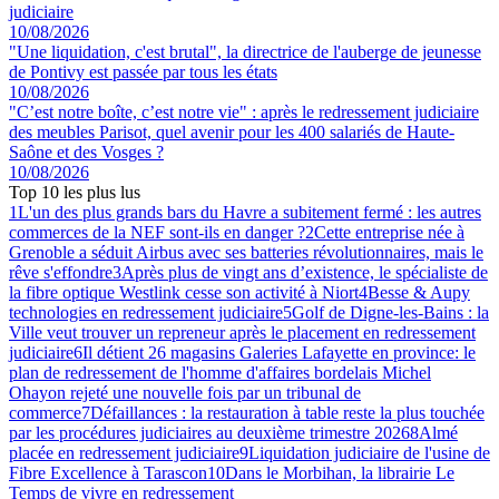
judiciaire
10/08/2026
"Une liquidation, c'est brutal", la directrice de l'auberge de jeunesse
de Pontivy est passée par tous les états
10/08/2026
"C’est notre boîte, c’est notre vie" : après le redressement judiciaire
des meubles Parisot, quel avenir pour les 400 salariés de Haute-
Saône et des Vosges ?
10/08/2026
Top 10 les plus lus
1
L'un des plus grands bars du Havre a subitement fermé : les autres
commerces de la NEF sont-ils en danger ?
2
Cette entreprise née à
Grenoble a séduit Airbus avec ses batteries révolutionnaires, mais le
rêve s'effondre
3
Après plus de vingt ans d’existence, le spécialiste de
la fibre optique Westlink cesse son activité à Niort
4
Besse & Aupy
technologies en redressement judiciaire
5
Golf de Digne-les-Bains : la
Ville veut trouver un repreneur après le placement en redressement
judiciaire
6
Il détient 26 magasins Galeries Lafayette en province: le
plan de redressement de l'homme d'affaires bordelais Michel
Ohayon rejeté une nouvelle fois par un tribunal de
commerce
7
Défaillances : la restauration à table reste la plus touchée
par les procédures judiciaires au deuxième trimestre 2026
8
Almé
placée en redressement judiciaire
9
Liquidation judiciaire de l'usine de
Fibre Excellence à Tarascon
10
Dans le Morbihan, la librairie Le
Temps de vivre en redressement