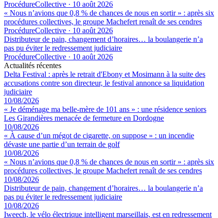
ProcédureCollective
·
10 août 2026
« Nous n’avions que 0,8 % de chances de nous en sortir » : après six
procédures collectives, le groupe Machefert renaît de ses cendres
ProcédureCollective
·
10 août 2026
Distributeur de pain, changement d’horaires… la boulangerie n’a
pas pu éviter le redressement judiciaire
ProcédureCollective
·
10 août 2026
Actualités récentes
Delta Festival : après le retrait d'Ebony et Mosimann à la suite des
accusations contre son directeur, le festival annonce sa liquidation
judiciaire
10/08/2026
« Je déménage ma belle-mère de 101 ans » : une résidence seniors
Les Girandières menacée de fermeture en Dordogne
10/08/2026
« À cause d’un mégot de cigarette, on suppose » : un incendie
dévaste une partie d’un terrain de golf
10/08/2026
« Nous n’avions que 0,8 % de chances de nous en sortir » : après six
procédures collectives, le groupe Machefert renaît de ses cendres
10/08/2026
Distributeur de pain, changement d’horaires… la boulangerie n’a
pas pu éviter le redressement judiciaire
10/08/2026
Iweech, le vélo électrique intelligent marseillais, est en redressement