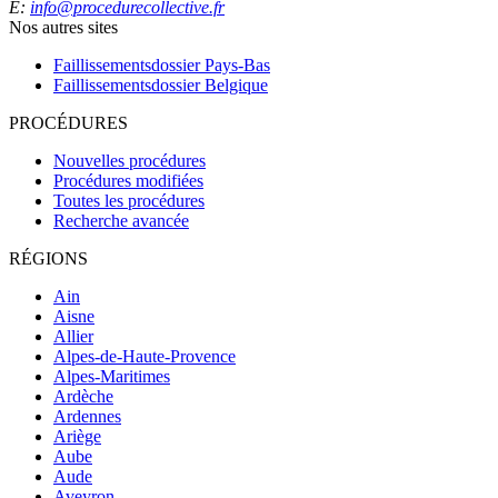
E:
info@procedurecollective.fr
Nos autres sites
Faillissementsdossier
Pays-Bas
Faillissementsdossier
Belgique
PROCÉDURES
Nouvelles procédures
Procédures modifiées
Toutes les procédures
Recherche avancée
RÉGIONS
Ain
Aisne
Allier
Alpes-de-Haute-Provence
Alpes-Maritimes
Ardèche
Ardennes
Ariège
Aube
Aude
Aveyron