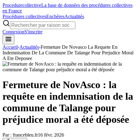
Procedure
collective
La base de données des procédures collectives
en France
Procédures collectives
Enchères
Actualités
Connexion
S'inscrire
Accueil
›
Actualités
›
Fermeture De Novasco La Requete En
Indemnisation De La Commune De Talange Pour Prejudice Moral
A Ete Deposee
Fermeture de NovAsco : la
requête en indemnisation de la
commune de Talange pour
préjudice moral a été déposée
Par :
francebleu.fr
16 févr. 2026