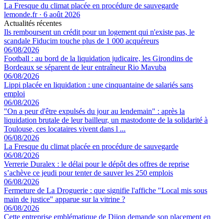
La Fresque du climat placée en procédure de sauvegarde
lemonde.fr
·
6 août 2026
Actualités récentes
Ils remboursent un crédit pour un logement qui n'existe pas, le
scandale Fiducim touche plus de 1 000 acquéreurs
06/08/2026
Football : au bord de la liquidation judicaire, les Girondins de
Bordeaux se séparent de leur entraîneur Rio Mavuba
06/08/2026
Lippi placée en liquidation : une cinquantaine de salariés sans
emploi
06/08/2026
"On a peur d'être expulsés du jour au lendemain" : après la
liquidation brutale de leur bailleur, un mastodonte de la solidarité à
Toulouse, ces locataires vivent dans l ...
06/08/2026
La Fresque du climat placée en procédure de sauvegarde
06/08/2026
Verrerie Duralex : le délai pour le dépôt des offres de reprise
s’achève ce jeudi pour tenter de sauver les 250 emplois
06/08/2026
Fermeture de La Droguerie : que signifie l'affiche "Local mis sous
main de justice" apparue sur la vitrine ?
06/08/2026
Cette entreprise emblématique de Dijon demande son placement en