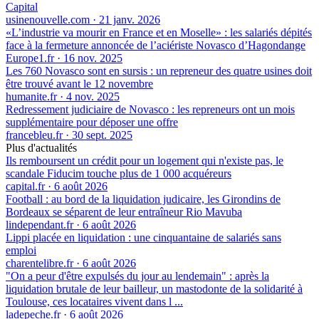
Capital
usinenouvelle.com
·
21 janv. 2026
«L’industrie va mourir en France et en Moselle» : les salariés dépités
face à la fermeture annoncée de l’aciériste Novasco d’Hagondange
Europe1.fr
·
16 nov. 2025
Les 760 Novasco sont en sursis : un repreneur des quatre usines doit
être trouvé avant le 12 novembre
humanite.fr
·
4 nov. 2025
Redressement judiciaire de Novasco : les repreneurs ont un mois
supplémentaire pour déposer une offre
francebleu.fr
·
30 sept. 2025
Plus d'actualités
Ils remboursent un crédit pour un logement qui n'existe pas, le
scandale Fiducim touche plus de 1 000 acquéreurs
capital.fr
·
6 août 2026
Football : au bord de la liquidation judicaire, les Girondins de
Bordeaux se séparent de leur entraîneur Rio Mavuba
lindependant.fr
·
6 août 2026
Lippi placée en liquidation : une cinquantaine de salariés sans
emploi
charentelibre.fr
·
6 août 2026
"On a peur d'être expulsés du jour au lendemain" : après la
liquidation brutale de leur bailleur, un mastodonte de la solidarité à
Toulouse, ces locataires vivent dans l ...
ladepeche.fr
·
6 août 2026