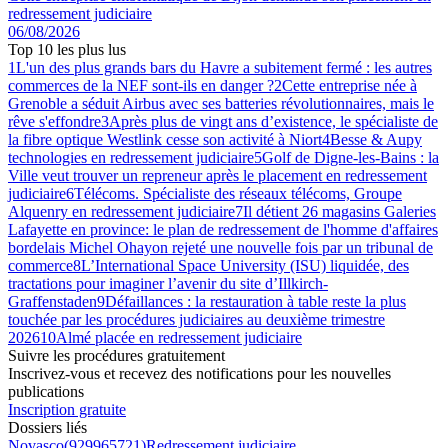
redressement judiciaire
06/08/2026
Top 10 les plus lus
1
L'un des plus grands bars du Havre a subitement fermé : les autres
commerces de la NEF sont-ils en danger ?
2
Cette entreprise née à
Grenoble a séduit Airbus avec ses batteries révolutionnaires, mais le
rêve s'effondre
3
Après plus de vingt ans d’existence, le spécialiste de
la fibre optique Westlink cesse son activité à Niort
4
Besse & Aupy
technologies en redressement judiciaire
5
Golf de Digne-les-Bains : la
Ville veut trouver un repreneur après le placement en redressement
judiciaire
6
Télécoms. Spécialiste des réseaux télécoms, Groupe
Alquenry en redressement judiciaire
7
Il détient 26 magasins Galeries
Lafayette en province: le plan de redressement de l'homme d'affaires
bordelais Michel Ohayon rejeté une nouvelle fois par un tribunal de
commerce
8
L’International Space University (ISU) liquidée, des
tractations pour imaginer l’avenir du site d’Illkirch-
Graffenstaden
9
Défaillances : la restauration à table reste la plus
touchée par les procédures judiciaires au deuxième trimestre
2026
10
Almé placée en redressement judiciaire
Suivre les procédures gratuitement
Inscrivez-vous et recevez des notifications pour les nouvelles
publications
Inscription gratuite
Dossiers liés
Novasco
(
929965721
)
Redressement judiciaire