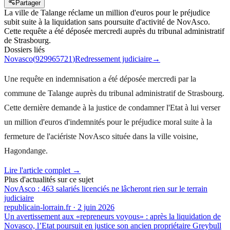
Partager
La ville de Talange réclame un million d'euros pour le préjudice
subit suite à la liquidation sans poursuite d'activité de NovAsco.
Cette requête a été déposée mercredi auprès du tribunal administratif
de Strasbourg.
Dossiers liés
Novasco
(
929965721
)
Redressement judiciaire
→
Une requête en indemnisation a été déposée mercredi par la
commune de Talange auprès du tribunal administratif de Strasbourg.
Cette dernière demande à la justice de condamner l'Etat à lui verser
un million d'euros d'indemnités pour le préjudice moral suite à la
fermeture de l'aciériste NovAsco située dans la ville voisine,
Hagondange.
Lire l'article complet →
Plus d'actualités sur ce sujet
NovAsco : 463 salariés licenciés ne lâcheront rien sur le terrain
judiciaire
republicain-lorrain.fr
·
2 juin 2026
Un avertissement aux «repreneurs voyous» : après la liquidation de
Novasco, l’Etat poursuit en justice son ancien propriétaire Greybull