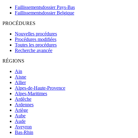
Faillissementsdossier
Pays-Bas
Faillissementsdossier
Belgique
PROCÉDURES
Nouvelles procédures
Procédures modifiées
Toutes les procédures
Recherche avancée
RÉGIONS
Ain
Aisne
Allier
Alpes-de-Haute-Provence
Alpes-Maritimes
Ardèche
Ardennes
Ariège
Aube
Aude
Aveyron
Bas-Rhin