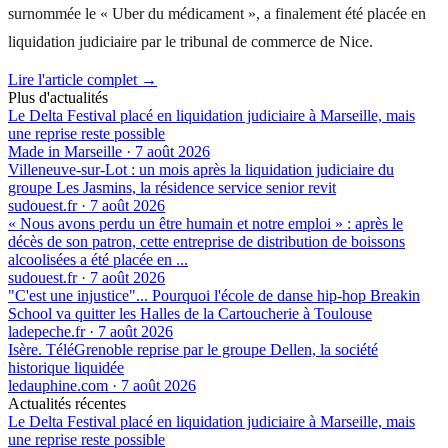
surnommée le « Uber du médicament », a finalement été placée en
liquidation judiciaire par le tribunal de commerce de Nice.
Lire l'article complet →
Plus d'actualités
Le Delta Festival placé en liquidation judiciaire à Marseille, mais
une reprise reste possible
Made in Marseille
·
7 août 2026
Villeneuve-sur-Lot : un mois après la liquidation judiciaire du
groupe Les Jasmins, la résidence service senior revit
sudouest.fr
·
7 août 2026
« Nous avons perdu un être humain et notre emploi » : après le
décès de son patron, cette entreprise de distribution de boissons
alcoolisées a été placée en ...
sudouest.fr
·
7 août 2026
"C'est une injustice"... Pourquoi l'école de danse hip-hop Breakin
School va quitter les Halles de la Cartoucherie à Toulouse
ladepeche.fr
·
7 août 2026
Isère. TéléGrenoble reprise par le groupe Dellen, la société
historique liquidée
ledauphine.com
·
7 août 2026
Actualités récentes
Le Delta Festival placé en liquidation judiciaire à Marseille, mais
une reprise reste possible