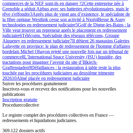
commerces de la NEF sont-ils en danger ?
2
Cette entreprise née à
Grenoble a séduit Airbus avec ses batteries révolutionnaires, mais le
rêve s'effondre
3
Après plus de vingt ans d’existence, le spécialiste de
la fibre optique Westlink cesse son activité à Niort
4
Besse & Aupy
technologies en redressement judiciaire
5
Golf de Digne-les-Bains : la
Ville veut trouver un repreneur après le placement en redressement
judiciaire
6
Télécoms. Spécialiste des réseaux télécoms, Groupe
Alquenry en redressement judiciaire
7
Il détient 26 magasins Galeries
Lafayette en province: le plan de redressement de l'homme d'affaires
bordelais Michel Ohayon rejeté une nouvelle fois par un tribunal de
commerce
8
L’International Space University (ISU) liquidée, des
tractations pour imaginer l’avenir du site d’Illkirch-
Graffenstaden
9
Défaillances : la restauration à table reste la plus
touchée par les procédures judiciaires au deuxième trimestre
2026
10
Almé placée en redressement judiciaire
Suivre les procédures gratuitement
Inscrivez-vous et recevez des notifications pour les nouvelles
publications
Inscription gratuite
Procedure
collective
Le registre complet des procédures collectives en France —
redressements et liquidations judiciaires.
369.122
dossiers actifs