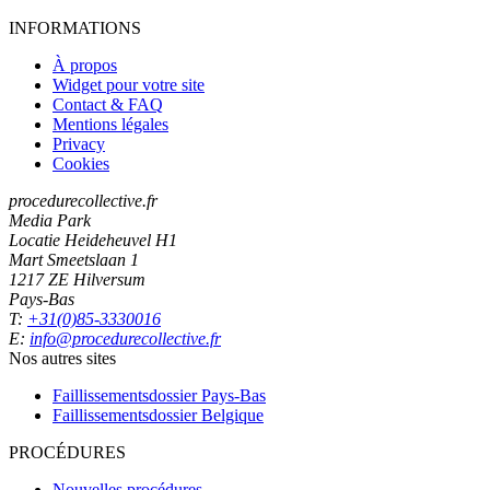
INFORMATIONS
À propos
Widget pour votre site
Contact & FAQ
Mentions légales
Privacy
Cookies
procedurecollective.fr
Media Park
Locatie Heideheuvel H1
Mart Smeetslaan 1
1217 ZE Hilversum
Pays-Bas
T:
+31(0)85-3330016
E:
info@procedurecollective.fr
Nos autres sites
Faillissementsdossier
Pays-Bas
Faillissementsdossier
Belgique
PROCÉDURES
Nouvelles procédures