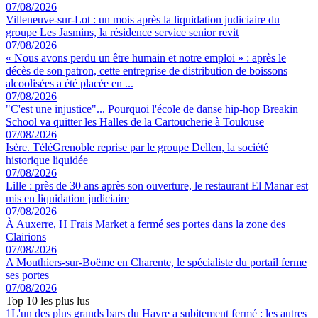
07/08/2026
Villeneuve-sur-Lot : un mois après la liquidation judiciaire du
groupe Les Jasmins, la résidence service senior revit
07/08/2026
« Nous avons perdu un être humain et notre emploi » : après le
décès de son patron, cette entreprise de distribution de boissons
alcoolisées a été placée en ...
07/08/2026
"C'est une injustice"... Pourquoi l'école de danse hip-hop Breakin
School va quitter les Halles de la Cartoucherie à Toulouse
07/08/2026
Isère. TéléGrenoble reprise par le groupe Dellen, la société
historique liquidée
07/08/2026
Lille : près de 30 ans après son ouverture, le restaurant El Manar est
mis en liquidation judiciaire
07/08/2026
À Auxerre, H Frais Market a fermé ses portes dans la zone des
Clairions
07/08/2026
A Mouthiers-sur-Boëme en Charente, le spécialiste du portail ferme
ses portes
07/08/2026
Top 10 les plus lus
1
L'un des plus grands bars du Havre a subitement fermé : les autres