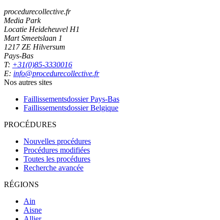
procedurecollective.fr
Media Park
Locatie Heideheuvel H1
Mart Smeetslaan 1
1217 ZE Hilversum
Pays-Bas
T:
+31(0)85-3330016
E:
info@procedurecollective.fr
Nos autres sites
Faillissementsdossier
Pays-Bas
Faillissementsdossier
Belgique
PROCÉDURES
Nouvelles procédures
Procédures modifiées
Toutes les procédures
Recherche avancée
RÉGIONS
Ain
Aisne
Allier