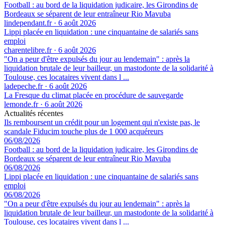
Football : au bord de la liquidation judicaire, les Girondins de
Bordeaux se séparent de leur entraîneur Rio Mavuba
lindependant.fr
·
6 août 2026
Lippi placée en liquidation : une cinquantaine de salariés sans
emploi
charentelibre.fr
·
6 août 2026
"On a peur d'être expulsés du jour au lendemain" : après la
liquidation brutale de leur bailleur, un mastodonte de la solidarité à
Toulouse, ces locataires vivent dans l ...
ladepeche.fr
·
6 août 2026
La Fresque du climat placée en procédure de sauvegarde
lemonde.fr
·
6 août 2026
Actualités récentes
Ils remboursent un crédit pour un logement qui n'existe pas, le
scandale Fiducim touche plus de 1 000 acquéreurs
06/08/2026
Football : au bord de la liquidation judicaire, les Girondins de
Bordeaux se séparent de leur entraîneur Rio Mavuba
06/08/2026
Lippi placée en liquidation : une cinquantaine de salariés sans
emploi
06/08/2026
"On a peur d'être expulsés du jour au lendemain" : après la
liquidation brutale de leur bailleur, un mastodonte de la solidarité à
Toulouse, ces locataires vivent dans l ...