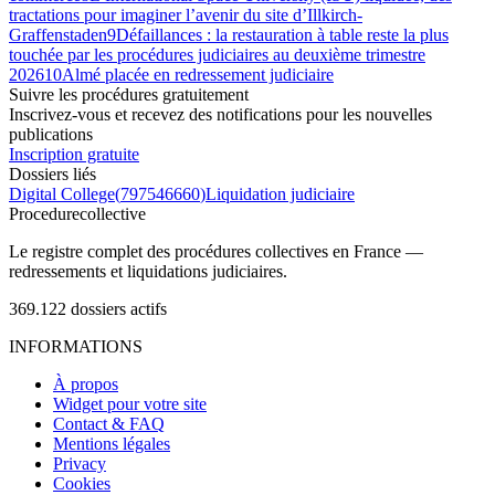
tractations pour imaginer l’avenir du site d’Illkirch-
Graffenstaden
9
Défaillances : la restauration à table reste la plus
touchée par les procédures judiciaires au deuxième trimestre
2026
10
Almé placée en redressement judiciaire
Suivre les procédures gratuitement
Inscrivez-vous et recevez des notifications pour les nouvelles
publications
Inscription gratuite
Dossiers liés
Digital College
(
797546660
)
Liquidation judiciaire
Procedure
collective
Le registre complet des procédures collectives en France —
redressements et liquidations judiciaires.
369.122
dossiers actifs
INFORMATIONS
À propos
Widget pour votre site
Contact & FAQ
Mentions légales
Privacy
Cookies