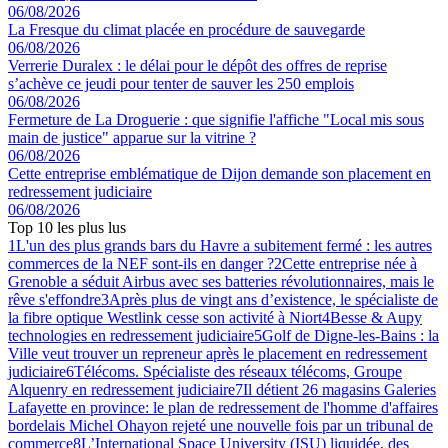
06/08/2026
La Fresque du climat placée en procédure de sauvegarde
06/08/2026
Verrerie Duralex : le délai pour le dépôt des offres de reprise
s’achève ce jeudi pour tenter de sauver les 250 emplois
06/08/2026
Fermeture de La Droguerie : que signifie l'affiche "Local mis sous
main de justice" apparue sur la vitrine ?
06/08/2026
Cette entreprise emblématique de Dijon demande son placement en
redressement judiciaire
06/08/2026
Top 10 les plus lus
1
L'un des plus grands bars du Havre a subitement fermé : les autres
commerces de la NEF sont-ils en danger ?
2
Cette entreprise née à
Grenoble a séduit Airbus avec ses batteries révolutionnaires, mais le
rêve s'effondre
3
Après plus de vingt ans d’existence, le spécialiste de
la fibre optique Westlink cesse son activité à Niort
4
Besse & Aupy
technologies en redressement judiciaire
5
Golf de Digne-les-Bains : la
Ville veut trouver un repreneur après le placement en redressement
judiciaire
6
Télécoms. Spécialiste des réseaux télécoms, Groupe
Alquenry en redressement judiciaire
7
Il détient 26 magasins Galeries
Lafayette en province: le plan de redressement de l'homme d'affaires
bordelais Michel Ohayon rejeté une nouvelle fois par un tribunal de
commerce
8
L’International Space University (ISU) liquidée, des